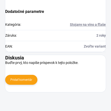
Dodatočné parametre
Kategória
:
Stojany na víno a fľaše
Záruka
:
2 roky
EAN
:
Zvoľte variant
Diskusia
Buďte prvý, kto napíše príspevok k tejto položke.
Pridať komentár