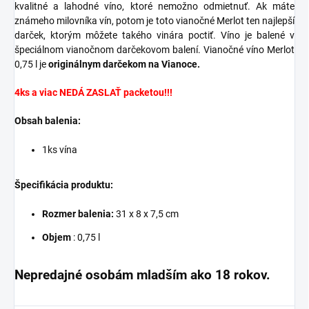
kvalitné a lahodné víno, ktoré nemožno odmietnuť. Ak máte
známeho milovníka vín, potom je toto vianočné Merlot ten najlepší
darček, ktorým môžete takého vinára poctiť. Víno je balené v
špeciálnom vianočnom darčekovom balení. Vianočné víno Merlot
0,75 l je
originálnym darčekom na Vianoce.
4ks a viac NEDÁ ZASLAŤ packetou!!!
Obsah balenia:
1ks vína
Špecifikácia produktu:
Rozmer balenia:
31 x 8 x 7,5 cm
Objem
: 0,75 l
Nepredajné osobám mladším ako 18 rokov.