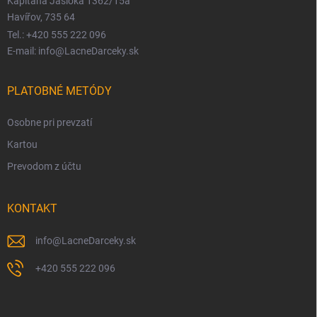
Kapitána Jasioka 1362/15a
Havířov, 735 64
Tel.: +420 555 222 096
E-mail: info@LacneDarceky.sk
PLATOBNÉ METÓDY
Osobne pri prevzatí
Kartou
Prevodom z účtu
KONTAKT
info
@
LacneDarceky.sk
+420 555 222 096