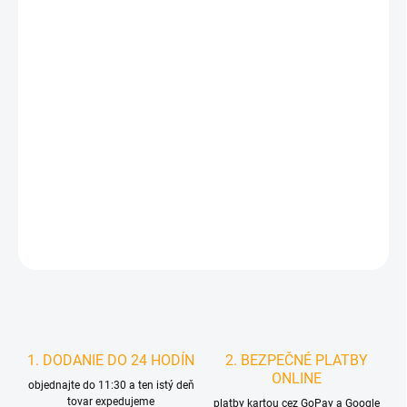
cena:
MÔŽEME DORUČIŤ DO:
ZVOĽTE VARIANT
MOŽNOSTI DORUČENIA
−
+
Pridať do košíka
DETAILNÉ INFORMÁCIE
STRÁŽIŤ
1. DODANIE DO 24 HODÍN
2. BEZPEČNÉ PLATBY
ONLINE
objednajte do 11:30 a ten istý deň
tovar expedujeme
platby kartou cez GoPay a Google