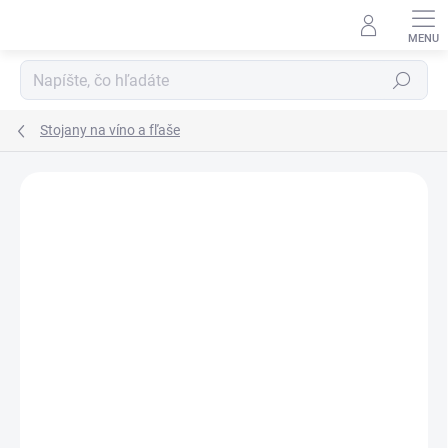
Prejsť
na
obsah
Hľadať
Stojany na víno a fľaše
Neohodnotené
Podrobnosti hodnotenia
ZNAČKA:
BOHEMIA GIFTS
NOVINKA