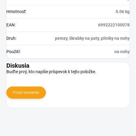
Hmotnosť
:
0.06 kg
EAN
:
6992222100078
Druh
:
pemzy, škrabky na paty, pilníky na nohy
Použití
:
na nohy
Diskusia
Buďte prvý, kto napíše príspevok k tejto položke.
Pridať komentár