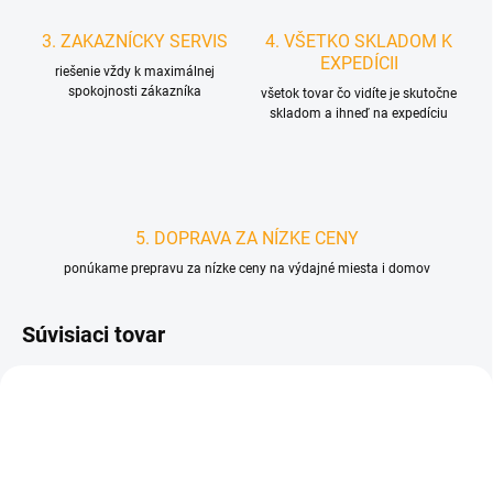
3. ZAKAZNÍCKY SERVIS
4. VŠETKO SKLADOM K
EXPEDÍCII
riešenie vždy k maximálnej
spokojnosti zákazníka
všetok tovar čo vidíte je skutočne
skladom a ihneď na expedíciu
5. DOPRAVA ZA NÍZKE CENY
ponúkame prepravu za nízke ceny na výdajné miesta i domov
Súvisiaci tovar
D1694
D2391