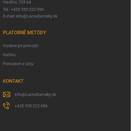
Havířov, 735 64
Tel.: +420 555 222 096
E-mail: info@LacneDarceky.sk
PLATOBNÉ METÓDY
Osobne pri prevzatí
Kartou
Prevodom z účtu
KONTAKT
info
@
LacneDarceky.sk
+420 555 222 096