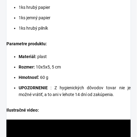
1ks hrubý papier
1ks jemný papier
1ks hrubý pilník
Parametre produktu:
Materiál:
plast
Rozmer:
10x5x5, 5 cm
Hmotnosť:
60 g
UPOZORNENIE
: Z hygienických dôvodov tovar nie je
možné vrátiť, a to ani v lehote 14 dní od zakúpenia.
Ilustračné video: