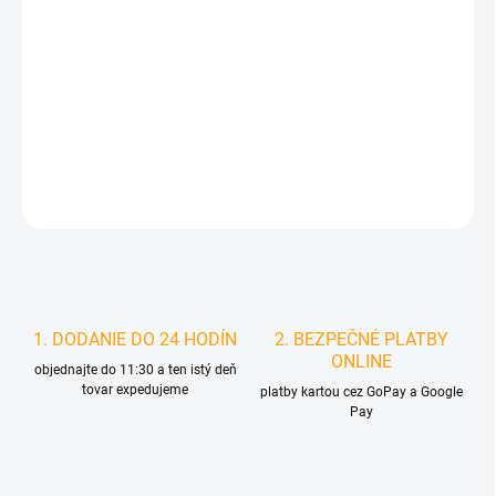
MOŽNOSTI
DORUČENIA
−
+
Pridať do košíka
DETAILNÉ INFORMÁCIE
STRÁŽIŤ
1. DODANIE DO 24 HODÍN
2. BEZPEČNÉ PLATBY
ONLINE
objednajte do 11:30 a ten istý deň
tovar expedujeme
platby kartou cez GoPay a Google
Pay