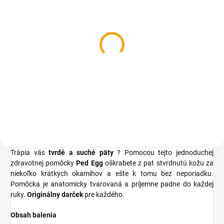
SKLADOM
SKLADOM
Anatomický vankúš na
Batérie Duracell LR03
nohy
AAA 1 ks
€8,72
€0,58
Do košíka
Do košíka
Trápia vás
tvrdé a suché päty
? Pomocou tejto jednoduchej
zdravotnej pomôcky
Ped Egg
oškrabete z pat stvrdnutú kožu za
niekoľko krátkych okamihov a ešte k tomu bez neporiadku.
Pomôcka je anatomicky tvarovaná a príjemne padne do každej
ruky.
Originálny darček
pre každého.
Obsah balenia