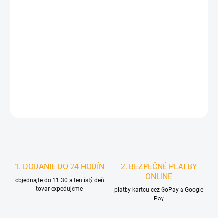
DORUČIŤ DO:
11.8.2026
MOŽNOSTI
DORUČENIA
−
+
Pridať do košíka
DETAILNÉ INFORMÁCIE
STRÁŽIŤ
1. DODANIE DO 24 HODÍN
2. BEZPEČNÉ PLATBY
ONLINE
objednajte do 11:30 a ten istý deň
tovar expedujeme
platby kartou cez GoPay a Google
Pay