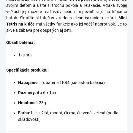
svojim deťom a užite si trochu pokoja a relaxácie. Vďaka svojej
veľkosti jej môžete mať vždy sebou, pripevniť si ju na kľúče či
batoh. Skrátite si tak čas v radoch alebo čakanie u lekára.
Mini
Tetris na kľúče
má všetky funkcie ako jej väčší náprotivok. Je to
skvelá zábava pre dospelých aj deti.
Obsah balenia:
1ks hra
Špecifikácia produktu:
Napájanie
:
2x batéria LR44 (súčasťou balenia)
Rozmery:
4 x 6 x 1cm
Hmotnosť:
23g
Farba:
biela, žltá, modrá, čierna, červená, zelená (podľa
skladovosti)