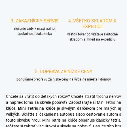
3. ZAKAZNÍCKY SERVIS
4. VŠETKO SKLADOM K
EXPEDÍCII
riešenie vždy k maximálnej
spokojnosti zákazníka
všetok tovar čo vidíte je skutočne
skladom a ihneď na expedíciu
5. DOPRAVA ZA NÍZKE CENY
ponúkame prepravu za nízke ceny na výdajné miesta i domov
Chcete sa vrátiť do detských rokov? Chcete stratiť trochu nervov
a napriek tomu sa skvele pobaviť? Zaobstarajte si Mini Tetris na
kľúče.
Mini Tetris na kľúče
je skvelým
darčekom
pre malých aj
veľkých. Skráťte si čakanie na autobus alebo cestovanie autom s
touto skvelou hrou. Mini Tetris na kľúče obsahuje klasický tetris,
Môžete si zahrať viac úrovní a skvele sa pobaviť. Darujte túto hru