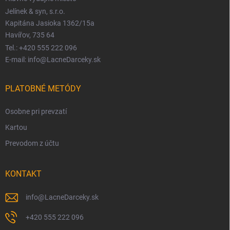
Jelínek & syn, s.r.o.
Kapitána Jasioka 1362/15a
Havířov, 735 64
Tel.: +420 555 222 096
E-mail: info@LacneDarceky.sk
PLATOBNÉ METÓDY
Osobne pri prevzatí
Kartou
Prevodom z účtu
KONTAKT
info
@
LacneDarceky.sk
+420 555 222 096