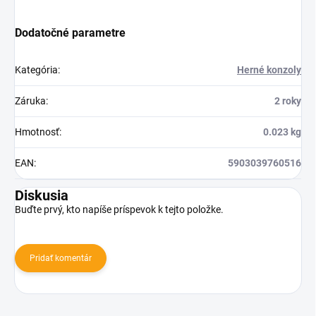
Dodatočné parametre
Kategória
:
Herné konzoly
Záruka
:
2 roky
Hmotnosť
:
0.023 kg
EAN
:
5903039760516
Diskusia
Buďte prvý, kto napíše príspevok k tejto položke.
Pridať komentár