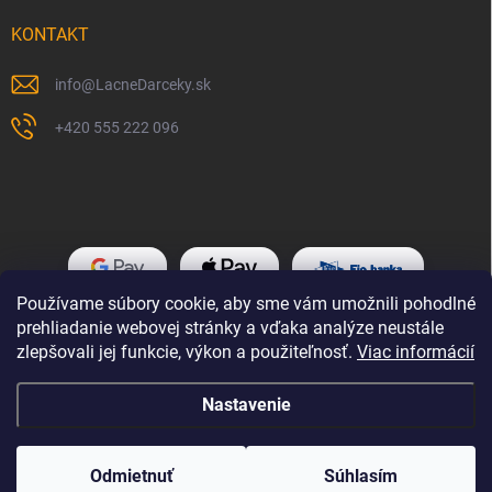
KONTAKT
info
@
LacneDarceky.sk
+420 555 222 096
Používame súbory cookie, aby sme vám umožnili pohodlné
prehliadanie webovej stránky a vďaka analýze neustále
zlepšovali jej funkcie, výkon a použiteľnosť.
Viac informácií
Nastavenie
Copyright 2026
LacneDarceky.sk
. Všetky práva vyhradené.
Odmietnuť
Súhlasím