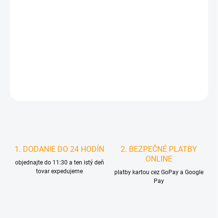
MOŽNOSTI
DORUČENIA
−
+
Pridať do košíka
DETAILNÉ INFORMÁCIE
STRÁŽIŤ
1. DODANIE DO 24 HODÍN
2. BEZPEČNÉ PLATBY
ONLINE
objednajte do 11:30 a ten istý deň
tovar expedujeme
platby kartou cez GoPay a Google
Pay