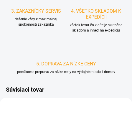
3. ZAKAZNÍCKY SERVIS
4. VŠETKO SKLADOM K
EXPEDÍCII
riešenie vždy k maximálnej
spokojnosti zákazníka
všetok tovar čo vidíte je skutočne
skladom a ihneď na expedíciu
5. DOPRAVA ZA NÍZKE CENY
ponúkame prepravu za nízke ceny na výdajné miesta i domov
Súvisiaci tovar
D2956
D2438