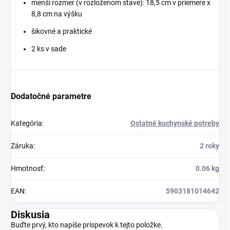
menší rozmer (v rozloženom stave): 18,5 cm v priemere x
8,8 cm na výšku
šikovné a praktické
2 ks v sade
Dodatočné parametre
Kategória
:
Ostatné kuchynské potreby
Záruka
:
2 roky
Hmotnosť
:
0.06 kg
EAN
:
5903181014642
Diskusia
Buďte prvý, kto napíše príspevok k tejto položke.