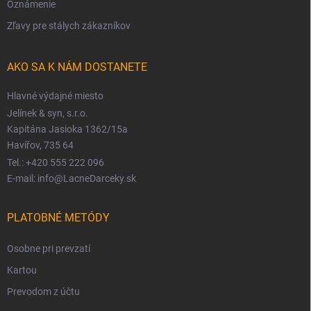
Oznámenie
Zľavy pre stálych zákazníkov
AKO SA K NÁM DOSTANETE
Hlavné výdajné miesto
Jelínek & syn, s.r.o.
Kapitána Jasioka 1362/15a
Havířov, 735 64
Tel.: +420 555 222 096
E-mail: info@LacneDarceky.sk
PLATOBNÉ METÓDY
Osobne pri prevzatí
Kartou
Prevodom z účtu