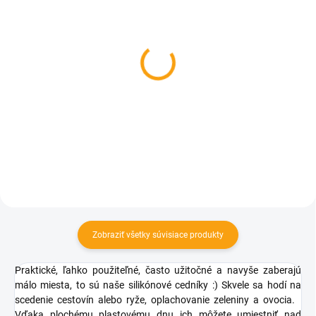
SKLADOM
SKLADOM
Dekoračná doštička -
Čajové sitko žralok
Pomôžem ti v kuchyni
€2,42
€5,99
Do košíka
Do košíka
Zobraziť všetky súvisiace produkty
Praktické, ľahko použiteľné, často užitočné a navyše zaberajú
málo miesta, to sú naše silikónové cedníky :) Skvele sa hodí na
scedenie cestovín alebo ryže, oplachovanie zeleniny a ovocia.
Vďaka plochému plastovému dnu ich môžete umiestniť nad