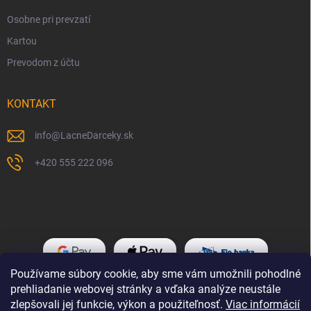
Osobne pri prevzatí
Kartou
Prevodom z účtu
KONTAKT
info
@
LacneDarceky.sk
+420 555 222 096
Používame súbory cookie, aby sme vám umožnili pohodlné
prehliadanie webovej stránky a vďaka analýze neustále
zlepšovali jej funkcie, výkon a použiteľnosť.
Viac informácií