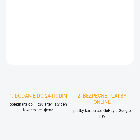
MOŽNOSTI
DORUČENIA
−
+
Pridať do košíka
DETAILNÉ INFORMÁCIE
STRÁŽIŤ
1. DODANIE DO 24 HODÍN
2. BEZPEČNÉ PLATBY
ONLINE
objednajte do 11:30 a ten istý deň
tovar expedujeme
platby kartou cez GoPay a Google
Pay