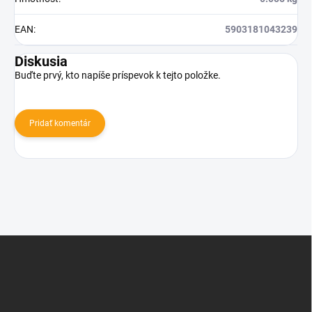
EAN
:
5903181043239
Diskusia
Buďte prvý, kto napíše príspevok k tejto položke.
Pridať komentár
Z
á
p
ä
t