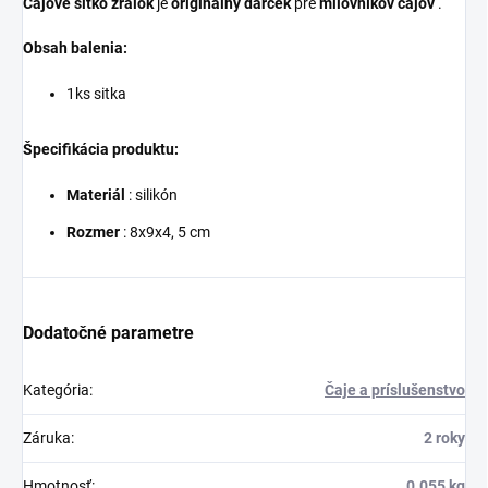
Čajové sitko žralok
je
originálny darček
pre
milovníkov čajov
.
Obsah balenia:
1ks sitka
Špecifikácia produktu:
Materiál
: silikón
Rozmer
: 8x9x4, 5 cm
Dodatočné parametre
Kategória
:
Čaje a príslušenstvo
Záruka
:
2 roky
Hmotnosť
:
0.055 kg