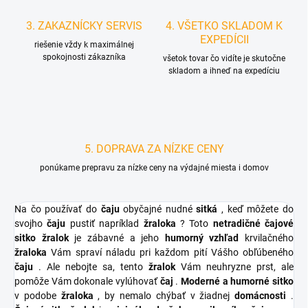
3. ZAKAZNÍCKY SERVIS
4. VŠETKO SKLADOM K
EXPEDÍCII
riešenie vždy k maximálnej
spokojnosti zákazníka
všetok tovar čo vidíte je skutočne
skladom a ihneď na expedíciu
5. DOPRAVA ZA NÍZKE CENY
ponúkame prepravu za nízke ceny na výdajné miesta i domov
Na čo používať do
čaju
obyčajné nudné
sitká
, keď môžete do
svojho
čaju
pustiť napríklad
žraloka
? Toto
netradičné čajové
sitko žralok
je zábavné a jeho
humorný vzhľad
krvilačného
žraloka
Vám spraví náladu pri každom pití Vášho obľúbeného
čaju
. Ale nebojte sa, tento
žralok
Vám neuhryzne prst, ale
pomôže Vám dokonale vylúhovať
čaj
.
Moderné a humorné sitko
v podobe
žraloka
, by nemalo chýbať v žiadnej
domácnosti
.