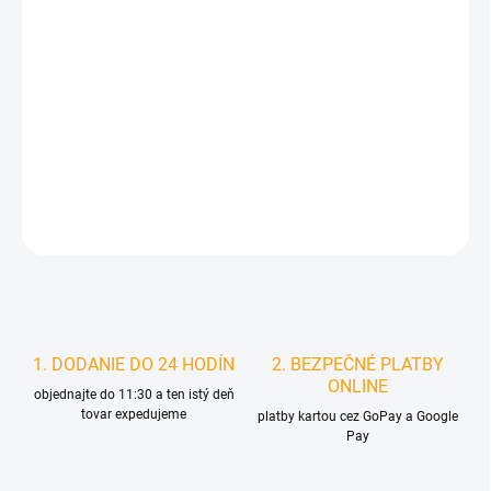
MÔŽEME DORUČIŤ DO:
ZVOĽTE VARIANT
MOŽNOSTI DORUČENIA
−
+
Pridať do košíka
DETAILNÉ INFORMÁCIE
STRÁŽIŤ
1. DODANIE DO 24 HODÍN
2. BEZPEČNÉ PLATBY
ONLINE
objednajte do 11:30 a ten istý deň
tovar expedujeme
platby kartou cez GoPay a Google
Pay