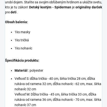
urobí dojem. Staňte sa svojim obľúbeným hrdinom a ukážte svetu,
kto je tu zákon!
Detský kostým - Spiderman
je
originálny darček
pre
deti
.
Obsah balenia:
1ks masky
1ks tričká
1ks nohavíc
Špecifikácia produktu:
Materiál
: polyester
Veľkosť S: dĺžka trička - 40 cm, šírka trička 28 cm, dĺžka
rukáva od ramena 32 cm, dĺžka nohavíc - 62 cm, max. šírka
nohavíc 32 cm
Veľkosť M: Dĺžka trička - 45 cm, šírka trička 33 cm, dĺžka
rukáva od ramena 36 cm, dĺžka nohavíc - 70 cm, max. šírka
nohavíc 37 cm