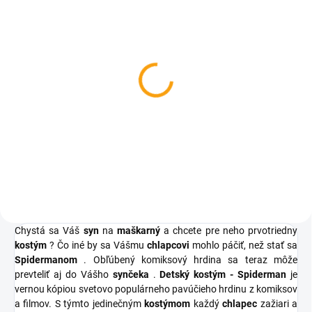
SKLADOM
Detská futbalová bránka
+ lopta
€7,74
Do košíka
Chystá sa Váš
syn
na
maškarný
a chcete pre neho prvotriedny
kostým
? Čo iné by sa Vášmu
chlapcovi
mohlo páčiť, než stať sa
Spidermanom
. Obľúbený komiksový hrdina sa teraz môže
prevteliť aj do Vášho
synčeka
.
Detský kostým - Spiderman
je
vernou kópiou svetovo populárneho pavúčieho hrdinu z komiksov
a filmov. S týmto jedinečným
kostýmom
každý
chlapec
zažiari a