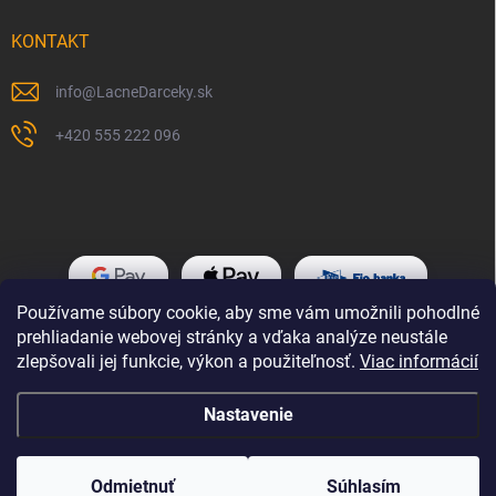
KONTAKT
info
@
LacneDarceky.sk
+420 555 222 096
Používame súbory cookie, aby sme vám umožnili pohodlné
prehliadanie webovej stránky a vďaka analýze neustále
zlepšovali jej funkcie, výkon a použiteľnosť.
Viac informácií
Nastavenie
Copyright 2026
LacneDarceky.sk
. Všetky práva vyhradené.
Odmietnuť
Súhlasím