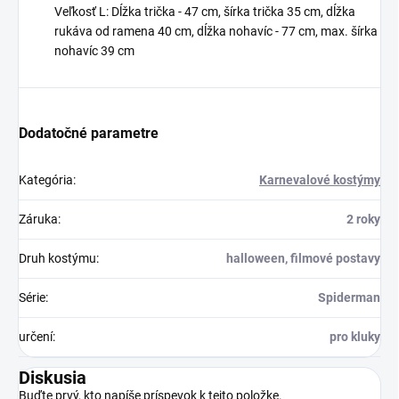
Veľkosť L: Dĺžka trička - 47 cm, šírka trička 35 cm, dĺžka
rukáva od ramena 40 cm, dĺžka nohavíc - 77 cm, max. šírka
nohavíc 39 cm
Dodatočné parametre
Kategória
:
Karnevalové kostýmy
Záruka
:
2 roky
Druh kostýmu
:
halloween, filmové postavy
Série
:
Spiderman
určení
:
pro kluky
Diskusia
Buďte prvý, kto napíše príspevok k tejto položke.