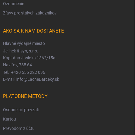
Oznámenie
Zľavy pre stálych zákazníkov
AKO SA K NÁM DOSTANETE
Hlavné výdajné miesto
Jelínek & syn, s.r.o.
Kapitána Jasioka 1362/15a
Havířov, 735 64
Tel.: +420 555 222 096
E-mail: info@LacneDarceky.sk
PLATOBNÉ METÓDY
Osobne pri prevzatí
Kartou
Prevodom z účtu