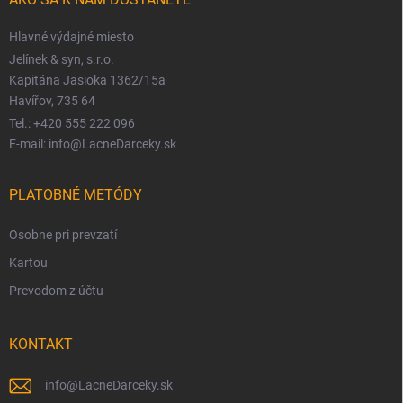
Hlavné výdajné miesto
Jelínek & syn, s.r.o.
Kapitána Jasioka 1362/15a
Havířov, 735 64
Tel.: +420 555 222 096
E-mail: info@LacneDarceky.sk
PLATOBNÉ METÓDY
Osobne pri prevzatí
Kartou
Prevodom z účtu
KONTAKT
info
@
LacneDarceky.sk