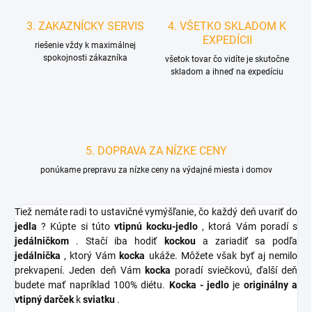
3. ZAKAZNÍCKY SERVIS
4. VŠETKO SKLADOM K
EXPEDÍCII
riešenie vždy k maximálnej
spokojnosti zákazníka
všetok tovar čo vidíte je skutočne
skladom a ihneď na expedíciu
5. DOPRAVA ZA NÍZKE CENY
ponúkame prepravu za nízke ceny na výdajné miesta i domov
Tiež nemáte radi to ustavičné vymýšľanie, čo každý deň uvariť do
jedla
? Kúpte si túto
vtipnú kocku-jedlo
, ktorá Vám poradí s
jedálničkom
. Stačí iba hodiť
kockou
a zariadiť sa podľa
jedálnička
, ktorý Vám
kocka
ukáže. Môžete však byť aj nemilo
prekvapení. Jeden deň Vám
kocka
poradí sviečkovú, ďalší deň
budete mať napríklad 100% diétu.
Kocka - jedlo
je
originálny a
vtipný darček
k
sviatku
.