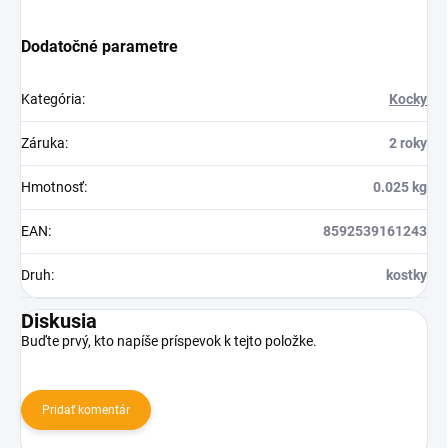
Dodatočné parametre
Kategória
:
Kocky
Záruka
:
2 roky
Hmotnosť
:
0.025 kg
EAN
:
8592539161243
Druh
:
kostky
Diskusia
Buďte prvý, kto napíše príspevok k tejto položke.
Pridať komentár