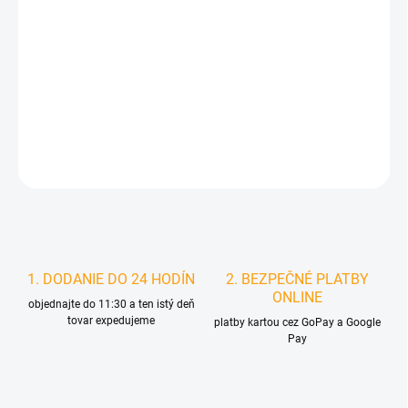
MOŽNOSTI
DORUČENIA
−
+
Pridať do košíka
DETAILNÉ INFORMÁCIE
STRÁŽIŤ
1. DODANIE DO 24 HODÍN
2. BEZPEČNÉ PLATBY
ONLINE
objednajte do 11:30 a ten istý deň
tovar expedujeme
platby kartou cez GoPay a Google
Pay