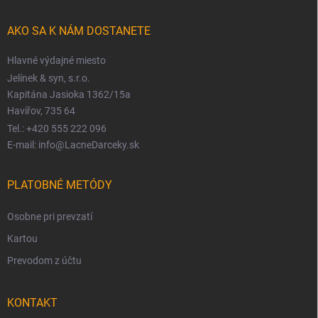
AKO SA K NÁM DOSTANETE
Hlavné výdajné miesto
Jelínek & syn, s.r.o.
Kapitána Jasioka 1362/15a
Havířov, 735 64
Tel.: +420 555 222 096
E-mail: info@LacneDarceky.sk
PLATOBNÉ METÓDY
Osobne pri prevzatí
Kartou
Prevodom z účtu
KONTAKT