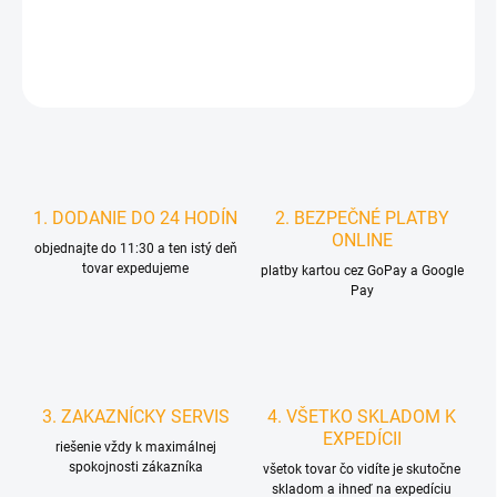
DETAILNÉ INFORMÁCIE
STRÁŽIŤ
1. DODANIE DO 24 HODÍN
2. BEZPEČNÉ PLATBY
ONLINE
objednajte do 11:30 a ten istý deň
tovar expedujeme
platby kartou cez GoPay a Google
Pay
3. ZAKAZNÍCKY SERVIS
4. VŠETKO SKLADOM K
EXPEDÍCII
riešenie vždy k maximálnej
spokojnosti zákazníka
všetok tovar čo vidíte je skutočne
skladom a ihneď na expedíciu