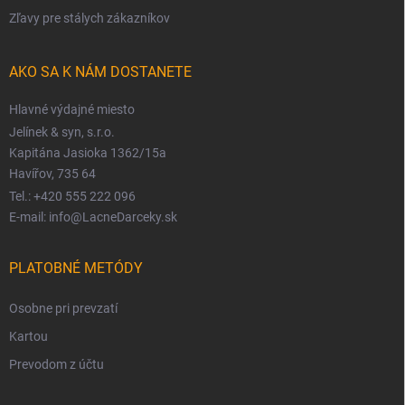
Zľavy pre stálych zákazníkov
AKO SA K NÁM DOSTANETE
Hlavné výdajné miesto
Jelínek & syn, s.r.o.
Kapitána Jasioka 1362/15a
Havířov, 735 64
Tel.: +420 555 222 096
E-mail: info@LacneDarceky.sk
PLATOBNÉ METÓDY
Osobne pri prevzatí
Kartou
Prevodom z účtu