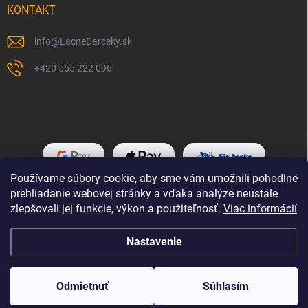
KONTAKT
info
@
LacneDarceky.sk
+420 555 222 096
Používame súbory cookie, aby sme vám umožnili pohodlné
prehliadanie webovej stránky a vďaka analýze neustále
zlepšovali jej funkcie, výkon a použiteľnosť.
Viac informácií
Nastavenie
Copyright 2026
LacneDarceky.sk
. Všetky práva vyhradené.
Odmietnuť
Súhlasím
Vytvoril Shoptet