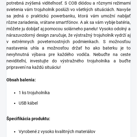
potrebná zvýšená viditeľnosť. S COB diódou a rôznymi režimami
svietenia vám trojuholník poslúži vo všetkých situáciách. Navyše
sa jedná o praktickú powerbanku, ktorá vám umožní nabíjať
rôzne zariadenia, vrátane smartfónov. A ak sa vám vybije batéria,
môžete ju dobíjať aj pomocou solárneho panelu! Vysoko odolný a
nárazuvzdorný design zaručuje, že výstražný trojuholník vydrží aj
v extrémnych poveternostných podmienkach. S možnosťou
nastavenia uhla a možnosťou držať ho ako baterku je to
nevyhnutná výbava pre každého vodiča. Nebuďte na ceste
neviditeľní, investujte do výstražného trojuholníka a buďte
pripravení na každú situáciu!
Obsah balenia:
1 ks trojuholníka
USB kábel
Špecifikácia produktu:
Vyrobené z vysoko kvalitných materiálov