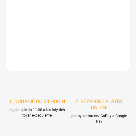
DORUČIŤ DO:
11.8.2026
MOŽNOSTI
DORUČENIA
−
+
Pridať do košíka
DETAILNÉ INFORMÁCIE
STRÁŽIŤ
1. DODANIE DO 24 HODÍN
2. BEZPEČNÉ PLATBY
ONLINE
objednajte do 11:30 a ten istý deň
tovar expedujeme
platby kartou cez GoPay a Google
Pay