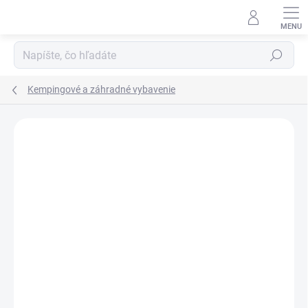
Prejsť
na
obsah
Hľadať
Kempingové a záhradné vybavenie
1 hodnotenie
Podrobnosti hodnotenia