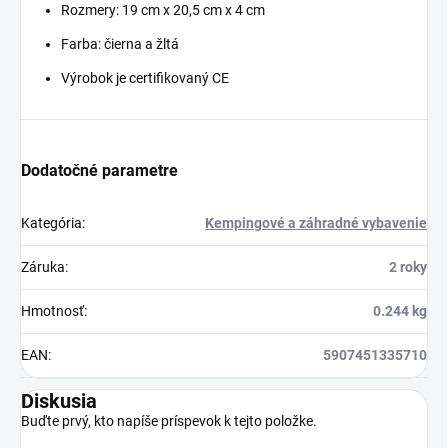
Rozmery: 19 cm x 20,5 cm x 4 cm
Farba: čierna a žltá
Výrobok je certifikovaný CE
Dodatočné parametre
Kategória
:
Kempingové a záhradné vybavenie
Záruka
:
2 roky
Hmotnosť
:
0.244 kg
EAN
:
5907451335710
Diskusia
Buďte prvý, kto napíše príspevok k tejto položke.