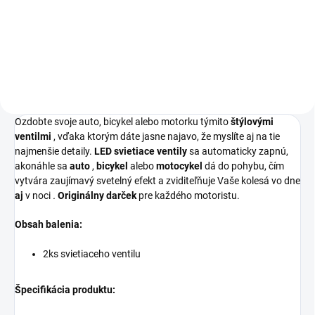
€1,68
Do košíka
Ozdobte svoje auto, bicykel alebo motorku týmito
štýlovými
ventilmi
, vďaka ktorým dáte jasne najavo, že myslíte aj na tie
najmenšie detaily.
LED
svietiace ventily
sa automaticky zapnú,
akonáhle sa
auto
,
bicykel
alebo
motocykel
dá do pohybu, čím
vytvára zaujímavý svetelný efekt a zviditeľňuje Vaše kolesá vo dne
aj
v noci
.
Originálny darček
pre každého motoristu.
Obsah balenia:
2ks svietiaceho ventilu
Špecifikácia produktu: