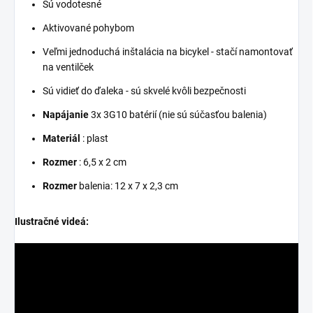
Sú vodotesné
Aktivované pohybom
Veľmi jednoduchá inštalácia na bicykel - stačí namontovať
na ventilček
Sú vidieť do ďaleka - sú skvelé kvôli bezpečnosti
Napájanie
3x 3G10 batérií (nie sú súčasťou balenia)
Materiál
: plast
Rozmer
: 6,5 x 2 cm
Rozmer
balenia: 12 x 7 x 2,3 cm
Ilustračné videá: