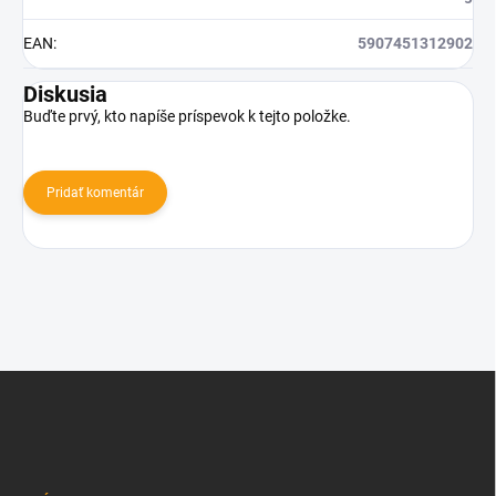
EAN
:
5907451312902
Diskusia
Buďte prvý, kto napíše príspevok k tejto položke.
Pridať komentár
Z
á
p
ä
t