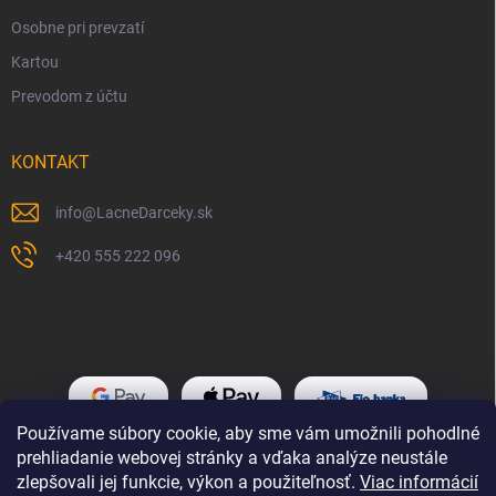
Osobne pri prevzatí
Kartou
Prevodom z účtu
KONTAKT
info
@
LacneDarceky.sk
+420 555 222 096
Používame súbory cookie, aby sme vám umožnili pohodlné
prehliadanie webovej stránky a vďaka analýze neustále
zlepšovali jej funkcie, výkon a použiteľnosť.
Viac informácií