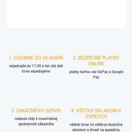
DETAILNÉ INFORMÁCIE
STRÁŽIŤ
1. DODANIE DO 24 HODÍN
2. BEZPEČNÉ PLATBY
ONLINE
objednajte do 11:30 a ten istý deň
tovar expedujeme
platby kartou cez GoPay a Google
Pay
3. ZAKAZNÍCKY SERVIS
4. VŠETKO SKLADOM K
EXPEDÍCII
riešenie vždy k maximálnej
spokojnosti zákazníka
všetok tovar čo vidíte je skutočne
skladom a ihneď na expedíciu