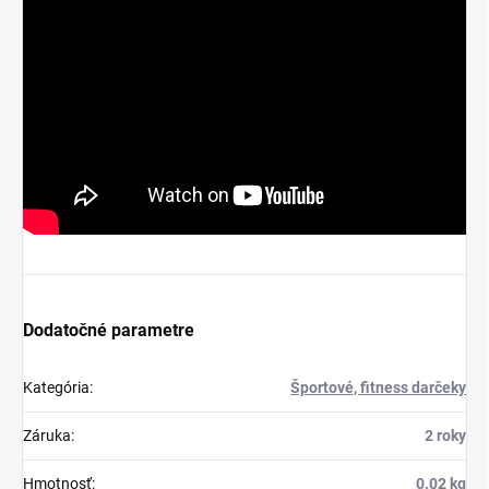
Dodatočné parametre
Kategória
:
Športové, fitness darčeky
Záruka
:
2 roky
Hmotnosť
:
0.02 kg