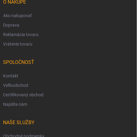
i
O NÁKUPE
e
Ako nakupovať
Doprava
Reklamácia tovaru
Vrátenie tovaru
SPOLOČNOSŤ
Kontakt
Veľkoobchod
Certifikovaný obchod
Napíšte nám
NAŠE SLUŽBY
Obchodné podmienky