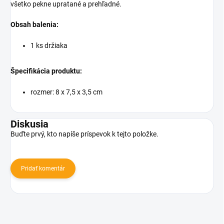
všetko pekne upratané a prehľadné.
Obsah balenia:
1 ks držiaka
Špecifikácia produktu:
rozmer: 8 x 7,5 x 3,5 cm
Diskusia
Buďte prvý, kto napíše príspevok k tejto položke.
Pridať komentár