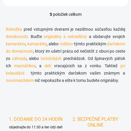
5
položiek celkom
O
v
l
Rohožka
pred vstupnými dverami je nezištnou súčasťou každej
á
domácnosti
. Buďte
originálny a netradičný
a obdarujte svojich
d
kamarátov
,
kamarátky
, alebo
rodičov
a
týmto praktickým
darčekom
c
do domácnosti
, ktorý im ušetrí prácu od nečistôt z obuvi po ceste
i
zo
záhrady
, alebo
turistických
prechádzok. Od špinavých pätok
e
ich
maznáčikov
, a
detí
vracajúcich sa z vonku. Taktiež
pri
p
r
kolaudácii
týmto praktickým darčekom vašim známym a
v
novomanželom
nič nepokazíte a ešte k tomu budete originálny.
k
y
v
ý
p
i
s
1. DODANIE DO 24 HODÍN
2. BEZPEČNÉ PLATBY
u
ONLINE
objednajte do 11:30 a ten istý deň