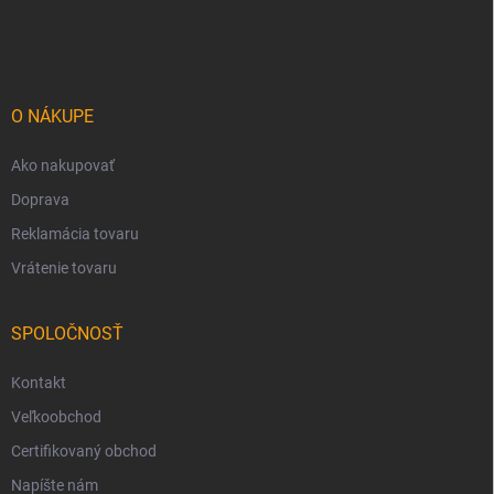
á
p
ä
t
i
O NÁKUPE
e
Ako nakupovať
Doprava
Reklamácia tovaru
Vrátenie tovaru
SPOLOČNOSŤ
Kontakt
Veľkoobchod
Certifikovaný obchod
Napíšte nám