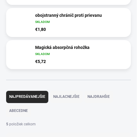
obojstranný chránič proti prievanu
SKLADOM
€1,80
Magická absorpčná rohožka
SKLADOM
€5,72
R
a
NAJPREDÁVANEJŠIE
NAJLACNEJŠIE
NAJDRAHŠIE
d
e
ABECEDNE
n
i
5
položiek celkom
e
p