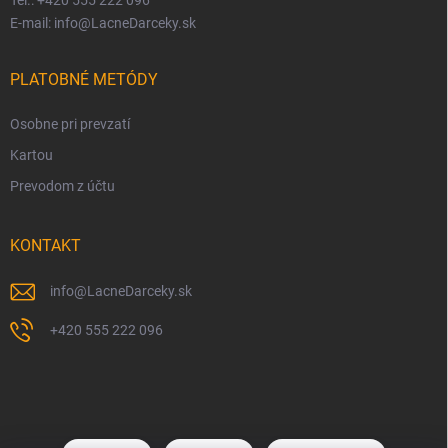
Tel.: +420 555 222 096
E-mail: info@LacneDarceky.sk
PLATOBNÉ METÓDY
Osobne pri prevzatí
Kartou
Prevodom z účtu
KONTAKT
info
@
LacneDarceky.sk
+420 555 222 096