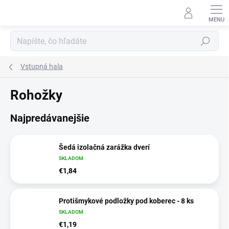
Prejsť
na
obsah
Hľadať
Vstupná hala
Rohožky
Najpredávanejšie
Šedá izolačná zarážka dverí
SKLADOM
€1,84
Protišmykové podložky pod koberec - 8 ks
SKLADOM
€1,19