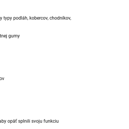
y typy podláh, kobercov, chodníkov,
itnej gumy
ov
aby opäť splnili svoju funkciu