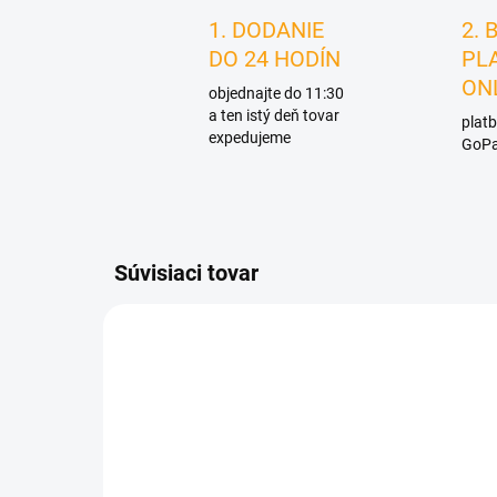
1. DODANIE
2. 
DO 24 HODÍN
PL
ON
objednajte do 11:30
a ten istý deň tovar
platb
expedujeme
GoPa
Súvisiaci tovar
D1554/BEZ