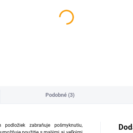
Podobné (3)
 podložiek zabraňuje pošmyknutiu,
Dod
, umožňuje použitie s malými aj veľkými