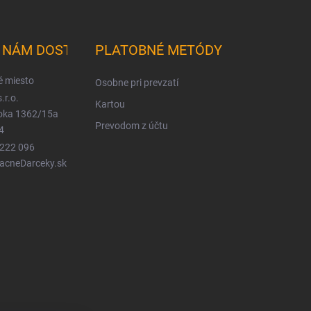
K NÁM DOSTANETE
PLATOBNÉ METÓDY
é miesto
Osobne pri prevzatí
.r.o.
Kartou
ioka 1362/15a
Prevodom z účtu
4
 222 096
LacneDarceky.sk