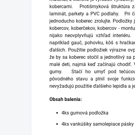
kobercami.
Protišmyková štruktúra z
laminát, parkety a PVC podlahy.
Pri č
jednoducho koberec zrolujte.
Podložky 
kobercov, koberčekov, kobercov - montu
nijako neovplyvňujú vzhľad interiéru.
napríklad gauč, pohovku, kôš s hračka
ďalších.
Použitie podložiek výrazne o
že by sa koberec stočil a jednotlivý sa 
malé deti, najmä keď začínajú chodiť.
gumy.
Stačí ho umyť pod tečúcou
pôvodného stavu a plnil svoje funkc
nevyžadujú použitie ďalšieho lepidla a 
Obsah balenia:
4ks gumová podložka
4ks vankúšiky samolepiace pásky