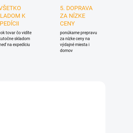
 VŠETKO
5. DOPRAVA
LADOM K
ZA NÍZKE
PEDÍCII
CENY
ok tovar čo vidíte
ponúkame prepravu
skutočne skladom
za nízke ceny na
neď na expedíciu
výdajné miesta i
domov