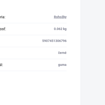
ria
:
Rohožky
osť
:
0.062 kg
5907451306796
černé
ál
:
guma