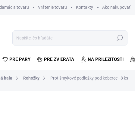
klamácia tovaru
Vrátenie tovaru
Kontakty
Ako nakupovať
Hľadať
PRE PÁRY
PRE ZVIERATÁ
NA PRÍLEŽITOSTI
á hala
Rohožky
Protišmykové podložky pod koberec - 8 ks
otenia
€1,19
€0,97 bez DPH
Jednotková
SKLADOM