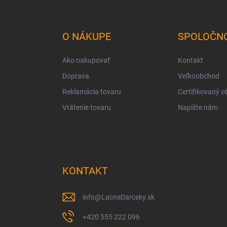
á
p
ä
O NÁKUPE
SPOLOČN
t
i
Ako nakupovať
Kontakt
e
Doprava
Veľkoobchod
Reklamácia tovaru
Certifikovaný 
Vrátenie tovaru
Napíšte nám
KONTAKT
info
@
LacneDarceky.sk
+420 555 222 096