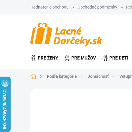
Prejsť
Hodnotenie obchodu
Obchodné podmienky
Re
na
obsah
PRE ŽENY
PRE MUŽOV
PRE DETI
Domov
Podľa kategórie
Domácnosť
Vstupn
Neohodnotené
Podrobnosti hodn