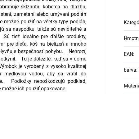
abraňuje skĺznutiu koberca na dlažbu,
istení, zametaní alebo umývaní podláh
je možné použiť na všetky typy podláh,
Kategó
jú sa naspodku, takže sú neviditeľné a
Sú tiež ideálne pre ďalšie produkty,
Hmotn
mi pre dieťa, kôš na bielizeň a mnoho
vplyvňuje bezpečnosť pohybu.
Nehrozí,
EAN
:
potkýnil.
To je dôležité, keď sú v dome
Výrobok je vyrobený z vysoko kvalitnej
barva
:
 mydlovou vodou, aby sa vrátil do
ie.
Podložky nepoškodzujú podklad,
Materi
je možné ich použiť opakovane.