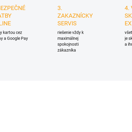
BEZPEČNÉ
3.
4.
ATBY
ZAKAZNÍCKY
SK
LINE
SERVIS
EX
y kartou cez
riešenie vždy k
všet
y a Google Pay
maximálnej
je 
spokojnosti
a ih
zákazníka