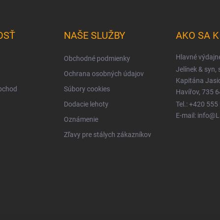
OSŤ
NAŠE SLUŽBY
AKO SA 
Hlavné výdajn
Obchodné podmienky
Jelínek & syn, s
Ochrana osobných údajov
Kapitána Jas
obchod
Súbory cookies
Havířov, 735 6
Dodacie lehoty
Tel.: +420 555
E-mail: info@
Oznámenie
Zľavy pre stálych zákazníkov