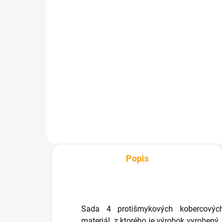
SKLADOM
Magická absorpčná
rohožka
€5,72
Detail
Popis
Sada 4 protišmykových kobercových
materiál, z ktorého je výrobok vyrobený