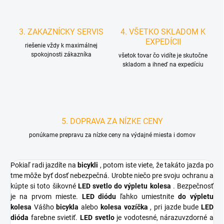
3. ZAKAZNÍCKY SERVIS
4. VŠETKO SKLADOM K
EXPEDÍCII
riešenie vždy k maximálnej
spokojnosti zákazníka
všetok tovar čo vidíte je skutočne
skladom a ihneď na expedíciu
5. DOPRAVA ZA NÍZKE CENY
ponúkame prepravu za nízke ceny na výdajné miesta i domov
Pokiaľ radi jazdíte na
bicykli
, potom iste viete, že takáto jazda po
tme môže byť dosť nebezpečná. Urobte niečo pre svoju ochranu a
kúpte si toto šikovné
LED svetlo do výpletu kolesa
. Bezpečnosť
je na prvom mieste.
LED diódu
ľahko umiestnite
do výpletu
kolesa
Vášho
bicykla
alebo
kolesa vozíčka
, pri jazde bude
LED
dióda
farebne svietiť.
LED svetlo
je vodotesné, nárazuvzdorné a