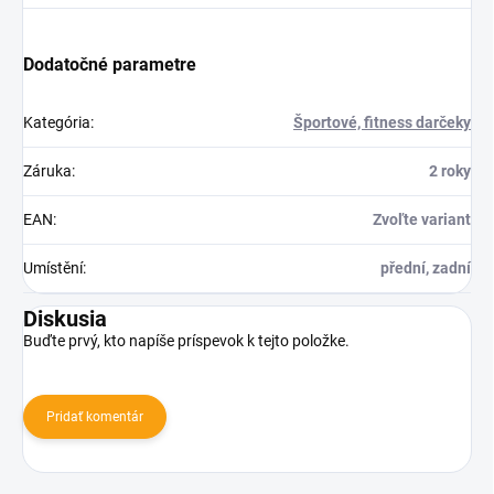
Dodatočné parametre
Kategória
:
Športové, fitness darčeky
Záruka
:
2 roky
EAN
:
Zvoľte variant
Umístění
:
přední, zadní
Diskusia
Buďte prvý, kto napíše príspevok k tejto položke.
Pridať komentár