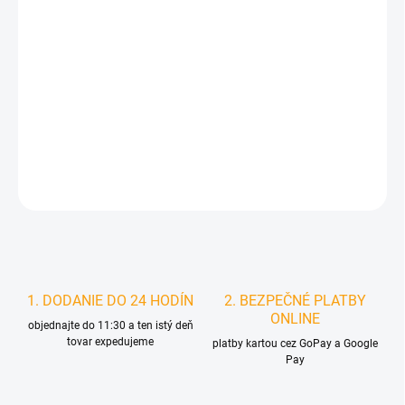
MÔŽEME DORUČIŤ DO:
ZVOĽTE VARIANT
MOŽNOSTI DORUČENIA
−
+
Pridať do košíka
DETAILNÉ INFORMÁCIE
STRÁŽIŤ
1. DODANIE DO 24 HODÍN
2. BEZPEČNÉ PLATBY
ONLINE
objednajte do 11:30 a ten istý deň
tovar expedujeme
platby kartou cez GoPay a Google
Pay