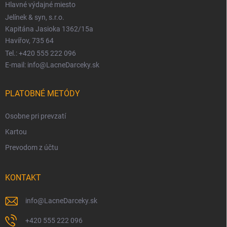
Hlavné výdajné miesto
Jelínek & syn, s.r.o.
Kapitána Jasioka 1362/15a
Havířov, 735 64
Tel.: +420 555 222 096
E-mail: info@LacneDarceky.sk
PLATOBNÉ METÓDY
Osobne pri prevzatí
Kartou
Prevodom z účtu
KONTAKT
info
@
LacneDarceky.sk
+420 555 222 096