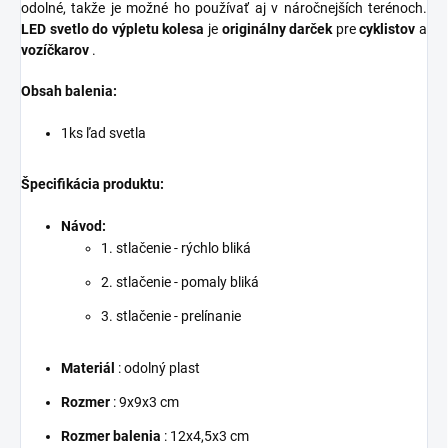
odolné, takže je možné ho používať aj v náročnejších terénoch.
LED svetlo do výpletu kolesa
je
originálny darček
pre
cyklistov
a
vozíčkarov
.
Obsah balenia:
1ks ľad svetla
Špecifikácia produktu:
Návod:
1. stlačenie - rýchlo bliká
2. stlačenie - pomaly bliká
3. stlačenie - prelínanie
Materiál
: odolný plast
Rozmer
: 9x9x3 cm
Rozmer balenia
: 12x4,5x3 cm