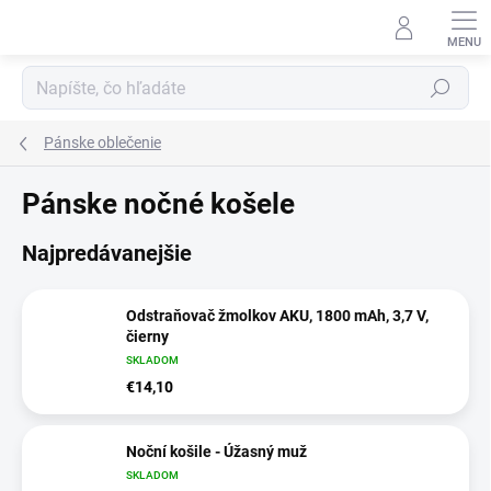
Prejsť
na
obsah
Hľadať
Pánske oblečenie
Pánske nočné košele
Najpredávanejšie
Odstraňovač žmolkov AKU, 1800 mAh, 3,7 V,
čierny
SKLADOM
€14,10
Noční košile - Úžasný muž
SKLADOM