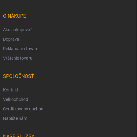
ä
t
i
O NÁKUPE
e
Ako nakupovať
Doprava
Reklamácia tovaru
Vrátenie tovaru
SPOLOČNOSŤ
Kontakt
Veľkoobchod
Certifikovaný obchod
Napíšte nám
NAŠE SLUŽBY