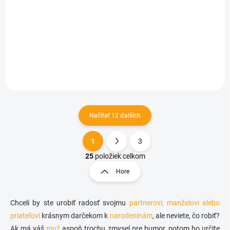
Nočná košeľa - Môj vek nemá vplyv ...
€17,98
Detail
Načítať 12 ďalších
1
3
O
S
v
t
25
položiek celkom
l
r
Hore
á
á
d
n
a
k
c
Chceli by ste urobiť radosť svojmu
partnerovi, manželovi alebo
o
i
priateľovi
krásnym darčekom k
narodeninám
, ale neviete, čo robiť?
e
v
Ak má váš
muž
aspoň trochu zmysel pre humor, potom ho určite