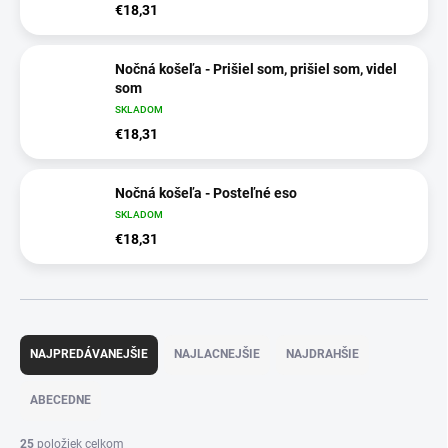
€18,31
Nočná košeľa - Prišiel som, prišiel som, videl
som
SKLADOM
€18,31
Nočná košeľa - Posteľné eso
SKLADOM
€18,31
R
a
NAJPREDÁVANEJŠIE
NAJLACNEJŠIE
NAJDRAHŠIE
d
e
ABECEDNE
n
i
25
položiek celkom