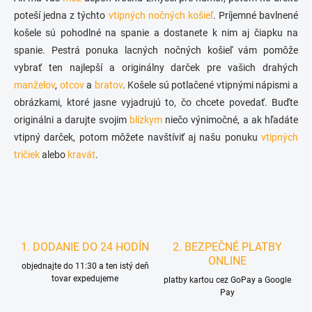
p
a
poteší jedna z týchto
vtipných nočných košieľ
r
. Príjemné bavlnené
n
v
košele sú pohodlné na spanie a dostanete k nim aj čiapku na
i
k
spanie. Pestrá ponuka lacných nočných košieľ vám pomôže
e
y
vybrať ten najlepší a originálny darček pre vašich drahých
v
ý
manželov
,
otcov
a
bratov
. Košele sú potlačené vtipnými nápismi a
p
obrázkami, ktoré jasne vyjadrujú to, čo chcete povedať. Buďte
i
originálni a darujte svojim
blízkym
niečo výnimočné, a ak hľadáte
s
u
vtipný darček, potom môžete navštíviť aj našu ponuku
vtipných
tričiek
alebo
kravát
.
1. DODANIE DO 24 HODÍN
2. BEZPEČNÉ PLATBY
ONLINE
objednajte do 11:30 a ten istý deň
tovar expedujeme
platby kartou cez GoPay a Google
Pay