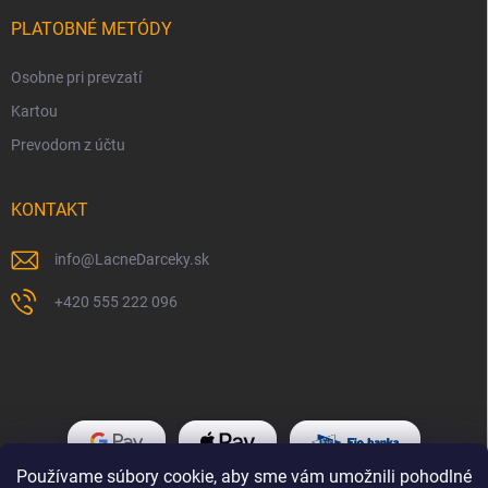
PLATOBNÉ METÓDY
Osobne pri prevzatí
Kartou
Prevodom z účtu
KONTAKT
info
@
LacneDarceky.sk
+420 555 222 096
Používame súbory cookie, aby sme vám umožnili pohodlné