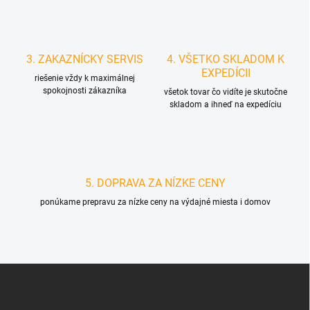
3. ZAKAZNÍCKY SERVIS
4. VŠETKO SKLADOM K
EXPEDÍCII
riešenie vždy k maximálnej
spokojnosti zákazníka
všetok tovar čo vidíte je skutočne
skladom a ihneď na expedíciu
5. DOPRAVA ZA NÍZKE CENY
ponúkame prepravu za nízke ceny na výdajné miesta i domov
Z
á
p