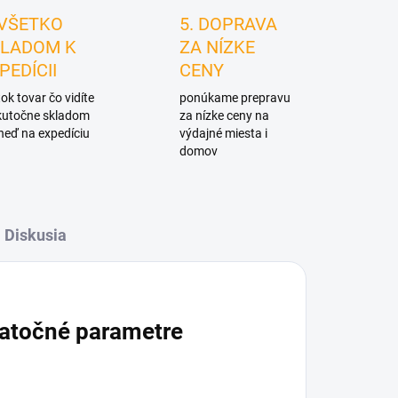
 VŠETKO
5. DOPRAVA
LADOM K
ZA NÍZKE
PEDÍCII
CENY
ok tovar čo vidíte
ponúkame prepravu
skutočne skladom
za nízke ceny na
neď na expedíciu
výdajné miesta i
domov
Diskusia
atočné parametre