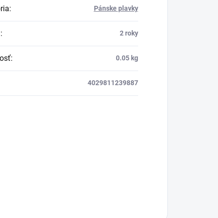
ria
:
Pánske plavky
a
:
2 roky
osť
:
0.05 kg
4029811239887