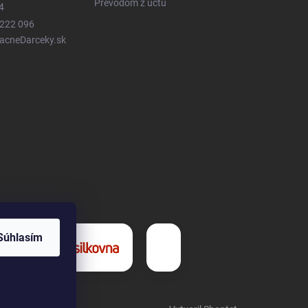
Prevodom z účtu
4
 222 096
LacneDarceky.sk
Súhlasím