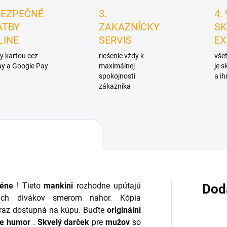
BEZPEČNÉ
3.
4.
ATBY
ZAKAZNÍCKY
SK
LINE
SERVIS
EX
y kartou cez
riešenie vždy k
všet
y a Google Pay
maximálnej
je 
spokojnosti
a ih
zákazníka
zéne
! Tieto
mankini
rozhodne upútajú
Dod
kých divákov smerom nahor. Kópia
eraz dostupná na kúpu. Buďte
originálni
re humor
.
Skvelý darček
pre
mužov
so