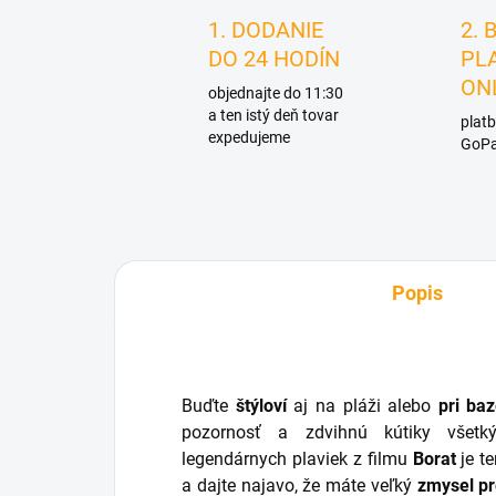
1. DODANIE
2. 
DO 24 HODÍN
PL
ON
objednajte do 11:30
a ten istý deň tovar
platb
expedujeme
GoPa
Popis
Buďte
štýloví
aj na pláži alebo
pri ba
pozornosť a zdvihnú kútiky všet
legendárnych plaviek z filmu
Borat
je t
a dajte najavo, že máte veľký
zmysel p