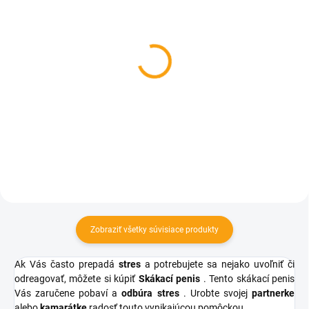
SKLADOM
SKLADOM
Antistresový penis
Okuliare penis
€3,94
€2,09
Do košíka
Do košíka
Zobraziť všetky súvisiace produkty
Ak Vás často prepadá
stres
a potrebujete sa nejako uvoľniť či
odreagovať, môžete si kúpiť
Skákací penis
. Tento skákací penis
Vás zaručene pobaví a
odbúra stres
. Urobte svojej
partnerke
alebo
kamarátke
radosť touto vynikajúcou pomôckou.