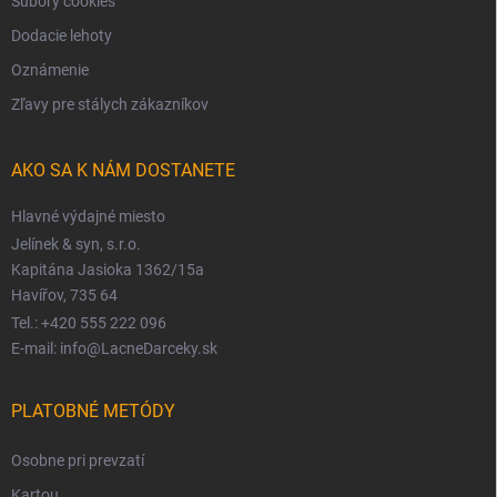
Súbory cookies
Dodacie lehoty
Oznámenie
Zľavy pre stálych zákazníkov
AKO SA K NÁM DOSTANETE
Hlavné výdajné miesto
Jelínek & syn, s.r.o.
Kapitána Jasioka 1362/15a
Havířov, 735 64
Tel.: +420 555 222 096
E-mail: info@LacneDarceky.sk
PLATOBNÉ METÓDY
Osobne pri prevzatí
Kartou