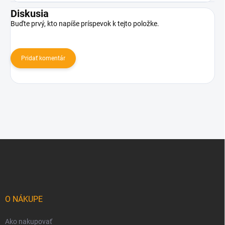
Diskusia
Buďte prvý, kto napíše príspevok k tejto položke.
Pridať komentár
Z
á
p
ä
t
i
O NÁKUPE
e
Ako nakupovať