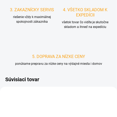
3. ZAKAZNÍCKY SERVIS
4. VŠETKO SKLADOM K
EXPEDÍCII
riešenie vždy k maximálnej
spokojnosti zákazníka
všetok tovar čo vidíte je skutočne
skladom a ihneď na expedíciu
5. DOPRAVA ZA NÍZKE CENY
ponúkame prepravu za nízke ceny na výdajné miesta i domov
Súvisiaci tovar
D0945
D4448