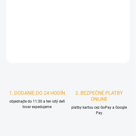
MOŽNOSTI
DORUČENIA
−
+
Pridať do košíka
DETAILNÉ INFORMÁCIE
STRÁŽIŤ
1. DODANIE DO 24 HODÍN
2. BEZPEČNÉ PLATBY
ONLINE
objednajte do 11:30 a ten istý deň
tovar expedujeme
platby kartou cez GoPay a Google
Pay