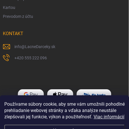
Kartou
Prevodom z účtu
KONTAKT
info
@
LacneDarceky.sk
+420 555 222 096
Používame súbory cookie, aby sme vám umožnili pohodlné
prehliadanie webovej stránky a vďaka analýze neustále
zlepšovali jej funkcie, výkon a použiteľnosť.
Viac informácií