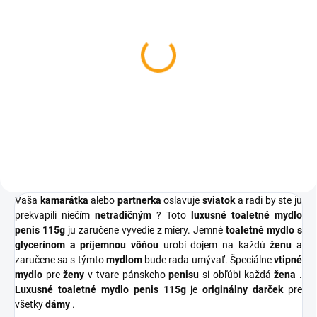
SKLADOM
SKLADOM
Antistresový penis
Okuliare penis
€3,92
€2,09
Do košíka
Do košíka
Vaša
kamarátka
alebo
partnerka
oslavuje
sviatok
a radi by ste ju
prekvapili niečím
netradičným
? Toto
luxusné toaletné mydlo
penis 115g
ju zaručene vyvedie z miery. Jemné
toaletné mydlo s
glycerínom a príjemnou vôňou
urobí dojem na každú
ženu
a
zaručene sa s týmto
mydlom
bude rada umývať. Špeciálne
vtipné
mydlo
pre
ženy
v tvare pánskeho
penisu
si obľúbi každá
žena
.
Luxusné toaletné mydlo penis 115g
je
originálny darček
pre
všetky
dámy
.