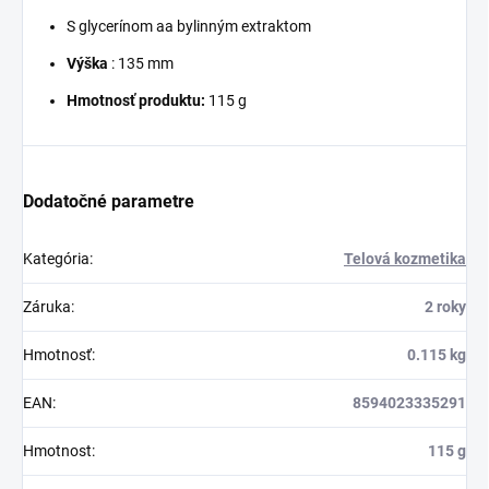
S glycerínom aa bylinným extraktom
Výška
: 135 mm
Hmotnosť produktu:
115 g
Dodatočné parametre
Kategória
:
Telová kozmetika
Záruka
:
2 roky
Hmotnosť
:
0.115 kg
EAN
:
8594023335291
Hmotnost
:
115 g