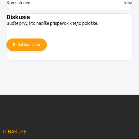
Konzistence
:
tuhá
Diskusia
Buďte prvý, kto napíše príspevok k tejto položke.
Pridať komentár
Z
á
p
ä
t
i
O NÁKUPE
e