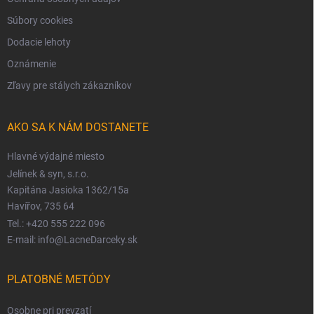
Súbory cookies
Dodacie lehoty
Oznámenie
Zľavy pre stálych zákazníkov
AKO SA K NÁM DOSTANETE
Hlavné výdajné miesto
Jelínek & syn, s.r.o.
Kapitána Jasioka 1362/15a
Havířov, 735 64
Tel.: +420 555 222 096
E-mail: info@LacneDarceky.sk
PLATOBNÉ METÓDY
Osobne pri prevzatí