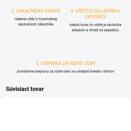
3. ZAKAZNÍCKY SERVIS
4. VŠETKO SKLADOM K
EXPEDÍCII
riešenie vždy k maximálnej
spokojnosti zákazníka
všetok tovar čo vidíte je skutočne
skladom a ihneď na expedíciu
5. DOPRAVA ZA NÍZKE CENY
ponúkame prepravu za nízke ceny na výdajné miesta i domov
Súvisiaci tovar
D0945
D4448