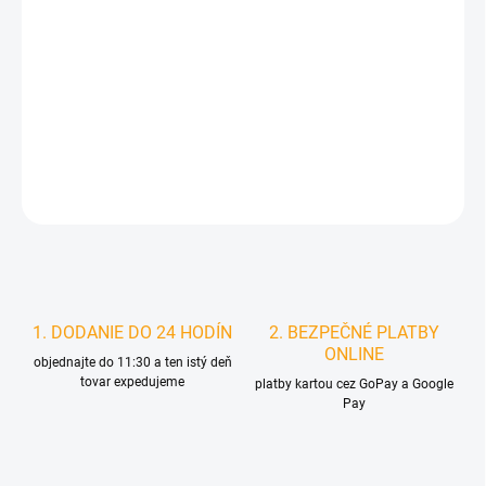
MOŽNOSTI
DORUČENIA
−
+
Pridať do košíka
DETAILNÉ INFORMÁCIE
STRÁŽIŤ
1. DODANIE DO 24 HODÍN
2. BEZPEČNÉ PLATBY
ONLINE
objednajte do 11:30 a ten istý deň
tovar expedujeme
platby kartou cez GoPay a Google
Pay