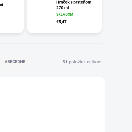
Hrnček s prsteňom
mi
270 ml
SKLADOM
€5,47
51
položiek celkom
ABECEDNE
D6565
D6490/BIL