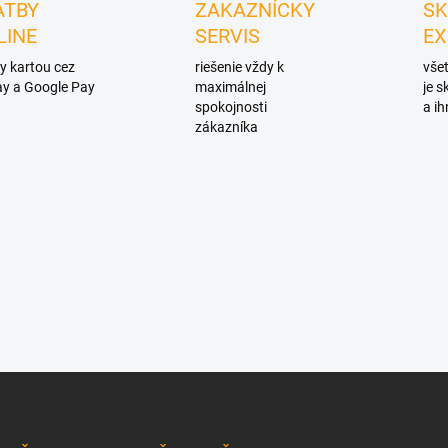
ATBY
ZAKAZNÍCKY
SK
LINE
SERVIS
EX
y kartou cez
riešenie vždy k
všet
y a Google Pay
maximálnej
je 
spokojnosti
a ih
zákazníka