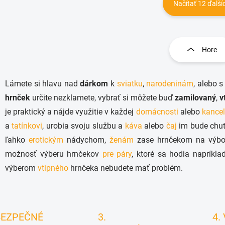
Načítať 12 ďalší
O
v
l
Hore
á
d
a
Lámete si hlavu nad
dárkom
k
sviatku
,
narodeninám
, alebo 
c
i
hrnček
určite nezklamete, vybrať si môžete buď
zamilovaný
,
v
e
je praktický a nájde využitie v každej
domácnosti
alebo
kancel
p
r
a
tatínkovi
, urobia svoju službu a
káva
alebo
čaj
im bude chut
v
ľahko
erotickým
nádychom,
ženám
zase hrnčekom na výbor
k
možnosť výberu hrnčekov
pre páry
, ktoré sa hodia napríkl
y
v
výberom
vtipného
hrnčeka nebudete mať problém.
ý
p
i
s
u
BEZPEČNÉ
3.
4.