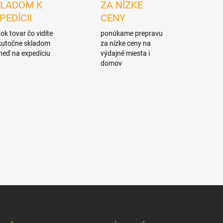
LADOM K
ZA NÍZKE
PEDÍCII
CENY
ok tovar čo vidíte
ponúkame prepravu
skutočne skladom
za nízke ceny na
neď na expedíciu
výdajné miesta i
domov