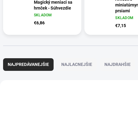
Magický meniaci sa
miniatúrny
hrnček - Súhvezdie
prsiami
SKLADOM
SKLADOM
€6,86
€7,15
R
a
NAJPREDÁVANEJŠIE
NAJLACNEJŠIE
NAJDRAHŠIE
d
e
n
V
i
ý
D6567
e
p
p
i
r
s
o
p
d
r
u
o
k
d