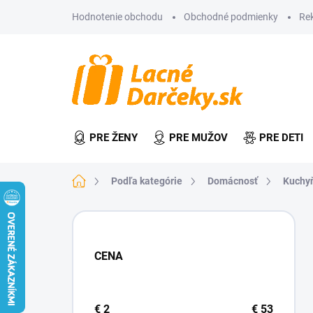
Prejsť
Hodnotenie obchodu
Obchodné podmienky
Re
na
obsah
PRE ŽENY
PRE MUŽOV
PRE DETI
Domov
Podľa kategórie
Domácnosť
Kuchy
B
o
č
CENA
n
ý
p
a
€
2
€
53