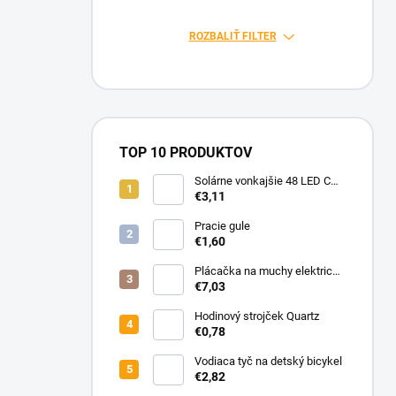
n
e
ROZBALIŤ FILTER
l
TOP 10 PRODUKTOV
Solárne vonkajšie 48 LED COB
osvetlenie s pohybovým
€3,11
senzorom
Pracie gule
€1,60
Plácačka na muchy elektrická
s UV svetlom
€7,03
Hodinový strojček Quartz
€0,78
Vodiaca tyč na detský bicykel
€2,82