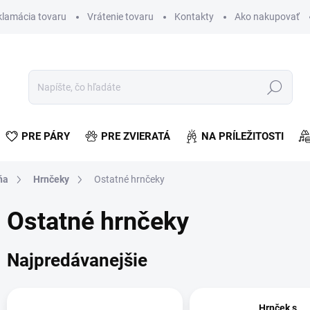
klamácia tovaru
Vrátenie tovaru
Kontakty
Ako nakupovať
Hľadať
PRE PÁRY
PRE ZVIERATÁ
NA PRÍLEŽITOSTI
ňa
Hrnčeky
Ostatné hrnčeky
Ostatné hrnčeky
Najpredávanejšie
Hrnček s