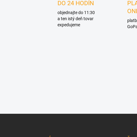
DO 24 HODÍN
PL
ON
objednajte do 11:30
a ten istý deň tovar
platb
expedujeme
GoPa
Z
á
p
ä