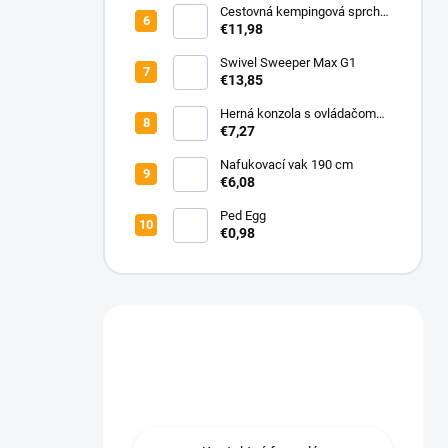
Cestovná kempingová sprcha
do auta 12V
€11,98
Swivel Sweeper Max G1
€13,85
Herná konzola s ovládačom
SUP 400-in-1
€7,27
Nafukovací vak 190 cm
€6,08
Ped Egg
€0,98
Máte otázku?
Obraťte sa na nás.