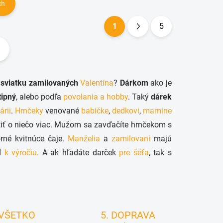
ch
1
5
S
t
r
á
s
sviatku zamilovaných
Valentína
?
Dárkom
ako je
n
tipný
, alebo podľa
povolania a hobby
. Taký
dárek
k
árii
.
Hrnčeky
venované
babičke
,
dedkovi
,
mamine
o
iť o niečo viac. Mužom sa zavďačíte hrnčekom s
v
né kvitnúce čaje.
Manželia
a
zamilovaní
majú
a
ad
k výročiu
. A ak hľadáte darček
pre šéfa
, tak s
n
i
e
 VŠETKO
5. DOPRAVA