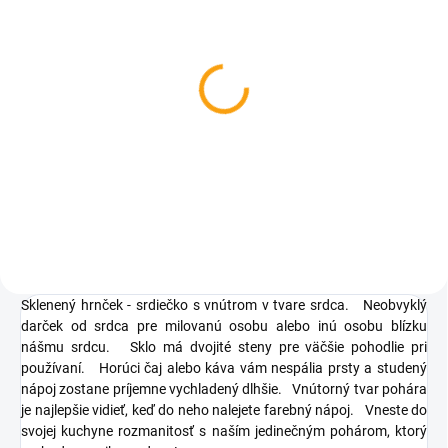
SKLADOM
SKLADOM
Panvička v tvare srdca -
Magický hrnček srdce
12 cm
€8,26
€3,80
Do košíka
Do košíka
Sklenený hrnček - srdiečko s vnútrom v tvare srdca.
Neobvyklý
darček od srdca pre milovanú osobu alebo inú osobu blízku
nášmu srdcu.
Sklo má dvojité steny pre väčšie pohodlie pri
používaní.
Horúci čaj alebo káva vám nespália prsty a studený
nápoj zostane príjemne vychladený dlhšie.
Vnútorný tvar pohára
je najlepšie vidieť, keď do neho nalejete farebný nápoj.
Vneste do
svojej kuchyne rozmanitosť s naším jedinečným pohárom, ktorý