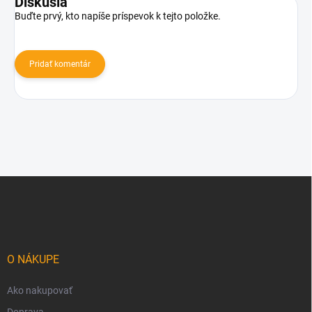
Diskusia
Buďte prvý, kto napíše príspevok k tejto položke.
Pridať komentár
Z
á
p
ä
t
i
O NÁKUPE
e
Ako nakupovať
Doprava