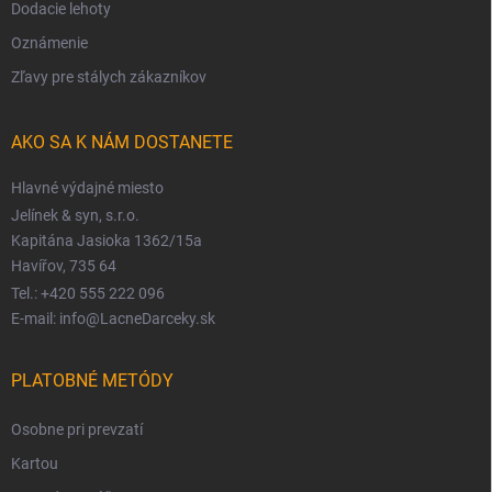
Dodacie lehoty
Oznámenie
Zľavy pre stálych zákazníkov
AKO SA K NÁM DOSTANETE
Hlavné výdajné miesto
Jelínek & syn, s.r.o.
Kapitána Jasioka 1362/15a
Havířov, 735 64
Tel.: +420 555 222 096
E-mail: info@LacneDarceky.sk
PLATOBNÉ METÓDY
Osobne pri prevzatí
Kartou