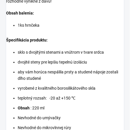
rozhodne vynikne z davu!
Obsah balenia:
1ks hrnčeka
Špecifikácia produktu:
sklo s dvojitými stenami a vnútrom v tvare srdca
dvojité steny pre lepšiu tepelnú izoláciu
aby vám horúca nespálila prsty a studené nápoje zostali
dlho studené
vyrobené z kvalitného borosilikátového skla
teplotný rozsah:
-20 až +150 ℃
Obsah
: 220 ml
Nevhodné do umývačky
Nevhodné do mikrovlnnej rúry