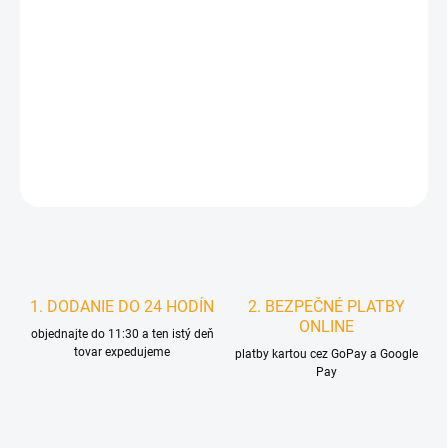
MOŽNOSTI
DORUČENIA
−
+
Pridať do košíka
DETAILNÉ INFORMÁCIE
STRÁŽIŤ
1. DODANIE DO 24 HODÍN
2. BEZPEČNÉ PLATBY
ONLINE
objednajte do 11:30 a ten istý deň
tovar expedujeme
platby kartou cez GoPay a Google
Pay