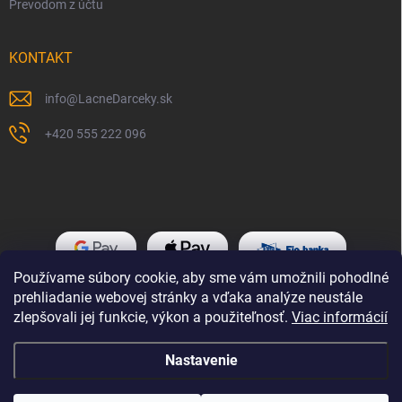
Prevodom z účtu
KONTAKT
info
@
LacneDarceky.sk
+420 555 222 096
Používame súbory cookie, aby sme vám umožnili pohodlné
prehliadanie webovej stránky a vďaka analýze neustále
zlepšovali jej funkcie, výkon a použiteľnosť.
Viac informácií
Nastavenie