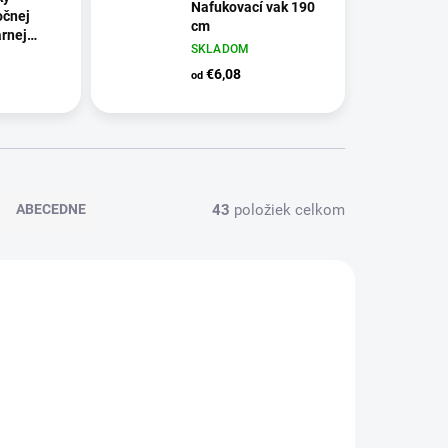
Nafukovací vak 190
očnej
cm
árnej
SKLADOM
zd,
vládanie
€6,08
od
43
položiek celkom
ABECEDNE
D5695
D5652/ZEL