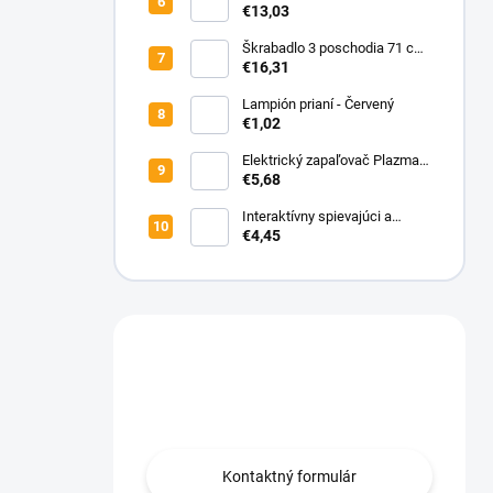
€13,03
Škrabadlo 3 poschodia 71 cm
sivá
€16,31
Lampión prianí - Červený
€1,02
Elektrický zapaľovač Plazma
USB
€5,68
Interaktívny spievajúci a
tancujúci kaktus Santa
€4,45
Máte otázku?
Obraťte sa na nás.
Kontaktný formulár