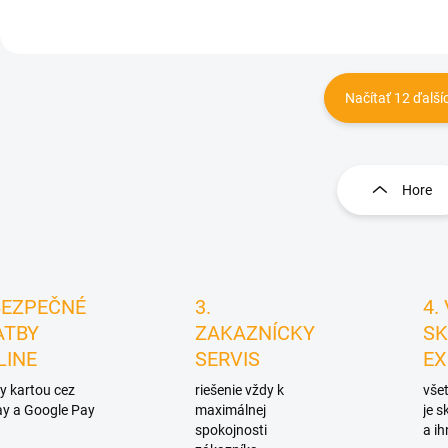
Načítať 12 ďalší
O
v
l
Hore
á
d
a
c
i
e
BEZPEČNÉ
3.
4.
p
ATBY
ZAKAZNÍCKY
SK
r
LINE
SERVIS
EX
v
k
y kartou cez
riešenie vždy k
všet
y
y a Google Pay
maximálnej
je 
v
spokojnosti
a ih
ý