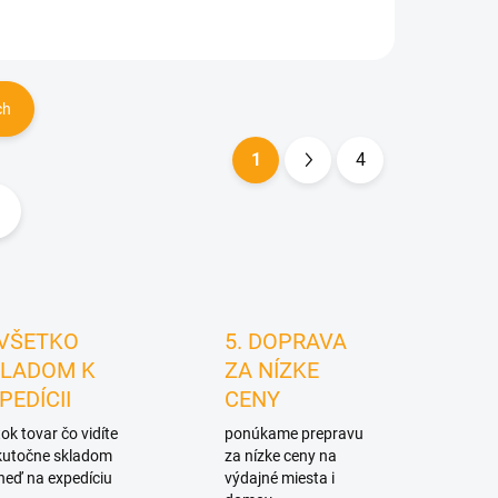
ch
1
4
S
t
r
á
n
k
 VŠETKO
5. DOPRAVA
o
LADOM K
ZA NÍZKE
v
PEDÍCII
CENY
a
ok tovar čo vidíte
ponúkame prepravu
n
skutočne skladom
za nízke ceny na
i
neď na expedíciu
výdajné miesta i