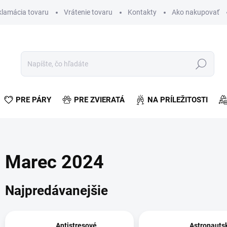
klamácia tovaru
Vrátenie tovaru
Kontakty
Ako nakupovať
Hľadať
PRE PÁRY
PRE ZVIERATÁ
NA PRÍLEŽITOSTI
Marec 2024
Najpredávanejšie
Antistresové
Astronauts