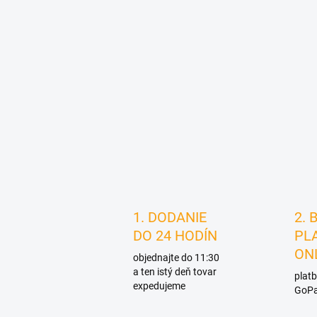
1. DODANIE
2. 
DO 24 HODÍN
PL
ON
objednajte do 11:30
a ten istý deň tovar
platb
expedujeme
GoPa