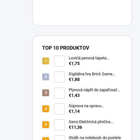
n
e
l
TOP 10 PRODUKTOV
Lesklá penová tapeta
samolepiaca 60x30cm bielo-
€1,75
zlatý mramor
Digitálna hra Brick Game
Tetris
€1,88
Plynová náplň do zapaľovačov
a horákov 400ml
€1,43
Súprava na opravu
nábytkových pántov 4 ks
€1,14
Gerui Elektrická plnička
cigariet 12 002
€11,36
Stolík na notebook do postele