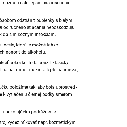
 umožňujú ešte lepšie prispôsobenie
sobom odstrániť pupienky s bielymi
el od ručného stláčania nepoškodzujú
 k ďalším kožným infekciám.
j ocele, ktorú je možné ľahko
ich ponoriť do alkoholu.
kčiť pokožku, teda použiť klasický
iť na pár minút mokrú a teplú handričku,
učku položíme tak, aby bola uprostred -
de k vytlačeniu čiernej bodky smerom
om upokojujúcim podráždenie.
stroj vydezinfikovať napr. kozmetickým