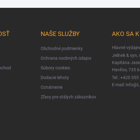
OSŤ
NAŠE SLUŽBY
AKO SA 
Hlavné výdajn
Obchodné podmienky
Jelínek & syn, s
Ochrana osobných údajov
Kapitána Jas
obchod
Súbory cookies
Havířov, 735 6
Dodacie lehoty
Tel.: +420 555
E-mail: info@
Oznámenie
Zľavy pre stálych zákazníkov