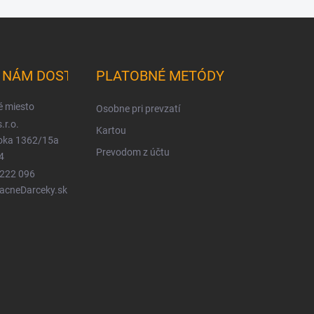
K NÁM DOSTANETE
PLATOBNÉ METÓDY
é miesto
Osobne pri prevzatí
.r.o.
Kartou
ioka 1362/15a
Prevodom z účtu
4
 222 096
LacneDarceky.sk