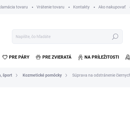
klamácia tovaru
Vrátenie tovaru
Kontakty
Ako nakupovať
Hľadať
PRE PÁRY
PRE ZVIERATÁ
NA PRÍLEŽITOSTI
, šport
Kozmetické pomôcky
Súprava na odstránenie čiernych
otenia
€2,65
€2,15 bez DPH
Jednotková
VYPREDANÉ