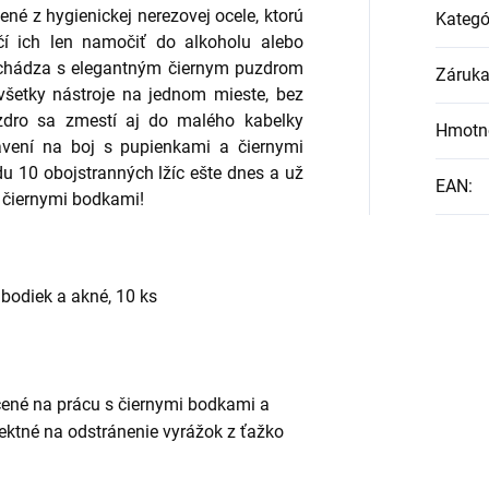
né z hygienickej nerezovej ocele, ktorú
Kategó
tačí ich len namočiť do alkoholu alebo
ichádza s elegantným čiernym puzdrom
Záruk
šetky nástroje na jednom mieste, bez
zdro sa zmestí aj do malého kabelky
Hmotn
ravení na boj s pupienkami a čiernymi
du 10 obojstranných lžíc ešte dnes a už
EAN
:
a čiernymi bodkami!
 bodiek a akné, 10 ks
rčené na prácu s čiernymi bodkami a
fektné na odstránenie vyrážok z ťažko