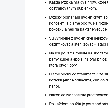
Každá lyžička má dva hroty, ktoré
odstraňovaným pupienkom.
Lyžičky pomáhajú hygienickým spô
končekmi a čierne bodky. Na rozdi
pokožku a nešíria baktérie vedúce
Sú vyrobené z hygienickej nerezove
dezinfikovať a sterilizovať – stačí 
Na ich použitie musíte najskôr zmä
parný kúpeľ alebo si na tvár prilož
ktorá otvorí póry.
Čierne bodky odstránime tak, že sl
kožičku jemne pritlačíme, čím dôj
nahor.
Nakoniec tvár ošetrite prostriedk
Po každom použití je potrebné prí