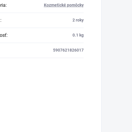
ria
:
Kozmetické pomôcky
a
:
2 roky
osť
:
0.1 kg
5907621826017