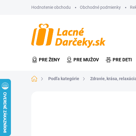
Prejsť
Hodnotenie obchodu
Obchodné podmienky
Re
na
obsah
PRE ŽENY
PRE MUŽOV
PRE DETI
Domov
Podľa kategórie
Zdravie, krása, relaxácia
Neohodnotené
Podrobnosti hodn