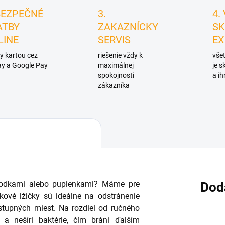
BEZPEČNÉ
3.
4.
ATBY
ZAKAZNÍCKY
SK
LINE
SERVIS
EX
y kartou cez
riešenie vždy k
všet
y a Google Pay
maximálnej
je 
spokojnosti
a ih
zákazníka
 bodkami alebo pupienkami? Máme pre
Dod
kové lžičky sú ideálne na odstránenie
ostupných miest. Na rozdiel od ručného
a nešíri baktérie, čím bráni ďalším