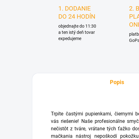
1. DODANIE
2. 
DO 24 HODÍN
PL
ON
objednajte do 11:30
a ten istý deň tovar
platb
expedujeme
GoPa
Popis
Trpíte častými pupienkami, čiernymi
vás riešenie! Naše profesionálne smyč
nečistôt z tváre, vrátane tých ťažko d
mačkania nástroj nepoškodí pokožku 