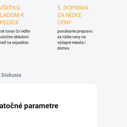
 VŠETKO
5. DOPRAVA
LADOM K
ZA NÍZKE
PEDÍCII
CENY
ok tovar čo vidíte
ponúkame prepravu
skutočne skladom
za nízke ceny na
neď na expedíciu
výdajné miesta i
domov
Diskusia
atočné parametre