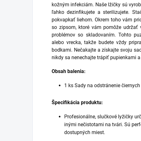
kožným infekciám. Naše lžičky sú vyrobe
ľahko dezinfikujete a sterilizujete. S
pokvapkať liehom. Okrem toho vám pr
so zipsom, ktoré vám pomôže udržať v
problémov so skladovaním. Tohto pu
alebo vrecka, takže budete vždy prip
bodkami. Nečakajte a získajte svoju sa
nikdy sa nenechajte trápiť pupienkami 
Obsah balenia:
1 ks Sady na odstránenie čiernych
Špecifikácia produktu:
Profesionálne, slučkové lyžičky u
inými nečistotami na tvári. Sú per
dostupných miest.