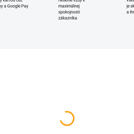
y kartou cez
riešenie vždy k
všet
y a Google Pay
maximálnej
je 
spokojnosti
a ih
zákazníka
D6094/RUZ
SKLADOM
sávačka detských
sových hlienov