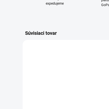
platb
expedujeme
GoPa
Súvisiaci tovar
D3564/RUZ
SKLADOM
Detská kúpacia čiapka -
Od
ochranný šilt
no