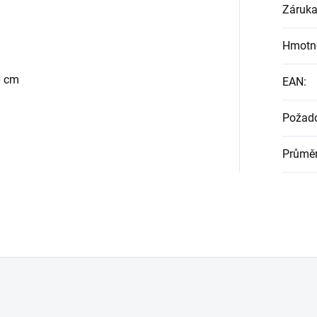
Záruk
Hmotn
0 cm
EAN
:
Požado
Průmě