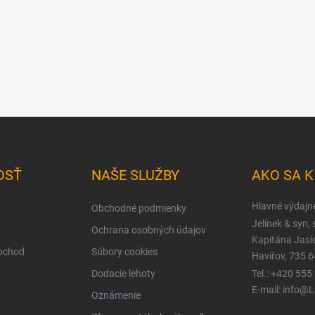
OSŤ
NAŠE SLUŽBY
AKO SA 
Hlavné výdajn
Obchodné podmienky
Jelínek & syn, s
Ochrana osobných údajov
Kapitána Jas
obchod
Súbory cookies
Havířov, 735 6
Dodacie lehoty
Tel.: +420 555
E-mail: info@
Oznámenie