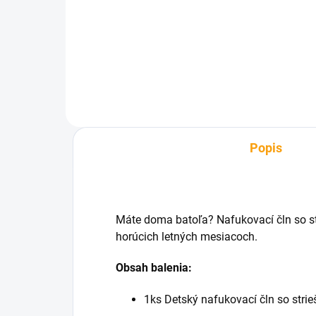
€0,94
€4
Detail
Popis
Máte doma batoľa? Nafukovací čln so st
horúcich letných mesiacoch.
Obsah balenia:
1ks Detský nafukovací čln so strieš