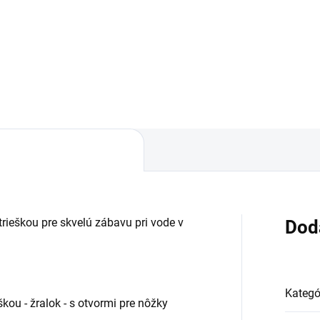
,70
Detail
rieškou pre skvelú zábavu pri vode v
Dod
Kategó
kou - žralok - s otvormi pre nôžky