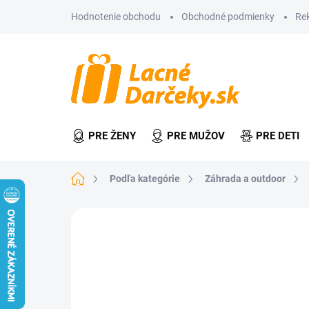
Prejsť
Hodnotenie obchodu
Obchodné podmienky
Re
na
obsah
PRE ŽENY
PRE MUŽOV
PRE DETI
Domov
Podľa kategórie
Záhrada a outdoor
Neohodnotené
Podrobnosti hodn