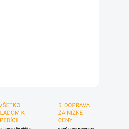
026
MOŽNOSTI
DORUČENIA
STRÁŽIŤ
 VŠETKO
5. DOPRAVA
LADOM K
ZA NÍZKE
PEDÍCII
CENY