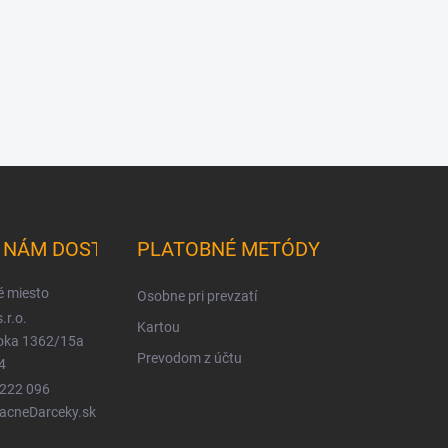
K NÁM DOSTANETE
PLATOBNÉ METÓDY
é miesto
Osobne pri prevzatí
.r.o.
Kartou
ioka 1362/15a
Prevodom z účtu
4
 222 096
LacneDarceky.sk