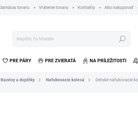
klamácia tovaru
Vrátenie tovaru
Kontakty
Ako nakupovať
Hľadať
PRE PÁRY
PRE ZVIERATÁ
NA PRÍLEŽITOSTI
Bazény a doplňky
Nafukovacie kolesá
Detské nafukovacie ko
otenia
€11,93
€9,70 bez DPH
Jednotková
VYPREDANÉ