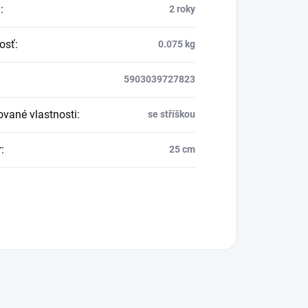
a
:
2 roky
osť
:
0.075 kg
5903039727823
vané vlastnosti
:
se stříškou
r
:
25 cm