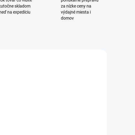
ok tovar čo vidíte
ponúkame prepravu
skutočne skladom
za nízke ceny na
neď na expedíciu
výdajné miesta i
domov