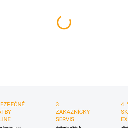
cena:
MÔŽEME DORUČIŤ DO:
14.8.2
DETAILNÉ INFORMÁCIE
BEZPEČNÉ
3.
4.
ATBY
ZAKAZNÍCKY
SK
LINE
SERVIS
EX