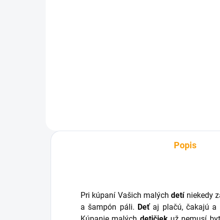
SKLADOM
Bublinkovač do vane Krab
€6,40
Do košíka
Popis
Pri kúpaní Vašich malých
detí
niekedy z
a šampón páli.
Deť
aj plačú, čakajú a
Kúpanie malých
detičiek
už nemusí by