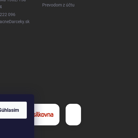
Prevodom z účtu
4
 222 096
LacneDarceky.sk
Súhlasím