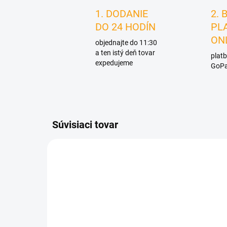
1. DODANIE
2. 
DO 24 HODÍN
PL
ON
objednajte do 11:30
a ten istý deň tovar
platb
expedujeme
GoPa
Súvisiaci tovar
D4821