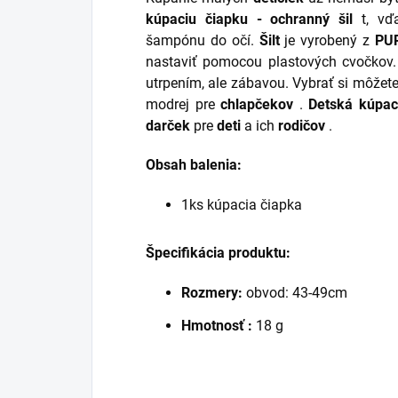
kúpaciu čiapku - ochranný šil
t, vďa
šampónu do očí.
Šilt
je vyrobený z
PU
nastaviť pomocou plastových cvočkov
utrpením, ale zábavou. Vybrať si môžete
modrej pre
chlapčekov
.
Detská kúpaci
darček
pre
deti
a ich
rodičov
.
Obsah balenia:
1ks kúpacia čiapka
Špecifikácia produktu:
Rozmery:
obvod: 43-49cm
Hmotnosť :
18 g