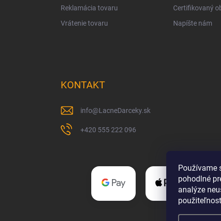
Reklamácia tovaru
Certifikovaný 
Vrátenie tovaru
Napíšte nám
KONTAKT
info
@
LacneDarceky.sk
+420 555 222 096
Používame s
pohodlné pr
analýze neus
použiteľnos