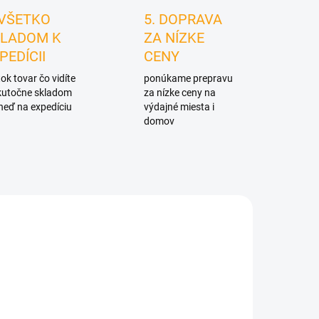
 VŠETKO
5. DOPRAVA
LADOM K
ZA NÍZKE
PEDÍCII
CENY
ok tovar čo vidíte
ponúkame prepravu
skutočne skladom
za nízke ceny na
neď na expedíciu
výdajné miesta i
domov