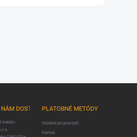
K NÁM DOSTANETE
PLATOBNÉ METÓDY
é miesto
Osobne pri prevzatí
.r.o.
Kartou
ioka 1362/15a