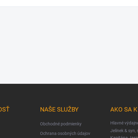
OSŤ
NAŠE SLUŽBY
AKO SA 
Hlavné výdajn
Obchodné podmienky
Jelínek & syn, s
Ochrana osobných údajov
Kapitána Jas