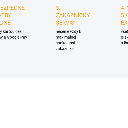
BEZPEČNÉ
3.
4.
ATBY
ZAKAZNÍCKY
SK
LINE
SERVIS
EX
y kartou cez
riešenie vždy k
všet
y a Google Pay
maximálnej
je 
spokojnosti
a ih
zákazníka