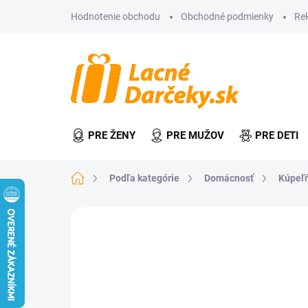
Prejsť
Hodnotenie obchodu
Obchodné podmienky
Re
na
obsah
PRE ŽENY
PRE MUŽOV
PRE DETI
Domov
Podľa kategórie
Domácnosť
Kúpeľ
Neohodnotené
Podrobnosti hodn