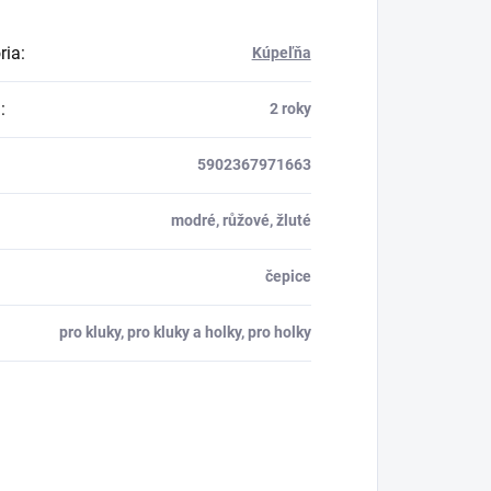
ria
:
Kúpeľňa
a
:
2 roky
5902367971663
modré, růžové, žluté
čepice
pro kluky, pro kluky a holky, pro holky