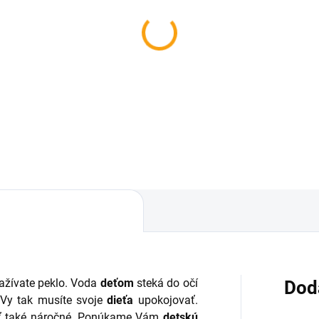
ažívate peklo. Voda
deťom
steká do očí
Dod
 Vy tak musíte svoje
dieťa
upokojovať.
ť také náročné. Ponúkame Vám
detskú