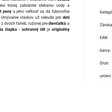
ka ktorej zabránite stekaniu vody a
R peny
a jeho veľkosť sa dá ľubovoľne
Kategó
. Umývanie vláskov už nebude pre
deti
 z dvoch farieb, ružovej pre
dievčatká
a
Záruk
a čiapka - ochranný šilt
je
originálny
EAN
:
barva
:
Druh
:
určení
: