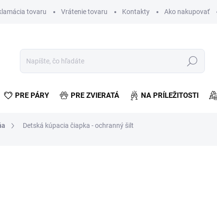
klamácia tovaru
Vrátenie tovaru
Kontakty
Ako nakupovať
Hľadať
PRE PÁRY
PRE ZVIERATÁ
NA PRÍLEŽITOSTI
ňa
Detská kúpacia čiapka - ochranný šilt
otenia
€0,95
€0,77 bez DPH
Jednotková
SKLADOM