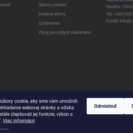
obchod
Súbory cookies
Havířov, 735 6
Dodacie lehoty
Tel.: +420 555
E-mail: info@
Oznámenie
Zľavy pre stálych zákazníkov
úbory cookie, aby sme vám umožnili
Odmietnuť
ehliadanie webovej stránky a vďaka
tále zlepšovali jej funkcie, výkon a
ť.
Viac informácií