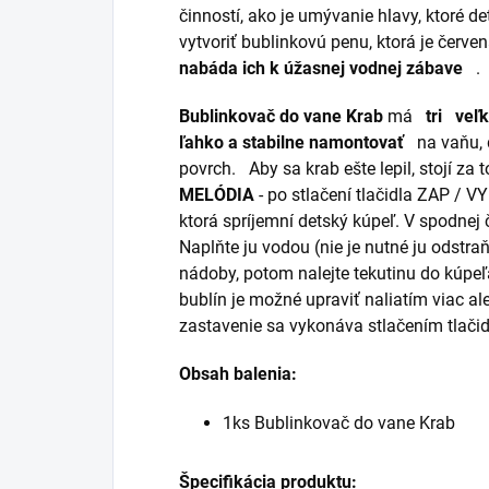
činností, ako je umývanie hlavy, ktoré d
vytvoriť bublinkovú penu, ktorá je červen
nabáda ich k úžasnej vodnej zábave
.
Bublinkovač do vane Krab
má
tri
veľk
ľahko a stabilne namontovať
na vaňu, d
povrch.
Aby sa krab ešte lepil, stojí za 
MELÓDIA
- po stlačení tlačidla ZAP / V
ktorá spríjemní detský kúpeľ. V spodnej
Naplňte ju vodou (nie je nutné ju odstra
nádoby, potom nalejte tekutinu do kúpeľ
bublín je možné upraviť naliatím viac a
zastavenie sa vykonáva stlačením tlačid
Obsah balenia:
1ks Bublinkovač do vane Krab
Špecifikácia produktu: