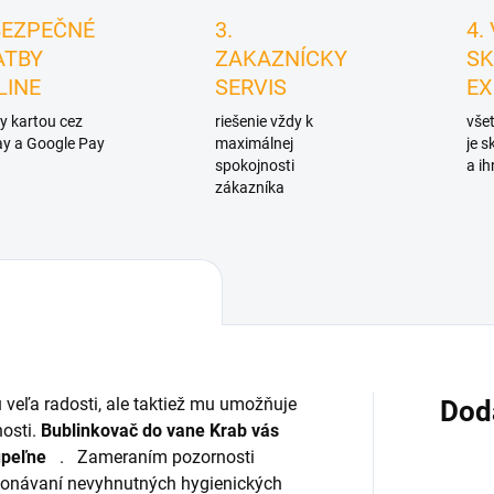
BEZPEČNÉ
3.
4.
ATBY
ZAKAZNÍCKY
SK
LINE
SERVIS
EX
y kartou cez
riešenie vždy k
všet
y a Google Pay
maximálnej
je 
spokojnosti
a ih
zákazníka
veľa radosti, ale taktiež mu umožňuje
Dod
nosti.
Bublinkovač do vane Krab
vás
úpeľne
.
Zameraním pozornosti
konávaní nevyhnutných hygienických