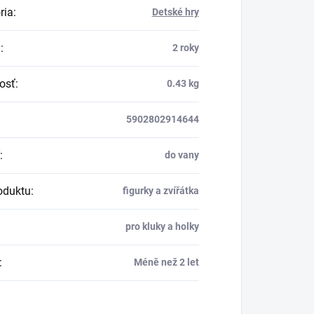
ria
:
Detské hry
a
:
2 roky
osť
:
0.43 kg
5902802914644
:
do vany
oduktu
:
figurky a zvířátka
pro kluky a holky
:
Méně než 2 let