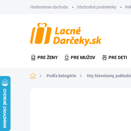
Prejsť
Hodnotenie obchodu
Obchodné podmienky
Re
na
obsah
PRE ŽENY
PRE MUŽOV
PRE DETI
Domov
Podľa kategórie
Hry, hlavolamy, pokladn
Neohodnotené
Podrobnosti hodn