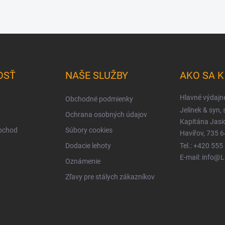
OSŤ
NAŠE SLUŽBY
AKO SA 
Hlavné výdajn
Obchodné podmienky
Jelínek & syn, s
Ochrana osobných údajov
Kapitána Jas
obchod
Súbory cookies
Havířov, 735 6
Dodacie lehoty
Tel.: +420 555
E-mail: info@
Oznámenie
Zľavy pre stálych zákazníkov