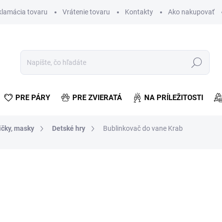
klamácia tovaru
Vrátenie tovaru
Kontakty
Ako nakupovať
Hľadať
PRE PÁRY
PRE ZVIERATÁ
NA PRÍLEŽITOSTI
ičky, masky
Detské hry
Bublinkovač do vane Krab
otenia
€6,40
€5,20 bez DPH
Jednotková
SKLADOM