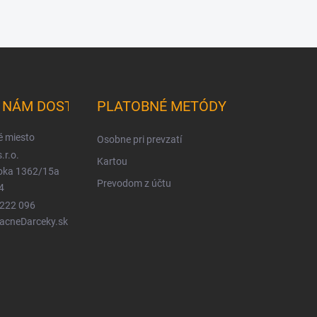
K NÁM DOSTANETE
PLATOBNÉ METÓDY
é miesto
Osobne pri prevzatí
.r.o.
Kartou
ioka 1362/15a
Prevodom z účtu
4
 222 096
LacneDarceky.sk