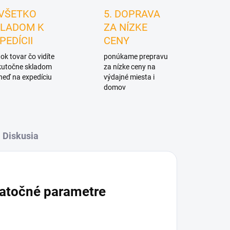
 VŠETKO
5. DOPRAVA
LADOM K
ZA NÍZKE
PEDÍCII
CENY
ok tovar čo vidíte
ponúkame prepravu
skutočne skladom
za nízke ceny na
neď na expedíciu
výdajné miesta i
domov
Diskusia
atočné parametre