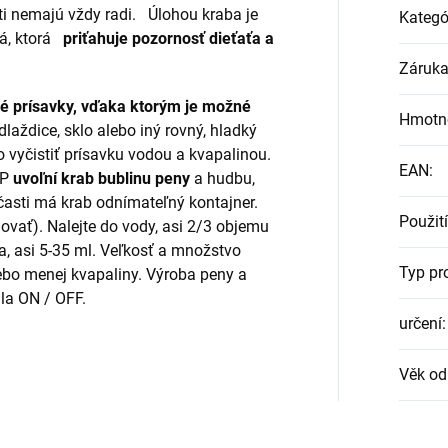
eti nemajú vždy radi.
Úlohou kraba je
Kategó
á, ktorá
priťahuje pozornosť dieťaťa a
Záruk
é prísavky, vďaka ktorým je možné
Hmotn
laždice, sklo alebo iný rovný, hladký
to vyčistiť prísavku vodou a kvapalinou.
EAN
:
YP
uvoľní krab bublinu peny
a hudbu,
 časti má krab odnímateľný kontajner.
Použití
ňovať). Nalejte do vody, asi 2/3 objemu
a, asi 5-35 ml. Veľkosť a množstvo
Typ pr
lebo menej kvapaliny. Výroba peny a
la ON / OFF.
určení
:
Věk od