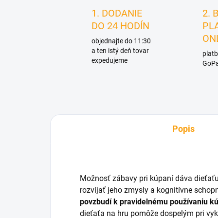
1. DODANIE
2. 
DO 24 HODÍN
PL
ON
objednajte do 11:30
a ten istý deň tovar
platb
expedujeme
GoPa
Popis
Možnosť zábavy pri kúpaní dáva dieťaťu 
rozvíjať jeho zmysly a kognitívne schop
povzbudí k pravidelnému používaniu k
dieťaťa na hru pomôže dospelým pri vy