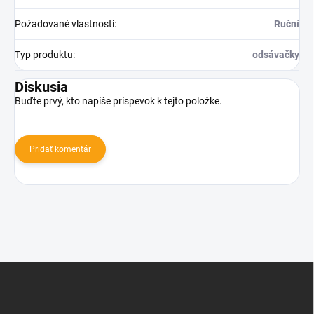
Požadované vlastnosti
:
Ruční
Typ produktu
:
odsávačky
Diskusia
Buďte prvý, kto napíše príspevok k tejto položke.
Pridať komentár
Z
á
p