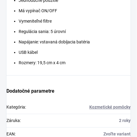
Jednoduché použitie
Má vypínač ON/OFF
Vymeniteľné filtre
Regulácia sania: 5 úrovní
Napájanie: vstavaná dobíjacia batéria
USB kábel
Rozmery: 19,5 cm x 4 cm
Dodatočné parametre
Kategória
:
Kozmetické pomôcky
Záruka
:
2 roky
EAN
:
Zvoľte variant