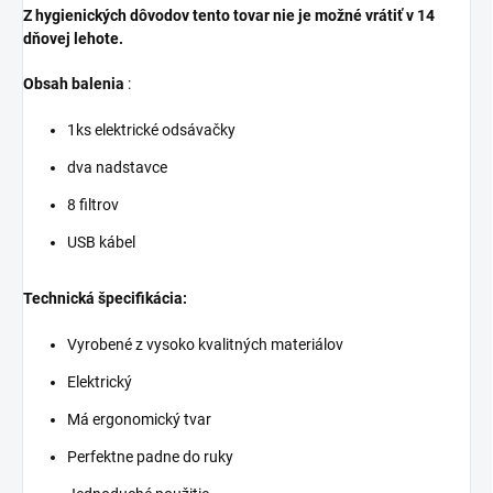
Z hygienických dôvodov tento tovar nie je možné vrátiť v 14
dňovej lehote.
Obsah balenia
:
1ks elektrické odsávačky
dva nadstavce
8 filtrov
USB kábel
Technická špecifikácia:
Vyrobené z vysoko kvalitných materiálov
Elektrický
Má ergonomický tvar
Perfektne padne do ruky