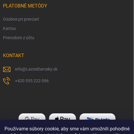
PLATOBNÉ METÓDY
Osobne pri prevzatí
Kartou
Prevodom z účtu
KONTAKT
info
@
LacneDarceky.sk
+420 555 222 096
Používame súbory cookie, aby sme vám umožnili pohodlné