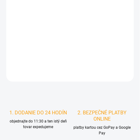
MÔŽEME DORUČIŤ DO:
ZVOĽTE VARIANT
MOŽNOSTI DORUČENIA
−
+
Pridať do košíka
DETAILNÉ INFORMÁCIE
STRÁŽIŤ
1. DODANIE DO 24 HODÍN
2. BEZPEČNÉ PLATBY
ONLINE
objednajte do 11:30 a ten istý deň
tovar expedujeme
platby kartou cez GoPay a Google
Pay