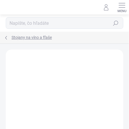
Prejsť
na
obsah
Hľadať
Stojany na víno a fľaše
Neohodnotené
Podrobnosti hodnotenia