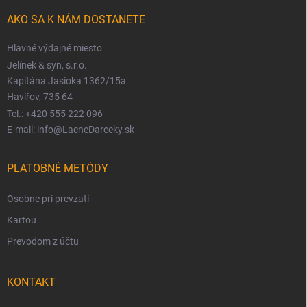
AKO SA K NÁM DOSTANETE
Hlavné výdajné miesto
Jelínek & syn, s.r.o.
Kapitána Jasioka 1362/15a
Havířov, 735 64
Tel.: +420 555 222 096
E-mail: info@LacneDarceky.sk
PLATOBNÉ METÓDY
Osobne pri prevzatí
Kartou
Prevodom z účtu
KONTAKT