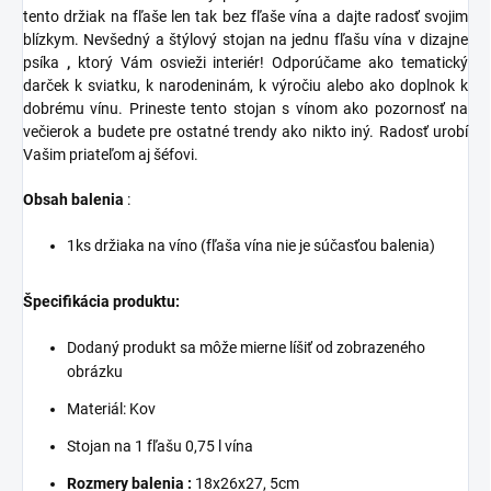
tento držiak na fľaše len tak bez fľaše vína a dajte radosť svojim
blízkym. Nevšedný a štýlový stojan na jednu fľašu vína v dizajne
psíka
,
ktorý Vám osvieži interiér! Odporúčame ako tematický
darček k sviatku, k narodeninám, k výročiu alebo ako doplnok k
dobrému vínu. Prineste tento stojan s vínom ako pozornosť na
večierok a budete pre ostatné trendy ako nikto iný. Radosť urobí
Vašim priateľom aj šéfovi.
Obsah balenia
:
1ks držiaka na víno (fľaša vína nie je súčasťou balenia)
Špecifikácia produktu:
Dodaný produkt sa môže mierne líšiť od zobrazeného
obrázku
Materiál: Kov
Stojan na 1 fľašu 0,75 l vína
Rozmery balenia :
18x26x27, 5cm