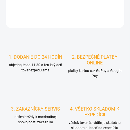
DETAILNÉ INFORMÁCIE
STRÁŽIŤ
1. DODANIE DO 24 HODÍN
2. BEZPEČNÉ PLATBY
ONLINE
objednajte do 11:30 a ten istý deň
tovar expedujeme
platby kartou cez GoPay a Google
Pay
3. ZAKAZNÍCKY SERVIS
4. VŠETKO SKLADOM K
EXPEDÍCII
riešenie vždy k maximálnej
spokojnosti zákazníka
všetok tovar čo vidíte je skutočne
skladom a ihneď na expedíciu