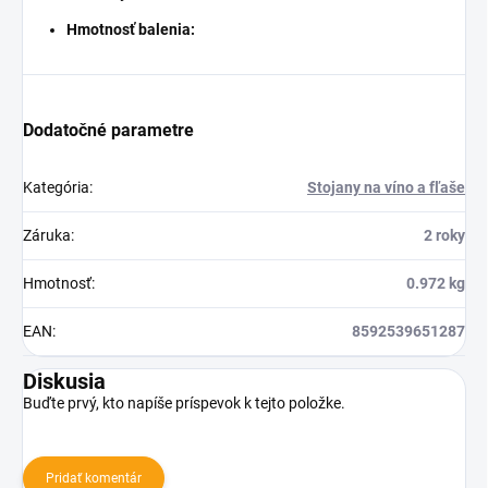
Hmotnosť balenia:
Dodatočné parametre
Kategória
:
Stojany na víno a fľaše
Záruka
:
2 roky
Hmotnosť
:
0.972 kg
EAN
:
8592539651287
Diskusia
Buďte prvý, kto napíše príspevok k tejto položke.
Pridať komentár