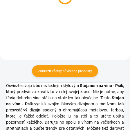
€12,01
balenie
Do košíka
€7,93
Do košíka
Zobraziť všetky súvisiace produkty
Osviežte svoju izbu nevšedným štýlovým
Stojanom na víno - Psík,
ktorý predvádza kreativitu v celej svojej kráse. Nie je nutné, aby
fľaša dobrého vína stála na stole len tak obyčajne.
Tento
Stojan
na víno - Psík
vyniká svojim lákavým dizajnom a motívom.
Má
presvedčivý dizajn spojený s ohromujúcou metalovou farbou,
ktorej je ťažké odolať.
Položte ju na stôl a to určite upúta
pozornosť každého.
Darujte ho spolu s vínom na večierkoch a
stretnutiach a buďte trendy pre ostatných.
Môžete tiež darovať