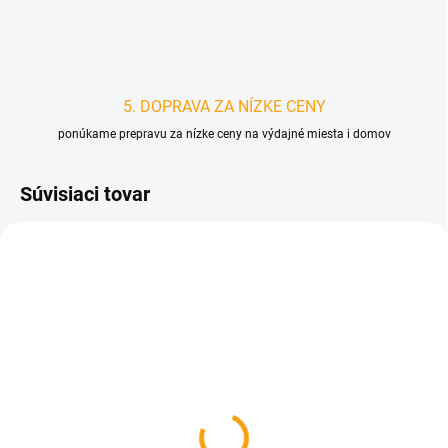
5. DOPRAVA ZA NÍZKE CENY
ponúkame prepravu za nízke ceny na výdajné miesta i domov
Súvisiaci tovar
D4200
D4888
SKLADOM
SKLADOM
Kozmetická kniha pre
Hodiny pre chemika
motoristov - darčekové