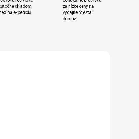
ok tovar čo vidíte
ponúkame prepravu
skutočne skladom
za nízke ceny na
neď na expedíciu
výdajné miesta i
domov
4200
ADOM
é