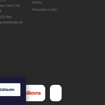
.r.o.
Kartou
ioka 1362/15a
Prevodom z účtu
4
 222 096
LacneDarceky.sk
Súhlasím