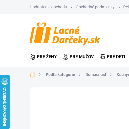
Prejsť
Hodnotenie obchodu
Obchodné podmienky
Re
na
obsah
PRE ŽENY
PRE MUŽOV
PRE DETI
Domov
Podľa kategórie
Domácnosť
Kuchy
Neohodnotené
Podrobnosti hodn