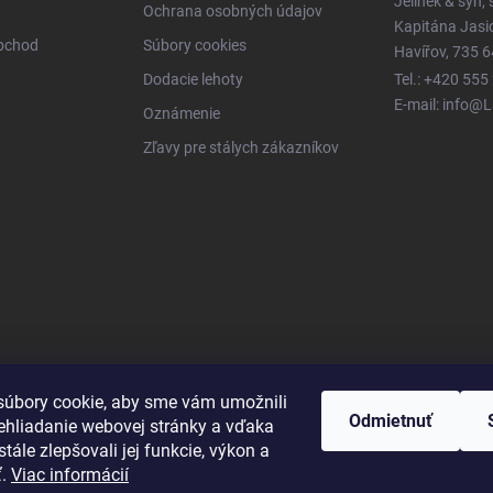
Jelínek & syn, s
Ochrana osobných údajov
Kapitána Jas
obchod
Súbory cookies
Havířov, 735 6
Dodacie lehoty
Tel.: +420 555
E-mail: info@
Oznámenie
Zľavy pre stálych zákazníkov
úbory cookie, aby sme vám umožnili
Odmietnuť
ehliadanie webovej stránky a vďaka
tále zlepšovali jej funkcie, výkon a
ť.
Viac informácií