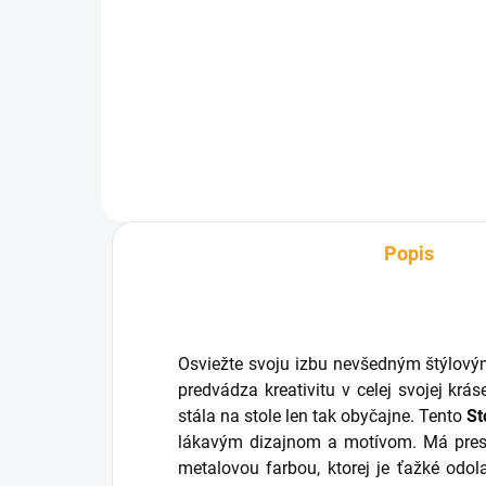
€1
Do košíka
Popis
Osviežte svoju izbu nevšedným štýlov
predvádza kreativitu v celej svojej krá
stála na stole len tak obyčajne.
Tento
St
lákavým dizajnom a motívom.
Má pres
metalovou farbou, ktorej je ťažké odola