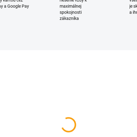
y kartou cez
riešenie vždy k
všet
y a Google Pay
maximálnej
je 
spokojnosti
a ih
zákazníka
D2044
D
SKLADOM
SKL
eumatikový termo
Kozmetická kniha pre
nček
motoristov - darčekov