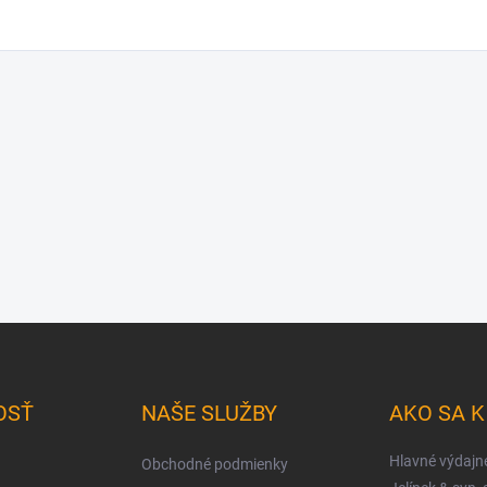
OSŤ
NAŠE SLUŽBY
AKO SA 
Hlavné výdajn
Obchodné podmienky