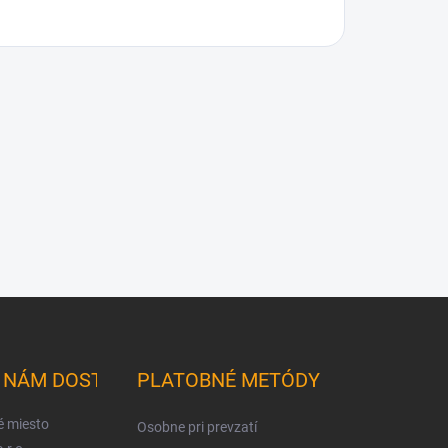
K NÁM DOSTANETE
PLATOBNÉ METÓDY
é miesto
Osobne pri prevzatí