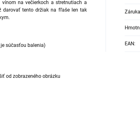
 vínom na večierkoch a stretnutiach a
ž darovať tento držiak na fľaše len tak
Záruk
zkym.
Hmotn
EAN
:
 je súčasťou balenia)
šiť od zobrazeného obrázku