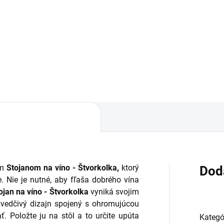
balenie
5,56
€7,93
Do košíka
Do košíka
ým
Stojanom na víno - Štvorkolka,
ktorý
Dod
se. Nie je nutné, aby fľaša dobrého vína
ojan na víno - Štvorkolka
vyniká svojim
vedčivý dizajn spojený s ohromujúcou
ť.
Položte ju na stôl a to určite upúta
Kategó