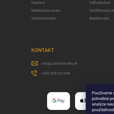
Doprava
Veľkoobchod
Reklamácia tovaru
Certifikovaný 
Vrátenie tovaru
Napíšte nám
KONTAKT
info
@
LacneDarceky.sk
+420 555 222 096
Používame s
pohodlné pr
analýze neus
použiteľnos