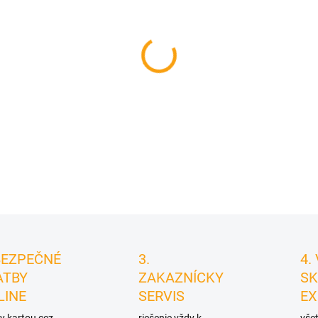
cena:
MÔŽEME DORUČIŤ DO:
11.8.2
−
+
DETAILNÉ INFORMÁCIE
BEZPEČNÉ
3.
4.
ATBY
ZAKAZNÍCKY
SK
LINE
SERVIS
EX