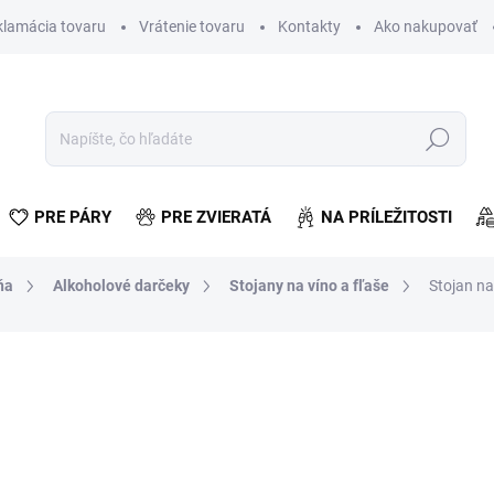
klamácia tovaru
Vrátenie tovaru
Kontakty
Ako nakupovať
Hľadať
PRE PÁRY
PRE ZVIERATÁ
NA PRÍLEŽITOSTI
ňa
Alkoholové darčeky
Stojany na víno a fľaše
Stojan na
otenia
€28,52
€23,19 bez DPH
Jednotková
SKLADOM