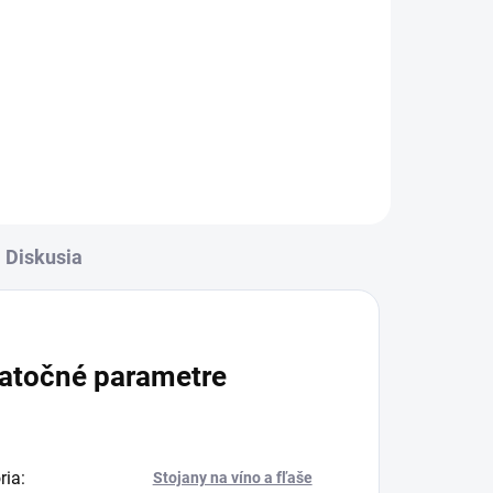
Diskusia
atočné parametre
ria
:
Stojany na víno a fľaše