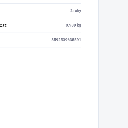
a
:
2 roky
osť
:
0.989 kg
8592539635591