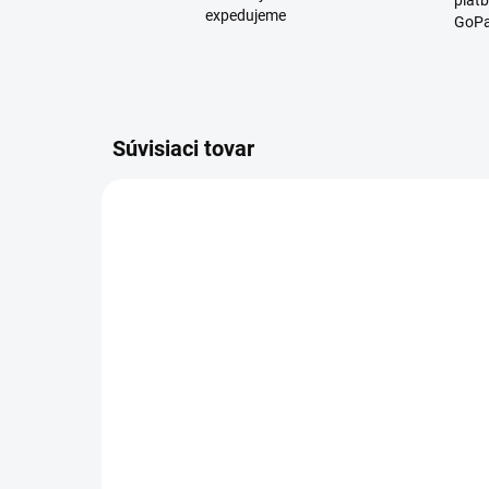
platb
expedujeme
GoPa
Súvisiaci tovar
D2382
SKLADOM
Obrí pohár na víno 750ml
Pn
hr
€6,66