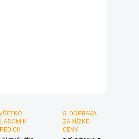
026
MOŽNOSTI
DORUČENIA
Pridať do košíka
STRÁŽIŤ
 VŠETKO
5. DOPRAVA
LADOM K
ZA NÍZKE
PEDÍCII
CENY