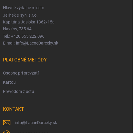
Hlavné výdajné miesto
Jelínek & syn, s.r.o.
Kapitána Jasioka 1362/15a
Havířov, 735 64
Tel.: +420 555 222 096
E-mail: info@LacneDarceky.sk
PLATOBNÉ METÓDY
Osobne pri prevzatí
Kartou
Prevodom z účtu
KONTAKT
info
@
LacneDarceky.sk