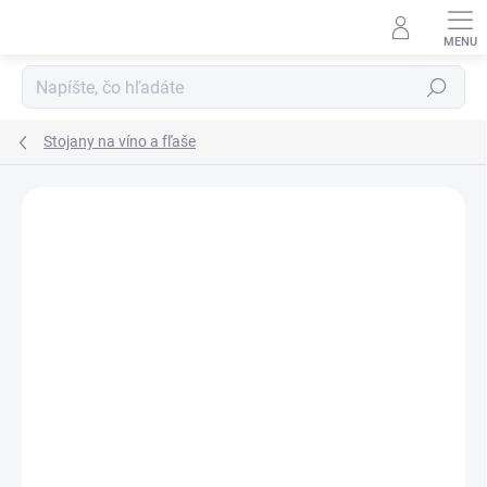
Prejsť
na
obsah
Hľadať
Stojany na víno a fľaše
Neohodnotené
Podrobnosti hodnotenia