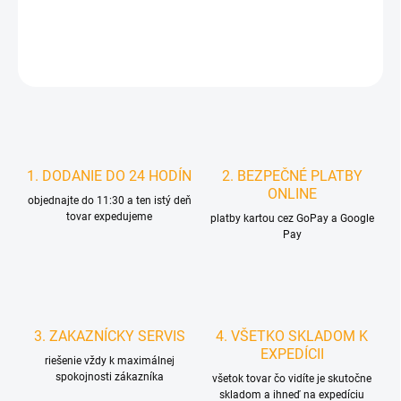
DETAILNÉ INFORMÁCIE
STRÁŽIŤ
1. DODANIE DO 24 HODÍN
2. BEZPEČNÉ PLATBY
ONLINE
objednajte do 11:30 a ten istý deň
tovar expedujeme
platby kartou cez GoPay a Google
Pay
3. ZAKAZNÍCKY SERVIS
4. VŠETKO SKLADOM K
EXPEDÍCII
riešenie vždy k maximálnej
spokojnosti zákazníka
všetok tovar čo vidíte je skutočne
skladom a ihneď na expedíciu