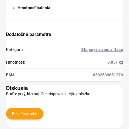
Hmotnosť balenia:
Dodatočné parametre
Kategória
:
Stojany na víno a fľaše
Hmotnosť
:
0.851 kg
EAN
:
8592539651270
Diskusia
Buďte prvý, kto napíše príspevok k tejto položke.
Pridať komentár