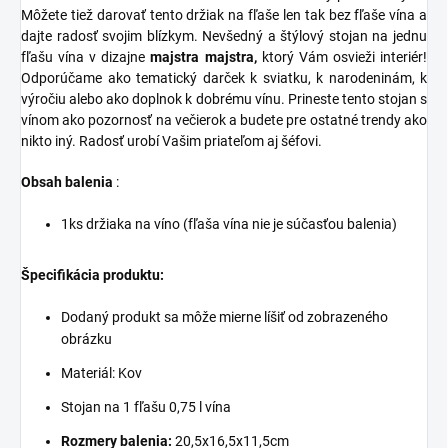
Môžete tiež darovať tento držiak na fľaše len tak bez fľaše vína a
dajte radosť svojim blízkym. Nevšedný a štýlový stojan na jednu
fľašu vína v dizajne
majstra majstra,
ktorý Vám osvieži interiér!
Odporúčame ako tematický darček k sviatku, k narodeninám, k
výročiu alebo ako doplnok k dobrému vínu. Prineste tento stojan s
vínom ako pozornosť na večierok a budete pre ostatné trendy ako
nikto iný. Radosť urobí Vašim priateľom aj šéfovi.
Obsah balenia
:
1ks držiaka na víno (fľaša vína nie je súčasťou balenia)
Špecifikácia produktu:
Dodaný produkt sa môže mierne líšiť od zobrazeného
obrázku
Materiál: Kov
Stojan na 1 fľašu 0,75 l vína
Rozmery balenia:
20,5x16,5x11,5cm