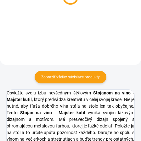
€12,01
balenie
Do košíka
€7,93
Do košíka
Zobraziť všetky súvisiace produkty
Osviežte svoju izbu nevšedným štýlovým
Stojanom na víno -
Majster kutil,
ktorý predvádza kreativitu v celej svojej kráse. Nie je
nutné, aby fľaša dobrého vína stála na stole len tak obyčajne.
Tento
Stojan na víno - Majster kutil
vyniká svojim lákavým
dizajnom a motívom.
Má presvedčivý dizajn spojený s
ohromujúcou metalovou farbou, ktorej je ťažké odolať.
Položte ju
na stôl a to určite upúta pozornosť každého.
Darujte ho spolu s
vínom na večierkoch a stretnutiach a buďte trendy pre ostatných.