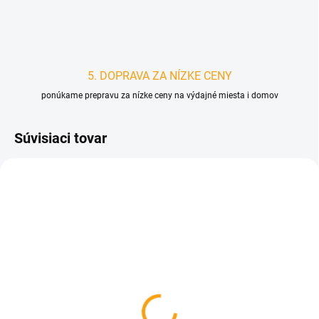
5. DOPRAVA ZA NÍZKE CENY
ponúkame prepravu za nízke ceny na výdajné miesta i domov
Súvisiaci tovar
D4200
D4888
SKLADOM
SKLADOM
Kozmetická kniha pre
Hodiny pre chemika
motoristov - darčekové