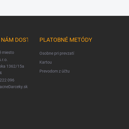
K NÁM DOSTANETE
PLATOBNÉ METÓDY
é miesto
Osobne pri prevzatí
.r.o.
Kartou
ioka 1362/15a
Prevodom z účtu
4
 222 096
LacneDarceky.sk