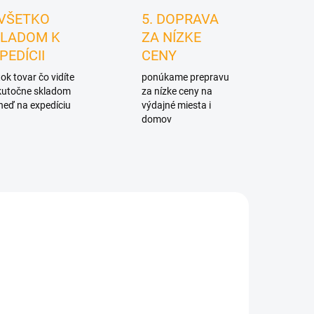
 VŠETKO
5. DOPRAVA
LADOM K
ZA NÍZKE
PEDÍCII
CENY
ok tovar čo vidíte
ponúkame prepravu
skutočne skladom
za nízke ceny na
neď na expedíciu
výdajné miesta i
domov
3241
D4399