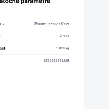
atočné parametre
ria
:
Stojany na víno a fľaše
a
:
2 roky
osť
:
1.029 kg
8592539651225