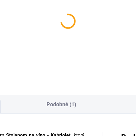
SKLADOM
SKL
diny pre chemika
Sprchový gél XXL 100
- ESO
2,01
€4,82
Do košíka
Do košíka
Podobné (1)
vým
Stojanom na víno - Kabriolet,
ktorý