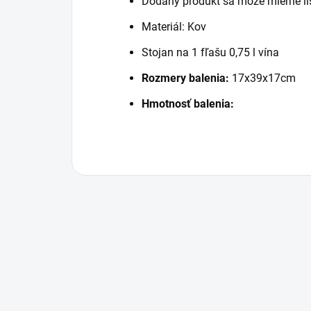
Dodaný produkt sa môže mierne lí
Materiál: Kov
Stojan na 1 fľašu 0,75 l vína
Rozmery balenia:
17x39x17cm
Hmotnosť balenia: