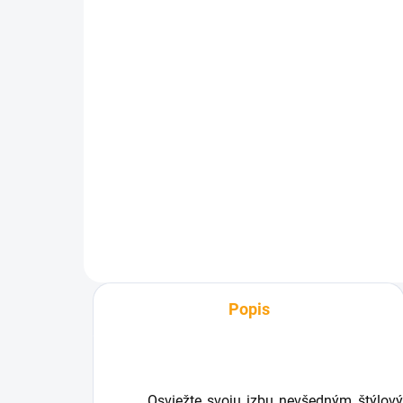
SKLADOM
Kozmetická kniha pre
Ho
motoristov - darčekové
€1
balenie
€7,93
Do košíka
Popis
Osviežte svoju izbu nevšedným štýlo