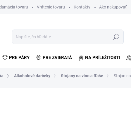
klamácia tovaru
Vrátenie tovaru
Kontakty
Ako nakupovať
Hľadať
PRE PÁRY
PRE ZVIERATÁ
NA PRÍLEŽITOSTI
ňa
Alkoholové darčeky
Stojany na víno a fľaše
Stojan na
otenia
€30,56
€24,85 bez DPH
Jednotková
SKLADOM