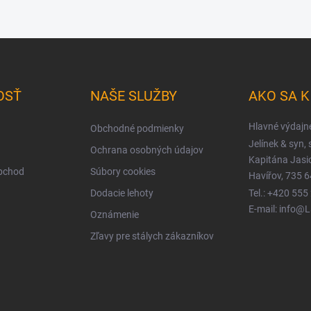
OSŤ
NAŠE SLUŽBY
AKO SA 
Hlavné výdajn
Obchodné podmienky
Jelínek & syn, s
Ochrana osobných údajov
Kapitána Jas
obchod
Súbory cookies
Havířov, 735 6
Dodacie lehoty
Tel.: +420 555
E-mail: info@
Oznámenie
Zľavy pre stálych zákazníkov