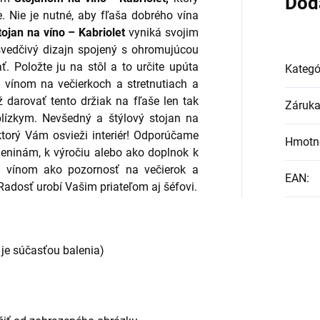
Dod
se. Nie je nutné, aby fľaša dobrého vína
tojan na víno – Kabriolet
vyniká svojim
vedčivý dizajn spojený s ohromujúcou
ť.
Položte ju na stôl a to určite upúta
Kategó
 vínom na večierkoch a stretnutiach a
ž darovať tento držiak na fľaše len tak
Záruk
blízkym. Nevšedný a štýlový stojan na
torý Vám osvieži interiér! Odporúčame
Hmotn
deninám, k výročiu alebo ako doplnok k
 s vínom ako pozornosť na večierok a
EAN
:
 Radosť urobí Vašim priateľom aj šéfovi.
 je súčasťou balenia)