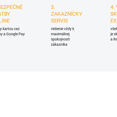
BEZPEČNÉ
3.
4.
ATBY
ZAKAZNÍCKY
SK
LINE
SERVIS
EX
y kartou cez
riešenie vždy k
všet
y a Google Pay
maximálnej
je 
spokojnosti
a ih
zákazníka
D4888
D