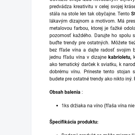
predvádza kreativitu v celej svojej krá
stála na stole len tak obyčajne.
Tento
S
lákavým dizajnom a motívom.
Má pres
metalovou farbou, ktorej je ťažké odola
pozornosť každého.
Darujte ho spolu s
buďte trendy pre ostatných.
Môžete tie
bez fľaše vína a dajte radosť svojim 
jednu fľašu vína v dizajne
kabrioletu,
k
ako tematický darček k sviatku, k naro
dobrému vínu. Prineste tento stojan
budete pre ostatné trendy ako nikto iný.
Obsah balenia
:
1ks držiaka na víno (fľaša vína nie
Špecifikácia produktu: