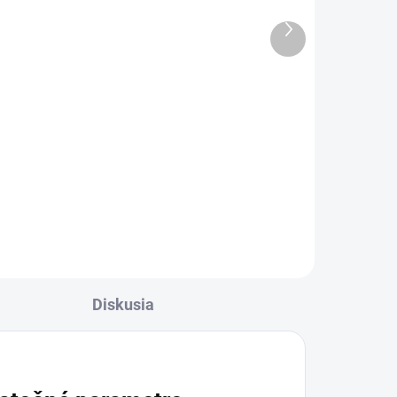
Ďalší
ADOM
SKLADOM
produkt
0ml
Falošná pracka
bezpečnostného pásu
STOP ALARM 2ks
€1,80
Do košíka
Diskusia