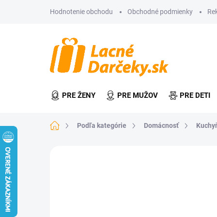
Prejsť
Hodnotenie obchodu
Obchodné podmienky
Re
na
obsah
PRE ŽENY
PRE MUŽOV
PRE DETI
Domov
Podľa kategórie
Domácnosť
Kuchy
Neohodnotené
Podrobnosti hodn