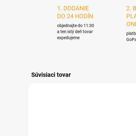
1. DODANIE
2. 
DO 24 HODÍN
PL
ON
objednajte do 11:30
a ten istý deň tovar
platb
expedujeme
GoPa
Súvisiaci tovar
D4200