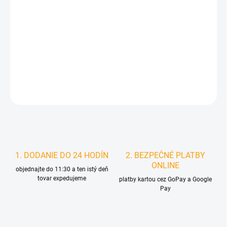
MOŽNOSTI
DORUČENIA
−
+
Pridať do košíka
DETAILNÉ INFORMÁCIE
STRÁŽIŤ
1. DODANIE DO 24 HODÍN
2. BEZPEČNÉ PLATBY
ONLINE
objednajte do 11:30 a ten istý deň
tovar expedujeme
platby kartou cez GoPay a Google
Pay