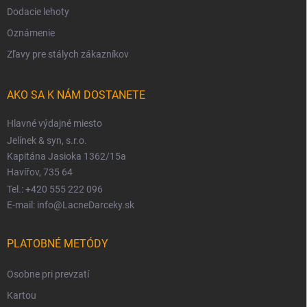
Dodacie lehoty
Oznámenie
Zľavy pre stálych zákazníkov
AKO SA K NÁM DOSTANETE
Hlavné výdajné miesto
Jelínek & syn, s.r.o.
Kapitána Jasioka 1362/15a
Havířov, 735 64
Tel.: +420 555 222 096
E-mail: info@LacneDarceky.sk
PLATOBNÉ METÓDY
Osobne pri prevzatí
Kartou