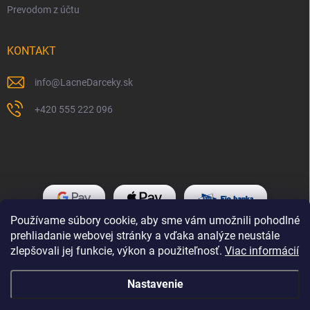
Prevodom z účtu
KONTAKT
info
@
LacneDarceky.sk
+420 555 222 096
Používame súbory cookie, aby sme vám umožnili pohodlné
prehliadanie webovej stránky a vďaka analýze neustále
zlepšovali jej funkcie, výkon a použiteľnosť.
Viac informácií
Nastavenie