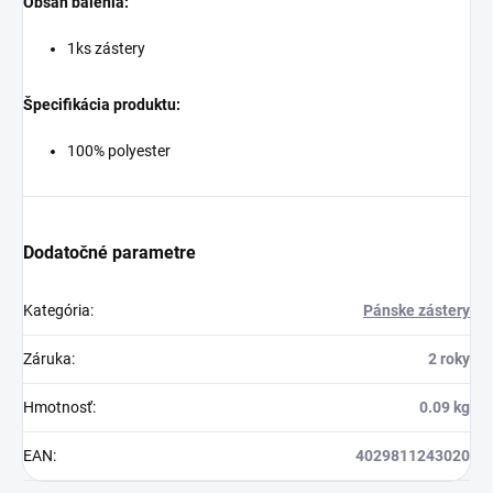
Obsah balenia:
1ks zástery
Špecifikácia produktu:
100% polyester
Dodatočné parametre
Kategória
:
Pánske zástery
Záruka
:
2 roky
Hmotnosť
:
0.09 kg
EAN
:
4029811243020