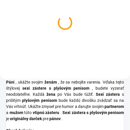
SKLADOM
Oblečenie na penis
€3,88
od
Detail
Páni
, ukážte svojim
ženám
, že sa nebojíte varenia. Vďaka tejto
štýlovej
sexi zástere s plyšovým penisom
, budete vyzerať
neodolateľne. Každá
žena
po Vás bude túžiť.
Sexi zástera
s
prišitým
plyšovým penisom
bude každú divošku zvádzať sa na
Vás vrhnúť. Ukážte zmysel pre humor a darujte svojim
partnerom
a
mužom
túto
vtipnú zásteru
.
Sexi zástera s plyšovým penisom
je
originálny darček
pre
pánov
.