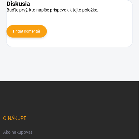
Diskusia
Buďte prvý, kto napíše príspevok k tejto položke.
Pridať komentár
Z
á
p
ä
t
i
O NÁKUPE
e
Ako nakupovať