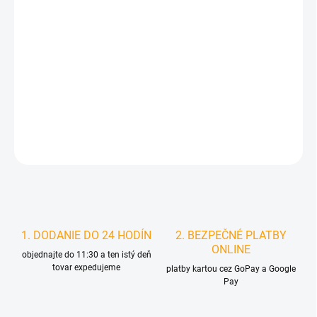
MÔŽEME DORUČIŤ DO:
ZVOĽTE VARIANT
MOŽNOSTI DORUČENIA
−
+
Pridať do košíka
DETAILNÉ INFORMÁCIE
STRÁŽIŤ
1. DODANIE DO 24 HODÍN
2. BEZPEČNÉ PLATBY
ONLINE
objednajte do 11:30 a ten istý deň
tovar expedujeme
platby kartou cez GoPay a Google
Pay