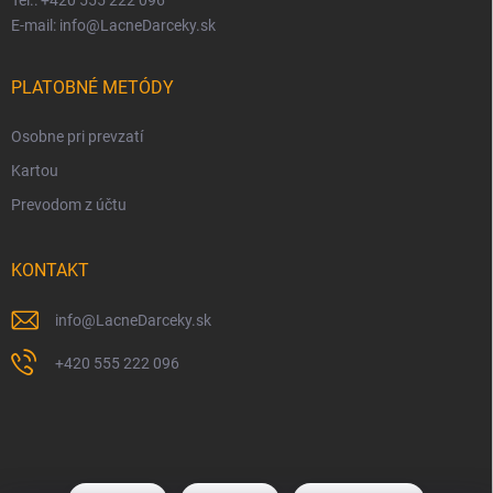
E-mail: info@LacneDarceky.sk
PLATOBNÉ METÓDY
Osobne pri prevzatí
Kartou
Prevodom z účtu
KONTAKT
info
@
LacneDarceky.sk
+420 555 222 096