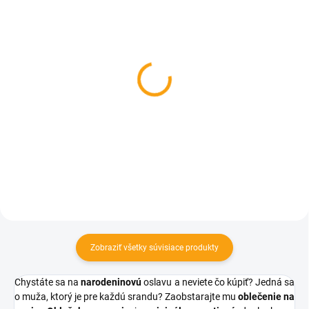
SKLADOM
SKLADOM
Dosková hra - Sex
Erotická kartová hra -
Sex Sex Sex
€11,06
€6,35
Do košíka
Do košíka
Zobraziť všetky súvisiace produkty
Chystáte sa na
narodeninovú
oslavu a neviete čo kúpiť? Jedná sa
o muža, ktorý je pre každú srandu? Zaobstarajte mu
oblečenie na