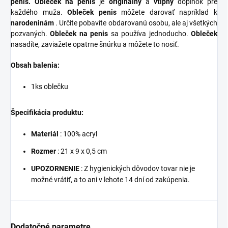
penis.
Obleček na penis
je
originálny
a
vtipný
doplnok pre
každého muža.
Obleček penis
môžete darovať napríklad k
narodeninám
. Určite pobavíte obdarovanú osobu, ale aj všetkých
pozvaných.
Obleček na penis
sa používa jednoducho.
Obleček
nasadíte, zaviažete opatrne šnúrku a môžete to nosiť.
Obsah balenia:
1ks oblečku
Špecifikácia produktu:
Materiál
: 100% acryl
Rozmer
: 21 x 9 x 0,5 cm
UPOZORNENIE
: Z hygienických dôvodov tovar nie je
možné vrátiť, a to ani v lehote 14 dní od zakúpenia.
Dodatočné parametre