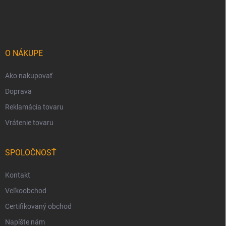
á
p
ä
t
i
O NÁKUPE
e
Ako nakupovať
Doprava
Reklamácia tovaru
Vrátenie tovaru
SPOLOČNOSŤ
Kontakt
Veľkoobchod
Certifikovaný obchod
Napíšte nám