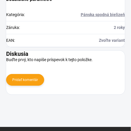
Kategória
:
Pánska spodná bielizeň
Záruka
:
2 roky
EAN
:
Zvoľte variant
Diskusia
Buďte prvý, kto napíše príspevok k tejto položke.
Pridať komentár
Z