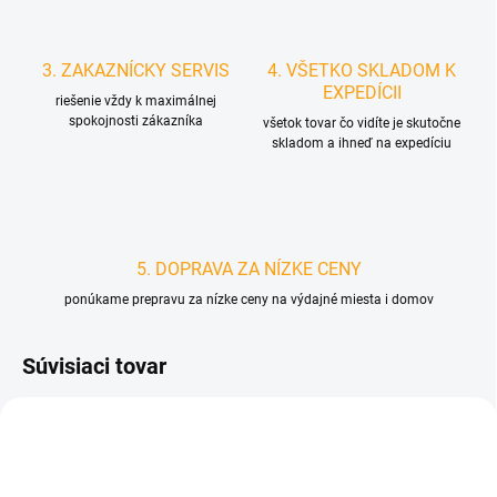
3. ZAKAZNÍCKY SERVIS
4. VŠETKO SKLADOM K
EXPEDÍCII
riešenie vždy k maximálnej
spokojnosti zákazníka
všetok tovar čo vidíte je skutočne
skladom a ihneď na expedíciu
5. DOPRAVA ZA NÍZKE CENY
ponúkame prepravu za nízke ceny na výdajné miesta i domov
Súvisiaci tovar
D3919
D4182