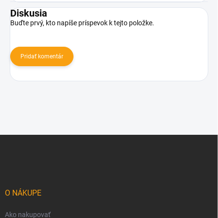
Diskusia
Buďte prvý, kto napíše príspevok k tejto položke.
Pridať komentár
Z
á
p
ä
t
i
O NÁKUPE
e
Ako nakupovať