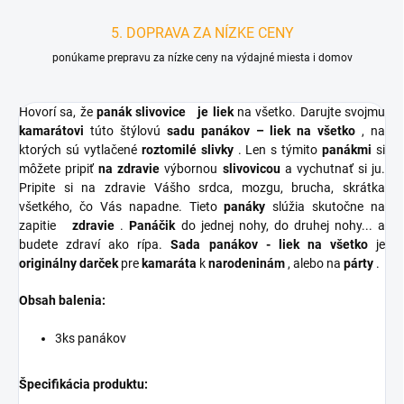
5. DOPRAVA ZA NÍZKE CENY
ponúkame prepravu za nízke ceny na výdajné miesta i domov
Hovorí sa, že
panák slivovice
je liek
na všetko. Darujte svojmu
kamarátovi
túto štýlovú
sadu panákov – liek na všetko
, na
ktorých sú vytlačené
roztomilé slivky
. Len s týmito
panákmi
si
môžete pripiť
na zdravie
výbornou
slivovicou
a vychutnať si ju.
Pripite si na zdravie Vášho srdca, mozgu, brucha, skrátka
všetkého, čo Vás napadne. Tieto
panáky
slúžia skutočne na
zapitie
zdravie
.
Panáčik
do jednej nohy, do druhej nohy... a
budete zdraví ako rípa.
Sada panákov - liek na všetko
je
originálny darček
pre
kamaráta
k
narodeninám
, alebo na
párty
.
Obsah balenia:
3ks panákov
Špecifikácia produktu: