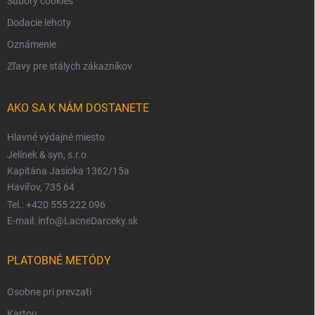
Súbory cookies
Dodacie lehoty
Oznámenie
Zľavy pre stálych zákazníkov
AKO SA K NÁM DOSTANETE
Hlavné výdajné miesto
Jelínek & syn, s.r.o.
Kapitána Jasioka 1362/15a
Havířov, 735 64
Tel.: +420 555 222 096
E-mail: info@LacneDarceky.sk
PLATOBNÉ METÓDY
Osobne pri prevzatí
Kartou