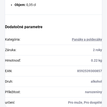
Objem:
0,35 cl
Dodatočné parametre
Kategória
:
Panáky a poldecáky
Záruka
:
2 roky
Hmotnosť
:
0.22 kg
EAN
:
8592539300857
Druh
:
alkohol
Příležitost
:
narozeniny
určení
:
Pro muže, Pro dospělé