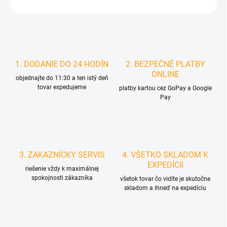
STRÁŽIŤ
1. DODANIE DO 24 HODÍN
2. BEZPEČNÉ PLATBY
ONLINE
objednajte do 11:30 a ten istý deň
tovar expedujeme
platby kartou cez GoPay a Google
Pay
3. ZAKAZNÍCKY SERVIS
4. VŠETKO SKLADOM K
EXPEDÍCII
riešenie vždy k maximálnej
spokojnosti zákazníka
všetok tovar čo vidíte je skutočne
skladom a ihneď na expedíciu