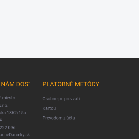
K NÁM DOSTANETE
PLATOBNÉ METÓDY
é miesto
Osobne pri prevzatí
.r.o.
Kartou
ioka 1362/15a
Prevodom z účtu
4
 222 096
LacneDarceky.sk