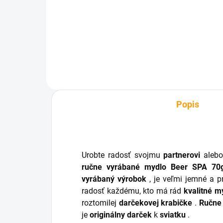
€4,66
€2
Do košíka
Popis
Urobte radosť svojmu
partnerovi
aleb
ručne vyrábané mydlo Beer SPA 70g 
vyrábaný výrobok
, je veľmi jemné a p
radosť každému, kto má rád
kvalitné m
roztomilej
darčekovej krabičke
.
Ručne
je
originálny darček
k
sviatku
.