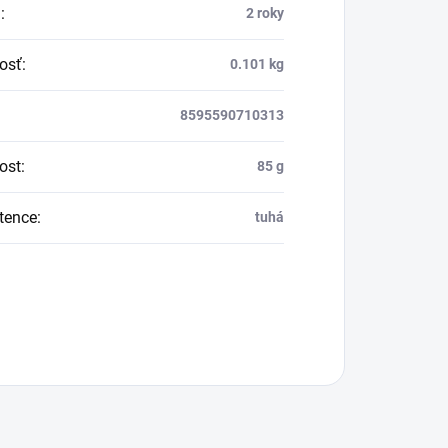
a
:
2 roky
osť
:
0.101 kg
8595590710313
ost
:
85 g
tence
:
tuhá