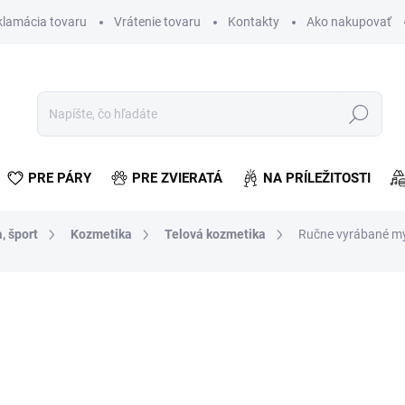
klamácia tovaru
Vrátenie tovaru
Kontakty
Ako nakupovať
Hľadať
PRE PÁRY
PRE ZVIERATÁ
NA PRÍLEŽITOSTI
, šport
Kozmetika
Telová kozmetika
Ručne vyrábané myd
otenia
€4,13
€3,36 bez DPH
Jednotková
SKLADOM