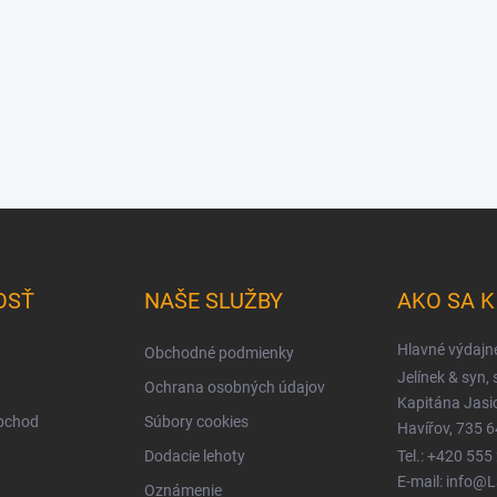
OSŤ
NAŠE SLUŽBY
AKO SA 
Hlavné výdajn
Obchodné podmienky
Jelínek & syn, s
Ochrana osobných údajov
Kapitána Jas
obchod
Súbory cookies
Havířov, 735 6
Dodacie lehoty
Tel.: +420 555
E-mail: info@
Oznámenie