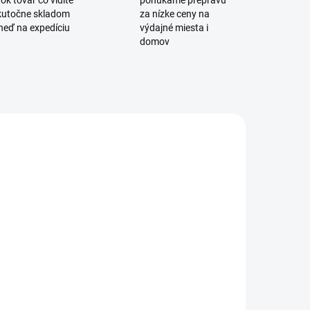
ok tovar čo vidíte
ponúkame prepravu
skutočne skladom
za nízke ceny na
neď na expedíciu
výdajné miesta i
domov