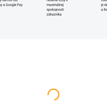
y kartou cez
riešenie vždy k
všet
y a Google Pay
maximálnej
je 
spokojnosti
a ih
zákazníka
D2945
SKLADOM
ný kúpeľ Pivrnec -
rchový gél 250ml