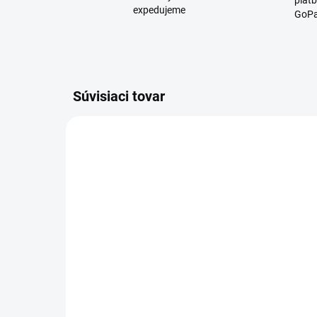
platb
expedujeme
GoPa
Súvisiaci tovar
D2935
SKLADOM
Pivný kúpeľ Pivrnec -
Piv
pena 500ml - svetlá
sp