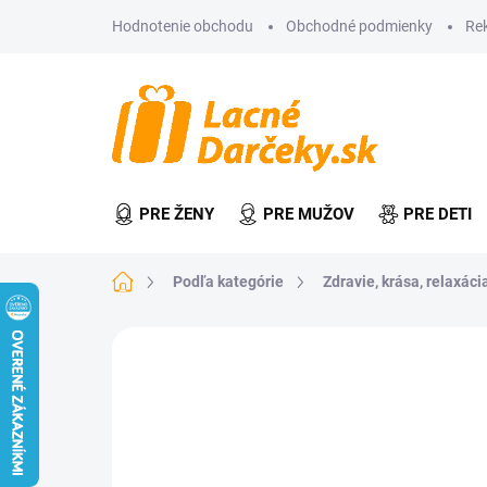
Prejsť
Hodnotenie obchodu
Obchodné podmienky
Re
na
obsah
PRE ŽENY
PRE MUŽOV
PRE DETI
Domov
Podľa kategórie
Zdravie, krása, relaxácia
Neohodnotené
Podrobnosti hodn