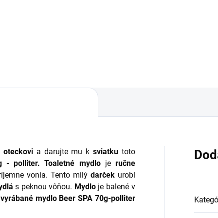
,33
Do košíka
o
oteckovi
a darujte mu k
sviatku
toto
Dod
- polliter.
Toaletné mydlo
je
ručne
ríjemne vonia. Tento milý
darček
urobí
ydlá
s peknou vôňou.
Mydlo
je balené v
 vyrábané mydlo
Beer SPA 70g-polliter
Kategó