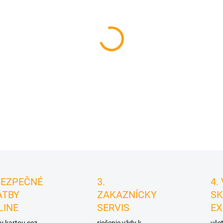
cena:
MÔŽEME DORUČIŤ DO:
11.8.2
−
+
DETAILNÉ INFORMÁCIE
BEZPEČNÉ
3.
4.
ATBY
ZAKAZNÍCKY
SK
LINE
SERVIS
EX