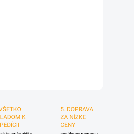
026
MOŽNOSTI
DORUČENIA
Pridať do košíka
STRÁŽIŤ
 VŠETKO
5. DOPRAVA
LADOM K
ZA NÍZKE
PEDÍCII
CENY