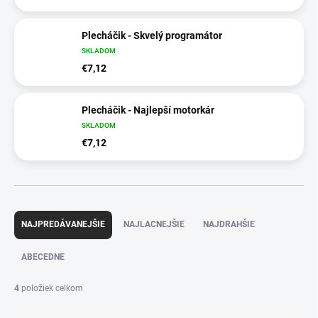
Plecháčik - Skvelý programátor
SKLADOM
€7,12
Plecháčik - Najlepší motorkár
SKLADOM
€7,12
R
a
NAJPREDÁVANEJŠIE
NAJLACNEJŠIE
NAJDRAHŠIE
d
e
ABECEDNE
n
i
4
položiek celkom
e
p