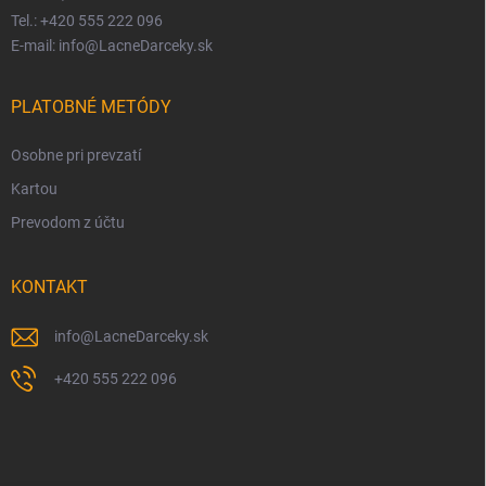
Tel.: +420 555 222 096
E-mail: info@LacneDarceky.sk
PLATOBNÉ METÓDY
Osobne pri prevzatí
Kartou
Prevodom z účtu
KONTAKT
info
@
LacneDarceky.sk
+420 555 222 096