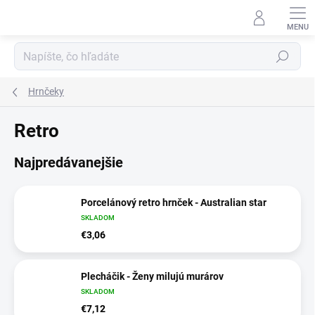
Prejsť
na
obsah
Hľadať
Hrnčeky
Retro
Najpredávanejšie
Porcelánový retro hrnček - Australian star
SKLADOM
€3,06
Plecháčik - Ženy milujú murárov
SKLADOM
€7,12