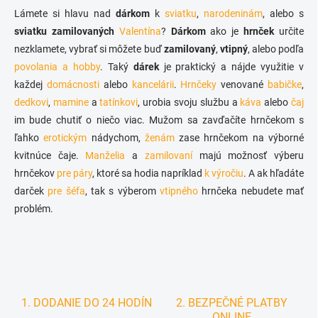
l
Lámete si hlavu nad
dárkom
k
sviatku
,
narodeninám
, alebo s
á
sviatku zamilovaných
Valentína
?
Dárkom
ako je
hrnček
určite
d
nezklamete, vybrať si môžete buď
a
zamilovaný
,
vtipný
, alebo podľa
c
povolania a hobby
. Taký
dárek
je praktický a nájde využitie v
i
každej
domácnosti
alebo
kancelárii
.
Hrnčeky
venované
babičke
,
e
dedkovi
,
mamine
a
tatínkovi
, urobia svoju službu a
káva
alebo
čaj
p
r
im bude chutiť o niečo viac. Mužom sa zavďačíte hrnčekom s
v
ľahko
erotickým
nádychom,
ženám
zase hrnčekom na výborné
k
kvitnúce čaje.
Manželia
a
zamilovaní
majú možnosť výberu
y
v
hrnčekov
pre páry
, ktoré sa hodia napríklad
k výročiu
. A ak hľadáte
ý
darček
pre šéfa
, tak s výberom
vtipného
hrnčeka nebudete mať
p
problém.
i
s
u
1. DODANIE DO 24 HODÍN
2. BEZPEČNÉ PLATBY
ONLINE