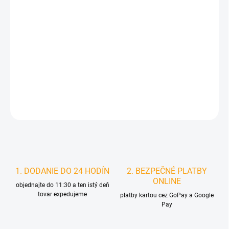
DORUČIŤ DO:
11.8.2026
MOŽNOSTI
DORUČENIA
−
+
Pridať do košíka
DETAILNÉ INFORMÁCIE
STRÁŽIŤ
1. DODANIE DO 24 HODÍN
2. BEZPEČNÉ PLATBY
ONLINE
objednajte do 11:30 a ten istý deň
tovar expedujeme
platby kartou cez GoPay a Google
Pay