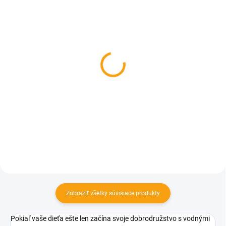
SKLADOM
SKLADOM
Detská kúpacia čiapka -
Nafukovacia podložka
ochranný šilt
pre kojencov morský
svet
€0,94
€2
Detail
Do košíka
Zobraziť všetky súvisiace produkty
Pokiaľ vaše dieťa ešte len začína svoje dobrodružstvo s vodnými