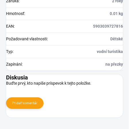
Záruka
:
2 roky
Hmotnosť
:
0.01 kg
EAN
:
5903039727816
Požadované vlastnosti
:
Dětské
Typ
:
vodní turistika
Zapínání
:
na přezky
Diskusia
Buďte prvý, kto napíše príspevok k tejto položke.
Pridať komentár