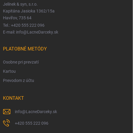
Jelínek & syn, s.r.o.
Kapitána Jasioka 1362/15a
Havířov, 735 64
Tel.: +420 555 222 096
E-mail: info@LacneDarceky.sk
PLATOBNÉ METÓDY
Osobne pri prevzatí
Kartou
Prevodom z účtu
KONTAKT
info
@
LacneDarceky.sk
+420 555 222 096