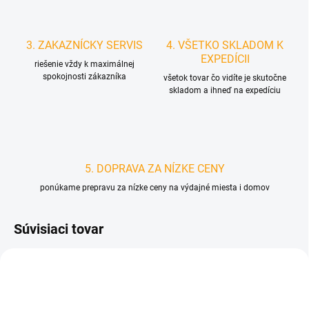
3. ZAKAZNÍCKY SERVIS
4. VŠETKO SKLADOM K
EXPEDÍCII
riešenie vždy k maximálnej
spokojnosti zákazníka
všetok tovar čo vidíte je skutočne
skladom a ihneď na expedíciu
5. DOPRAVA ZA NÍZKE CENY
ponúkame prepravu za nízke ceny na výdajné miesta i domov
Súvisiaci tovar
D3564/RUZ
D4899