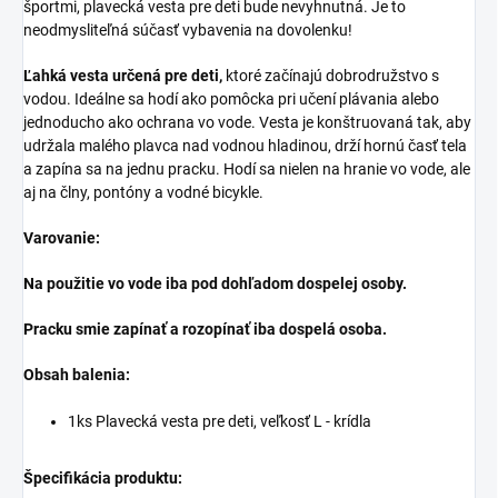
športmi, plavecká vesta pre deti bude nevyhnutná. Je to
neodmysliteľná súčasť vybavenia na dovolenku!
Ľahká vesta určená pre deti,
ktoré začínajú dobrodružstvo s
vodou. Ideálne sa hodí ako pomôcka pri učení plávania alebo
jednoducho ako ochrana vo vode. Vesta je konštruovaná tak, aby
udržala malého plavca nad vodnou hladinou, drží hornú časť tela
a zapína sa na jednu pracku. Hodí sa nielen na hranie vo vode, ale
aj na člny, pontóny a vodné bicykle.
Varovanie:
Na použitie vo vode iba pod dohľadom dospelej osoby.
Pracku smie zapínať a rozopínať iba dospelá osoba.
Obsah balenia:
1ks Plavecká vesta pre deti, veľkosť L - krídla
Špecifikácia produktu: