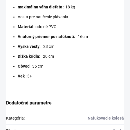
maximálna váha dieťaťa
:
18 kg
Vesta pre naučenie plávania
Materiál:
odolné PVC
Vnútorný priemer po nafúknutí:
16cm
Výška vesty:
23 cm
Dĺžka krídla:
20 cm
Obvod
: 35 cm
Vek
: 3+
Dodatočné parametre
Kategória
:
Nafukovacie kolesá