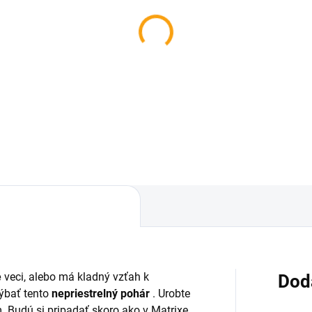
é
veci, alebo má kladný vzťah k
Dod
ýbať tento
nepriestrelný pohár
. Urobte
Budú si pripadať skoro ako v Matrixe,