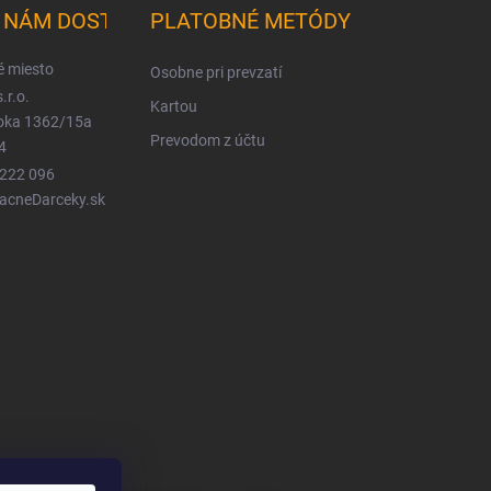
K NÁM DOSTANETE
PLATOBNÉ METÓDY
é miesto
Osobne pri prevzatí
.r.o.
Kartou
ioka 1362/15a
Prevodom z účtu
4
 222 096
LacneDarceky.sk