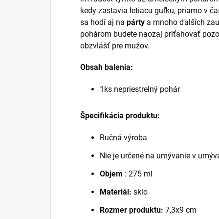
kedy zastavia letiacu guľku, priamo v ča
sa hodí aj na
párty
a mnoho ďalších zauj
pohárom budete naozaj priťahovať pozo
obzvlášť pre mužov.
Obsah balenia:
1ks nepriestrelný pohár
Špecifikácia produktu:
Ručná výroba
Nie je určené na umývanie v umýv
Objem
: 275 ml
Materiál:
sklo
Rozmer produktu:
7,3x9 cm