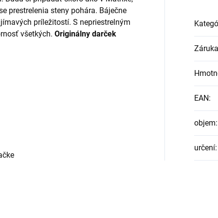
se prestrelenia steny pohára. Báječne
ímavých príležitostí. S nepriestrelným
Kategó
rnosť všetkých.
Originálny darček
Záruk
Hmotn
EAN
:
objem
:
určení
:
ačke