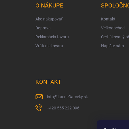
ä
O NÁKUPE
SPOLOČN
t
i
Ako nakupovať
Kontakt
e
Doprava
Veľkoobchod
Reklamácia tovaru
Certifikovaný 
Vrátenie tovaru
Napíšte nám
KONTAKT
info
@
LacneDarceky.sk
+420 555 222 096