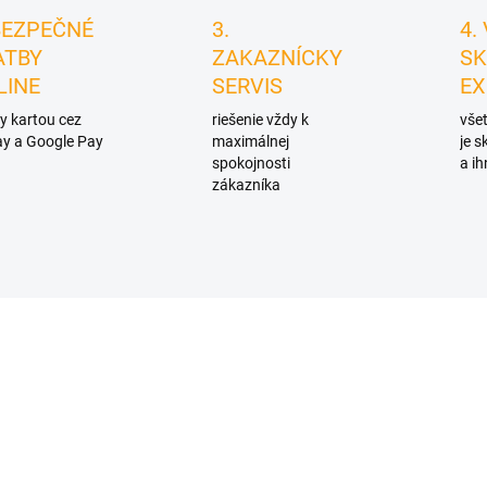
BEZPEČNÉ
3.
4.
ATBY
ZAKAZNÍCKY
SK
LINE
SERVIS
EX
y kartou cez
riešenie vždy k
všet
y a Google Pay
maximálnej
je 
spokojnosti
a ih
zákazníka