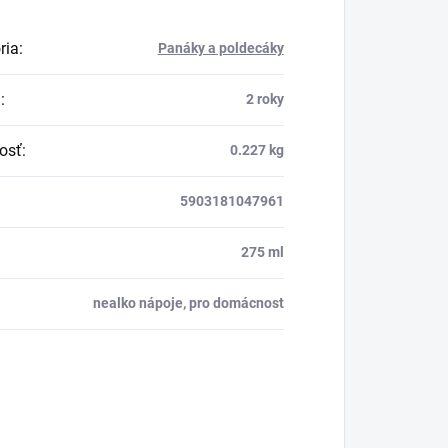
ria
:
Panáky a poldecáky
a
:
2 roky
osť
:
0.227 kg
5903181047961
275 ml
nealko nápoje, pro domácnost