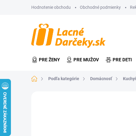
Prejsť
Hodnotenie obchodu
Obchodné podmienky
Re
na
obsah
PRE ŽENY
PRE MUŽOV
PRE DETI
Domov
Podľa kategórie
Domácnosť
Kuchy
Neohodnotené
Podrobnosti hodn