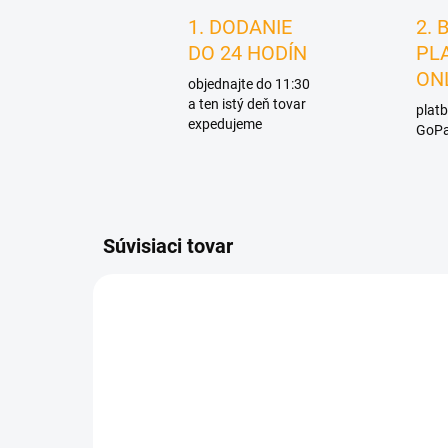
1. DODANIE
2. 
DO 24 HODÍN
PL
ON
objednajte do 11:30
a ten istý deň tovar
platb
expedujeme
GoPa
Súvisiaci tovar
D0029