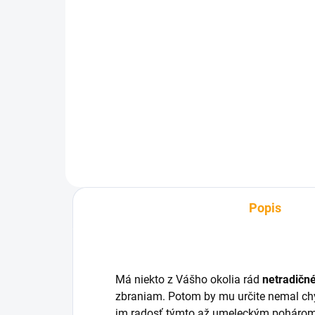
SKLADOM
Ľadové náboje AK 47
€5,12
Do košíka
Popis
Má niekto z Vášho okolia rád
netradičn
zbraniam. Potom by mu určite nemal ch
im radosť týmto až umeleckým pohárom. 