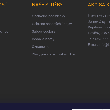
OSŤ
NAŠE SLUŽBY
AKO SA 
Hlavné výdajn
Obchodné podmienky
Jelínek & syn, s
Ochrana osobných údajov
Kapitána Jas
obchod
Súbory cookies
Havířov, 735 6
Dodacie lehoty
Tel.: +420 555
E-mail: info@
Oznámenie
Zľavy pre stálych zákazníkov