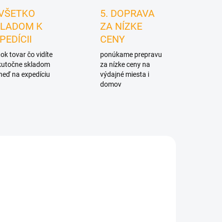
 VŠETKO
5. DOPRAVA
LADOM K
ZA NÍZKE
PEDÍCII
CENY
ok tovar čo vidíte
ponúkame prepravu
skutočne skladom
za nízke ceny na
neď na expedíciu
výdajné miesta i
domov