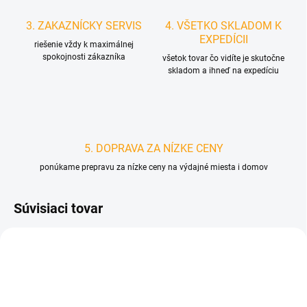
3. ZAKAZNÍCKY SERVIS
4. VŠETKO SKLADOM K
EXPEDÍCII
riešenie vždy k maximálnej
spokojnosti zákazníka
všetok tovar čo vidíte je skutočne
skladom a ihneď na expedíciu
5. DOPRAVA ZA NÍZKE CENY
ponúkame prepravu za nízke ceny na výdajné miesta i domov
Súvisiaci tovar
D3903/CER2
D4874