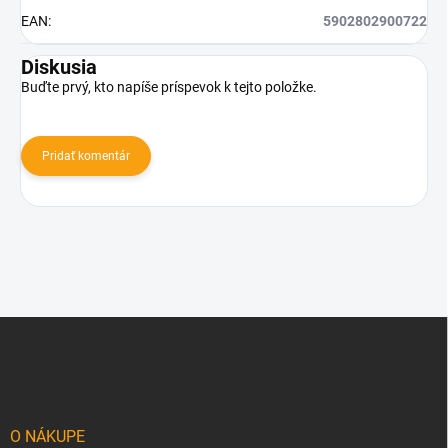
EAN
:
5902802900722
Diskusia
Buďte prvý, kto napíše príspevok k tejto položke.
Pridať komentár
Z
á
p
ä
t
i
O NÁKUPE