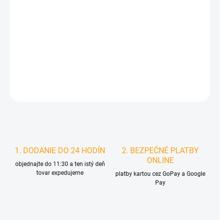
MOŽNOSTI
DORUČENIA
−
+
Pridať do košíka
DETAILNÉ INFORMÁCIE
STRÁŽIŤ
1. DODANIE DO 24 HODÍN
2. BEZPEČNÉ PLATBY
ONLINE
objednajte do 11:30 a ten istý deň
tovar expedujeme
platby kartou cez GoPay a Google
Pay