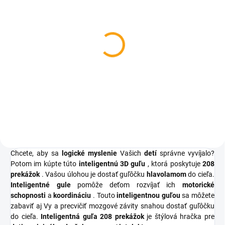
SKLADOM
SKLADOM
Digitálna hra Brick Game
Drevené domino farebné
Tetris
360 ks
€1,88
€9,64
Detail
Do košíka
Chcete, aby sa
logické myslenie
Vašich
detí
správne vyvíjalo?
Potom im kúpte túto
inteligentnú 3D guľu
, ktorá poskytuje
208
prekážok
. Vašou úlohou je dostať guľôčku
hlavolamom
do cieľa.
Inteligentné gule
pomôže deťom rozvíjať ich
motorické
schopnosti
a
koordináciu
. Touto
inteligentnou guľou
sa môžete
zabaviť aj Vy a precvičiť mozgové závity snahou dostať guľôčku
do cieľa.
Inteligentná guľa 208 prekážok
je štýlová hračka pre