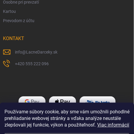
Osobne pri prevzatí
Kartou
Prevodom z účtu
KONTAKT
info
@
LacneDarceky.sk
+420 555 222 096
Používame súbory cookie, aby sme vám umožnili pohodlné
prehliadanie webovej stránky a vďaka analýze neustále
zlepšovali jej funkcie, výkon a použiteľnosť.
Viac informácií