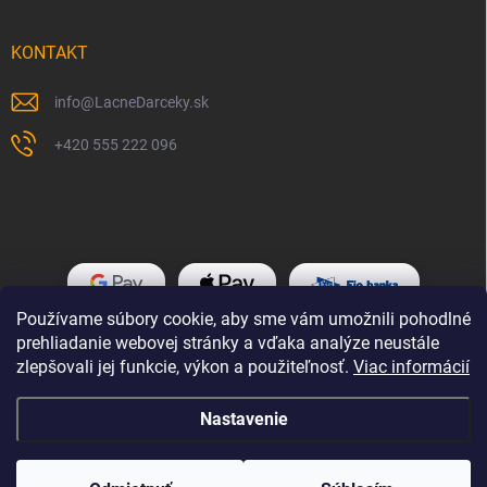
KONTAKT
info
@
LacneDarceky.sk
+420 555 222 096
Používame súbory cookie, aby sme vám umožnili pohodlné
prehliadanie webovej stránky a vďaka analýze neustále
zlepšovali jej funkcie, výkon a použiteľnosť.
Viac informácií
Nastavenie
Copyright 2026
LacneDarceky.sk
. Všetky práva vyhradené.