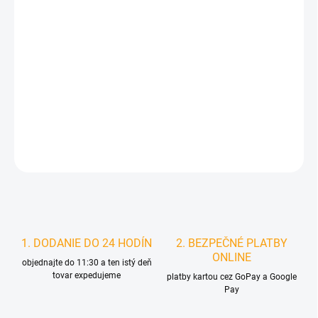
DORUČIŤ DO:
12.8.2026
MOŽNOSTI
DORUČENIA
−
+
Pridať do košíka
DETAILNÉ INFORMÁCIE
STRÁŽIŤ
1. DODANIE DO 24 HODÍN
2. BEZPEČNÉ PLATBY
ONLINE
objednajte do 11:30 a ten istý deň
tovar expedujeme
platby kartou cez GoPay a Google
Pay