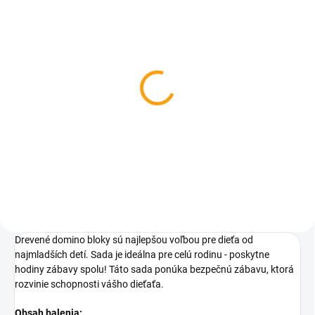
SKLADOM
Škrabka na chrbát -
drevená
€1,96
Do košíka
Drevené domino bloky sú najlepšou voľbou pre dieťa od
najmladších detí. Sada je ideálna pre celú rodinu - poskytne
hodiny zábavy spolu! Táto sada ponúka bezpečnú zábavu, ktorá
rozvinie schopnosti vášho dieťaťa.
Obsah balenia: