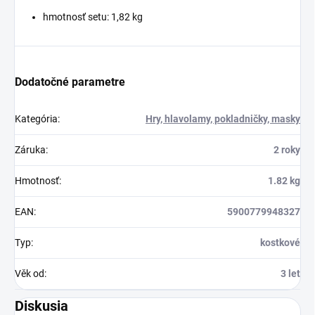
hmotnosť setu: 1,82 kg
Dodatočné parametre
Kategória
:
Hry, hlavolamy, pokladničky, masky
Záruka
:
2 roky
Hmotnosť
:
1.82 kg
EAN
:
5900779948327
Typ
:
kostkové
Věk od
:
3 let
Diskusia