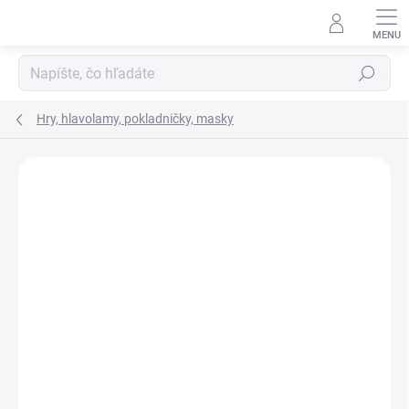
Prejsť
na
obsah
Hľadať
Hry, hlavolamy, pokladničky, masky
Neohodnotené
Podrobnosti hodnotenia
ZNAČKA:
KRUZZEL