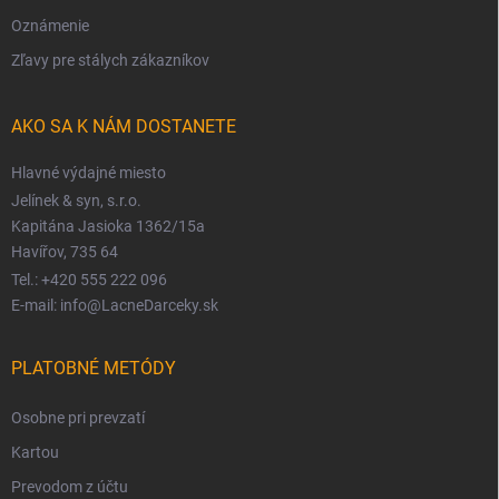
Oznámenie
Zľavy pre stálych zákazníkov
AKO SA K NÁM DOSTANETE
Hlavné výdajné miesto
Jelínek & syn, s.r.o.
Kapitána Jasioka 1362/15a
Havířov, 735 64
Tel.: +420 555 222 096
E-mail: info@LacneDarceky.sk
PLATOBNÉ METÓDY
Osobne pri prevzatí
Kartou
Prevodom z účtu