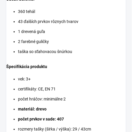
360 tehál
43 ďalších prvkov rôznych tvarov
1 drevená guľa
2 farebné guličky
taška so sťahovacou šnúrkou
Špecifikácia produktu
vek: 3+
certifikáty: CE, EN 71
počet hráčov: minimálne 2
materiál: drevo
počet prvkov v sade: 407
rozmery tašky (šírka / výška): 29 / 43cm