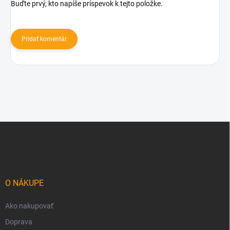
Buďte prvý, kto napíše príspevok k tejto položke.
Pridať komentár
Z
á
p
ä
t
i
O NÁKUPE
e
Ako nakupovať
Doprava