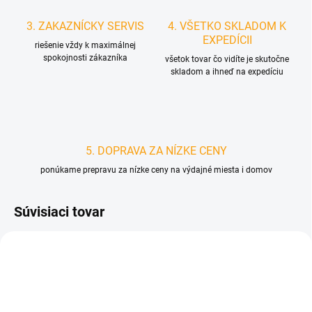
3. ZAKAZNÍCKY SERVIS
4. VŠETKO SKLADOM K
EXPEDÍCII
riešenie vždy k maximálnej
spokojnosti zákazníka
všetok tovar čo vidíte je skutočne
skladom a ihneď na expedíciu
5. DOPRAVA ZA NÍZKE CENY
ponúkame prepravu za nízke ceny na výdajné miesta i domov
Súvisiaci tovar
D4197
D4049