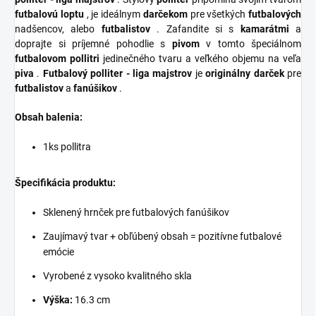
futbalovú loptu
, je ideálnym
darčekom
pre všetkých
futbalových
nadšencov, alebo
futbalistov
. Zafandite si s
kamarátmi
a
doprajte si príjemné pohodlie s
pivom
v tomto špeciálnom
futbalovom pollitri
jedinečného tvaru a veľkého objemu na veľa
piva
.
Futbalový polliter - liga majstrov
je
originálny darček
pre
futbalistov
a
fanúšikov
.
Obsah balenia:
1ks pollitra
Špecifikácia produktu:
Sklenený hrnček pre futbalových fanúšikov
Zaujímavý tvar + obľúbený obsah = pozitívne futbalové
emócie
Vyrobené z vysoko kvalitného skla
Výška:
16.3 cm