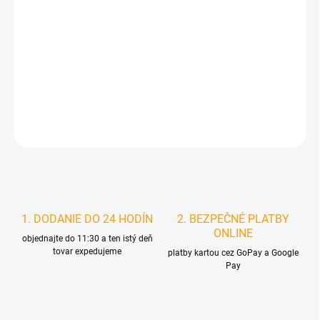
MOŽNOSTI
DORUČENIA
−
+
Pridať do košíka
DETAILNÉ INFORMÁCIE
STRÁŽIŤ
1. DODANIE DO 24 HODÍN
2. BEZPEČNÉ PLATBY
ONLINE
objednajte do 11:30 a ten istý deň
tovar expedujeme
platby kartou cez GoPay a Google
Pay