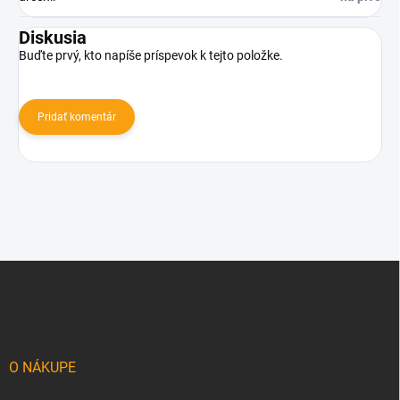
Diskusia
Buďte prvý, kto napíše príspevok k tejto položke.
Pridať komentár
Z
á
p
ä
t
i
O NÁKUPE
e