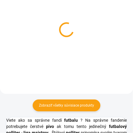
SKLADOM
SKLADOM
Kozmetická kniha pre
Detská futbalová bránka
futbalistov - darčekové
+ lopta
balenie
€7,73
€7,93
Do košíka
Do košíka
Zobraziť všetky súvisiace produkty
Viete ako sa správne fandí
futbalu
? Na správne fandenie
potrebujete čerstvé
pivo
ak tomu tento jedinečný
futbalový
polliter - liga majstrov
. Štýlový
polliter
pripomína svojím tvarom