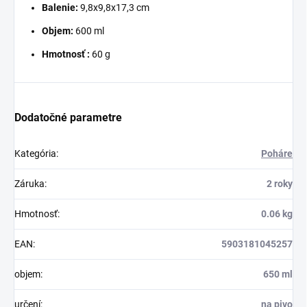
Balenie:
9,8x9,8x17,3 cm
Objem:
600 ml
Hmotnosť :
60 g
Dodatočné parametre
Kategória
:
Poháre
Záruka
:
2 roky
Hmotnosť
:
0.06 kg
EAN
:
5903181045257
objem
:
650 ml
určení
:
na pivo