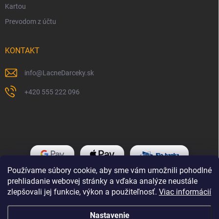
Kartou
Prevodom z účtu
KONTAKT
info
@
LacneDarceky.sk
+420 555 222 096
Používame súbory cookie, aby sme vám umožnili pohodlné
prehliadanie webovej stránky a vďaka analýze neustále
zlepšovali jej funkcie, výkon a použiteľnosť.
Viac informácií
Nastavenie