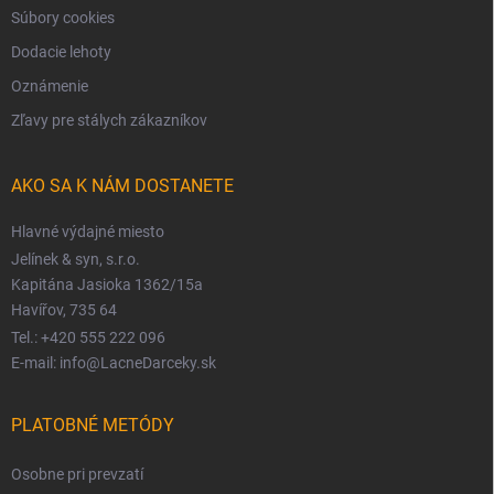
Súbory cookies
Dodacie lehoty
Oznámenie
Zľavy pre stálych zákazníkov
AKO SA K NÁM DOSTANETE
Hlavné výdajné miesto
Jelínek & syn, s.r.o.
Kapitána Jasioka 1362/15a
Havířov, 735 64
Tel.: +420 555 222 096
E-mail: info@LacneDarceky.sk
PLATOBNÉ METÓDY
Osobne pri prevzatí