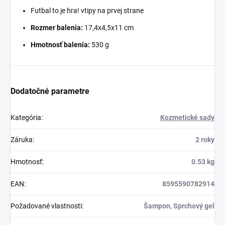
Futbal to je hra! vtipy na prvej strane
Rozmer balenia:
17,4x4,5x11 cm
Hmotnosť balenia:
530 g
Dodatočné parametre
Kategória
:
Kozmetické sady
Záruka
:
2 roky
Hmotnosť
:
0.53 kg
EAN
:
8595590782914
Požadované vlastnosti
:
Šampon, Sprchový gel