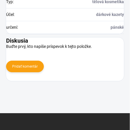
Typ
:
tělová kosmetika
Účel
:
dárkové kazety
určení
:
pánské
Diskusia
Buďte prvý, kto napíše príspevok k tejto položke.
Pridať komentár
Z
á
p