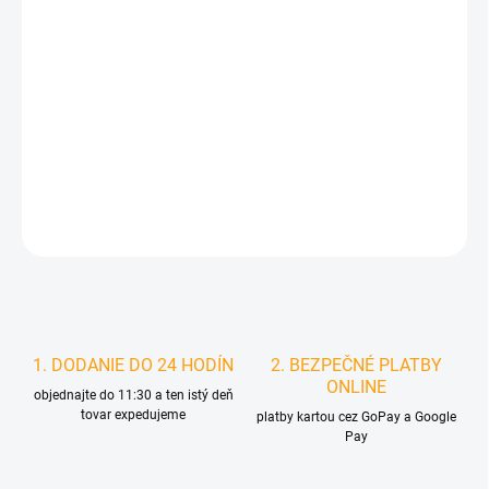
DORUČIŤ DO:
10.8.2026
MOŽNOSTI
DORUČENIA
−
+
Pridať do košíka
DETAILNÉ INFORMÁCIE
STRÁŽIŤ
1. DODANIE DO 24 HODÍN
2. BEZPEČNÉ PLATBY
ONLINE
objednajte do 11:30 a ten istý deň
tovar expedujeme
platby kartou cez GoPay a Google
Pay