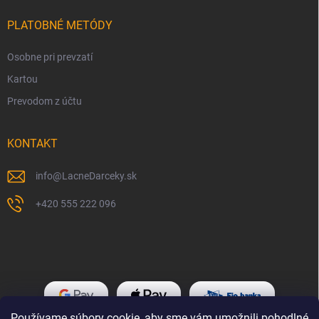
PLATOBNÉ METÓDY
Osobne pri prevzatí
Kartou
Prevodom z účtu
KONTAKT
info
@
LacneDarceky.sk
+420 555 222 096
Používame súbory cookie, aby sme vám umožnili pohodlné