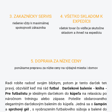
3. ZAKAZNÍCKY SERVIS
4. VŠETKO SKLADOM K
EXPEDÍCII
riešenie vždy k maximálnej
spokojnosti zákazníka
všetok tovar čo vidíte je skutočne
skladom a ihneď na expedíciu
5. DOPRAVA ZA NÍZKE CENY
ponúkame prepravu za nízke ceny na výdajné miesta i domov
Radi robíte radosť svojim blízkym, potom je tento darček ten
pravý, obzvlášť keď má rád
futbal
.
Darčekové balenie - kniha -
Pre futbalistu
je ideálnym darčekom do
kúpeľa
na relaxáciu po
náročnom tréningu alebo zápase. Potešte obdarovaného
elegantným darčekovým balením do kúpeľa. Jedná sa o
šampón
a
sprchový
gél
, s vyobrazením futbalového súboja a balené do