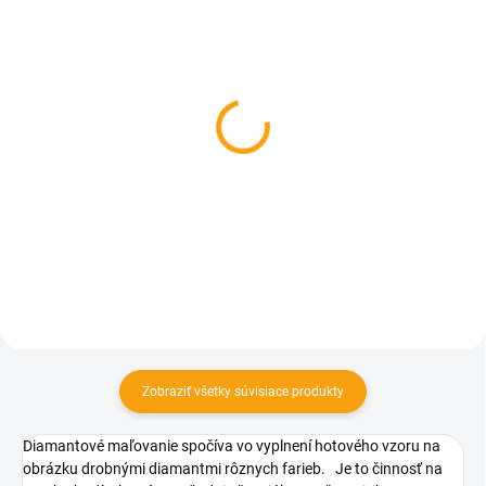
SKLADOM
SKLADOM
Antistresová klobása
Antistresový prsník
€7,60
€1,96
Do košíka
Do košíka
Zobraziť všetky súvisiace produkty
Diamantové maľovanie spočíva vo vyplnení hotového vzoru na
obrázku drobnými diamantmi rôznych farieb.
Je to činnosť na