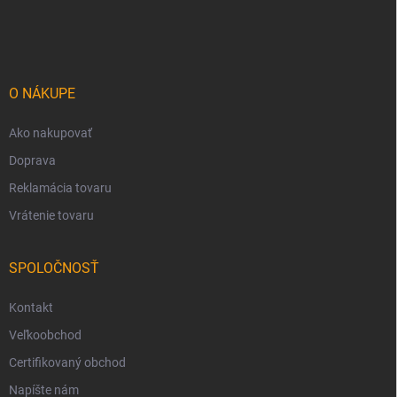
á
p
ä
t
i
O NÁKUPE
e
Ako nakupovať
Doprava
Reklamácia tovaru
Vrátenie tovaru
SPOLOČNOSŤ
Kontakt
Veľkoobchod
Certifikovaný obchod
Napíšte nám