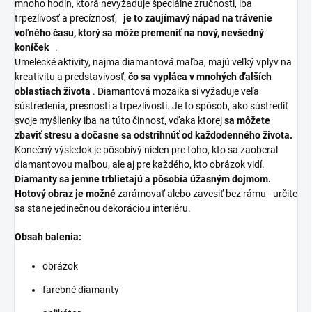
mnoho hodín, ktorá nevyžaduje špeciálne zručnosti, iba
trpezlivosť a precíznosť,
je to zaujímavý nápad na trávenie
voľného času, ktorý sa môže premeniť na nový, nevšedný
koníček
.
Umelecké aktivity, najmä diamantová maľba, majú veľký vplyv na
kreativitu a predstavivosť,
čo sa vypláca v mnohých ďalších
oblastiach života
. Diamantová mozaika si vyžaduje veľa
sústredenia, presnosti a trpezlivosti. Je to spôsob, ako sústrediť
svoje myšlienky iba na túto činnosť, vďaka ktorej
sa môžete
zbaviť stresu a dočasne sa odstrihnúť od každodenného života.
Konečný výsledok je pôsobivý nielen pre toho, kto sa zaoberal
diamantovou maľbou, ale aj pre každého, kto obrázok vidí.
Diamanty sa jemne trblietajú a pôsobia úžasným dojmom.
Hotový obraz je možné
zarámovať alebo zavesiť bez rámu - určite
sa stane jedinečnou dekoráciou interiéru.
Obsah balenia:
obrázok
farebné diamanty