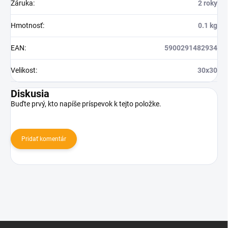
Záruka
:
2 roky
Hmotnosť
:
0.1 kg
EAN
:
5900291482934
Velikost
:
30x30
Diskusia
Buďte prvý, kto napíše príspevok k tejto položke.
Pridať komentár
Z