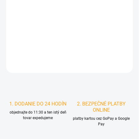
DORUČIŤ DO:
11.8.2026
MOŽNOSTI
DORUČENIA
−
+
Pridať do košíka
DETAILNÉ INFORMÁCIE
STRÁŽIŤ
1. DODANIE DO 24 HODÍN
2. BEZPEČNÉ PLATBY
ONLINE
objednajte do 11:30 a ten istý deň
tovar expedujeme
platby kartou cez GoPay a Google
Pay