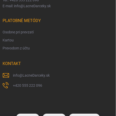
E-mail: info@LacneDarceky.sk
PLATOBNÉ METÓDY
Osobne pri prevzatí
Kartou
Prevodom z účtu
KONTAKT
info
@
LacneDarceky.sk
+420 555 222 096