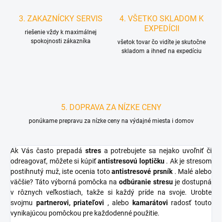
3. ZAKAZNÍCKY SERVIS
4. VŠETKO SKLADOM K
EXPEDÍCII
riešenie vždy k maximálnej
spokojnosti zákazníka
všetok tovar čo vidíte je skutočne
skladom a ihneď na expedíciu
5. DOPRAVA ZA NÍZKE CENY
ponúkame prepravu za nízke ceny na výdajné miesta i domov
Ak Vás často prepadá
stres
a potrebujete sa nejako uvoľniť či
odreagovať, môžete si kúpiť
antistresovú loptičku
. Ak je stresom
postihnutý muž, iste ocenia toto
antistresové prsník
. Malé alebo
väčšie? Táto výborná pomôcka na
odbúranie stresu
je dostupná
v rôznych veľkostiach, takže si každý príde na svoje. Urobte
svojmu
partnerovi, priateľovi
, alebo
kamarátovi
radosť touto
vynikajúcou pomôckou pre každodenné použitie.