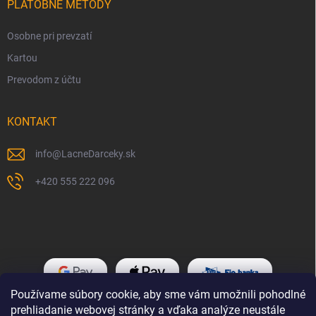
PLATOBNÉ METÓDY
Osobne pri prevzatí
Kartou
Prevodom z účtu
KONTAKT
info
@
LacneDarceky.sk
+420 555 222 096
Používame súbory cookie, aby sme vám umožnili pohodlné
prehliadanie webovej stránky a vďaka analýze neustále