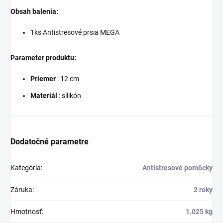
Obsah balenia:
1ks Antistresové prsia MEGA
Parameter produktu:
Priemer
: 12 cm
Materiál
: silikón
Dodatočné parametre
Kategória
:
Antistresové pomôcky
Záruka
:
2 roky
Hmotnosť
:
1.025 kg