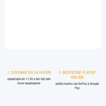
MOŽNOSTI
DORUČENIA
−
+
Pridať do košíka
DETAILNÉ INFORMÁCIE
STRÁŽIŤ
1. DODANIE DO 24 HODÍN
2. BEZPEČNÉ PLATBY
ONLINE
objednajte do 11:30 a ten istý deň
tovar expedujeme
platby kartou cez GoPay a Google
Pay