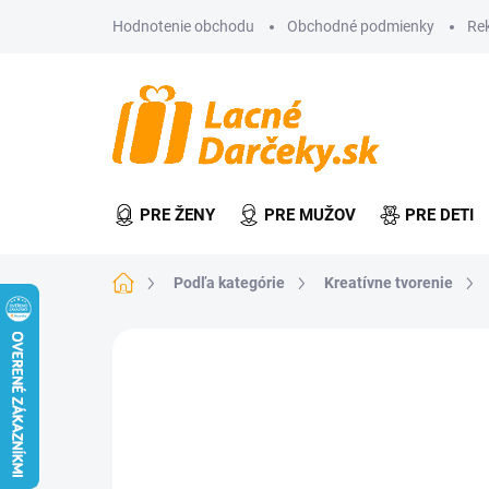
Prejsť
Hodnotenie obchodu
Obchodné podmienky
Re
na
obsah
PRE ŽENY
PRE MUŽOV
PRE DETI
Domov
Podľa kategórie
Kreatívne tvorenie
Neohodnotené
Podrobnosti hodn