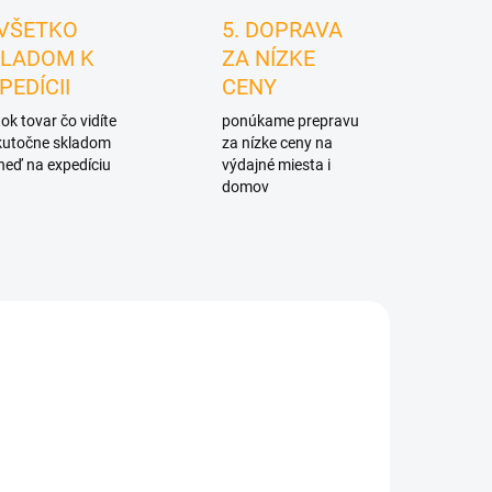
 VŠETKO
5. DOPRAVA
LADOM K
ZA NÍZKE
PEDÍCII
CENY
ok tovar čo vidíte
ponúkame prepravu
skutočne skladom
za nízke ceny na
neď na expedíciu
výdajné miesta i
domov
1256
D2668