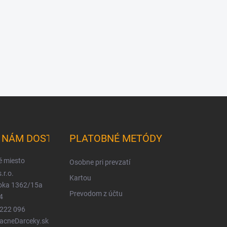
K NÁM DOSTANETE
PLATOBNÉ METÓDY
é miesto
Osobne pri prevzatí
.r.o.
Kartou
ioka 1362/15a
Prevodom z účtu
4
 222 096
LacneDarceky.sk