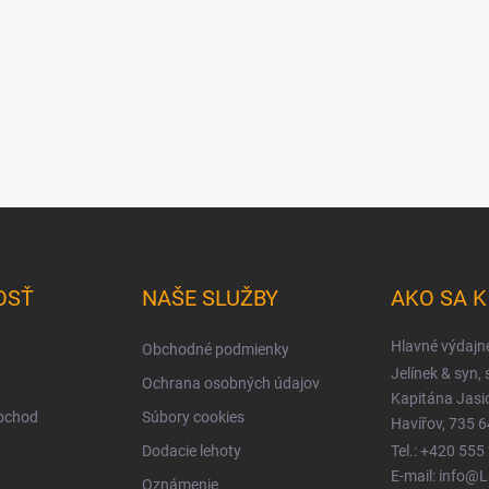
OSŤ
NAŠE SLUŽBY
AKO SA 
Hlavné výdajn
Obchodné podmienky
Jelínek & syn, s
Ochrana osobných údajov
Kapitána Jas
obchod
Súbory cookies
Havířov, 735 6
Dodacie lehoty
Tel.: +420 555
E-mail: info@
Oznámenie