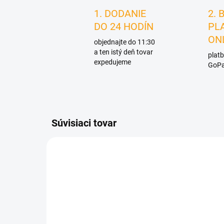
1. DODANIE
2. 
DO 24 HODÍN
PL
ON
objednajte do 11:30
a ten istý deň tovar
platb
expedujeme
GoPa
Súvisiaci tovar
D3276