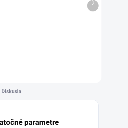
Ďalší
produkt
ADOM
SKLADOM
GA
Antistresový hríb -
Pôvabnica väčšia
€7,39
Do košíka
Diskusia
atočné parametre