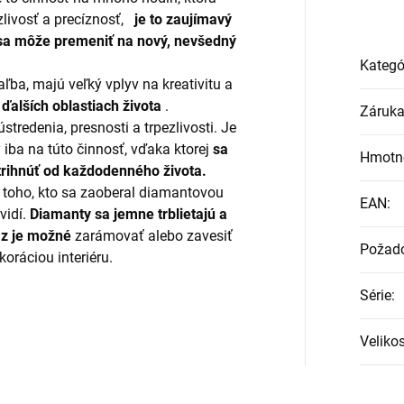
zlivosť a precíznosť,
je to zaujímavý
 sa môže premeniť na nový, nevšedný
Kategó
ba, majú veľký vplyv na kreativitu a
ďalších oblastiach života
.
Záruk
redenia, presnosti a trpezlivosti. Je
 iba na túto činnosť, vďaka ktorej
sa
Hmotn
trihnúť od každodenného života.
e toho, kto sa zaoberal diamantovou
EAN
:
vidí.
Diamanty sa jemne trblietajú a
az je možné
zarámovať alebo zavesiť
Požado
koráciou interiéru.
Série
:
Velikos