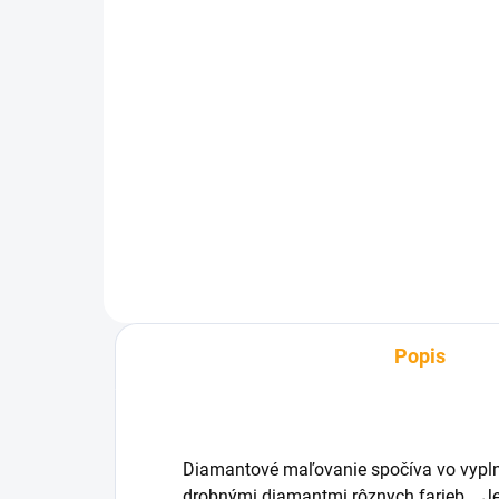
SKLADOM
Antistresová klobása
Ant
€7,60
€1
Do košíka
Popis
Diamantové maľovanie spočíva vo vypln
drobnými diamantmi rôznych farieb.
Je