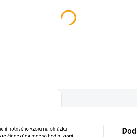
SKL
SKLADOM
Antistresové prso ME
istresový prsník
€6,86
,96
Do košíka
Do košíka
ení hotového vzoru na obrázku
Dod
 to činnosť na mnoho hodín, ktorá