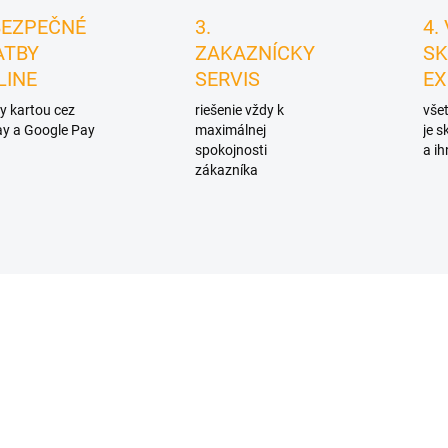
BEZPEČNÉ
3.
4.
ATBY
ZAKAZNÍCKY
SK
LINE
SERVIS
EX
y kartou cez
riešenie vždy k
všet
y a Google Pay
maximálnej
je 
spokojnosti
a ih
zákazníka
D1255
D