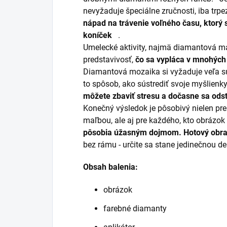
nevyžaduje špeciálne zručnosti, iba trpe
nápad na trávenie voľného času, ktorý
koníček
.
Umelecké aktivity, najmä diamantová maľ
predstavivosť,
čo sa vypláca v mnohých 
Diamantová mozaika si vyžaduje veľa súst
to spôsob, ako sústrediť svoje myšlienky
môžete zbaviť stresu a dočasne sa ods
Konečný výsledok je pôsobivý nielen pr
maľbou, ale aj pre každého, kto obrázok 
pôsobia úžasným dojmom.
Hotový obr
bez rámu - určite sa stane jedinečnou de
Obsah balenia:
obrázok
farebné diamanty