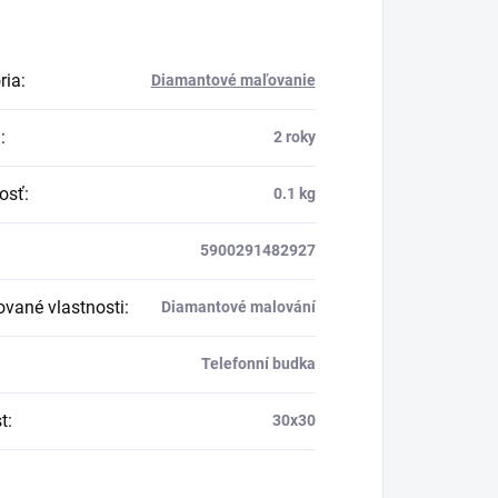
ria
:
Diamantové maľovanie
a
:
2 roky
osť
:
0.1 kg
5900291482927
vané vlastnosti
:
Diamantové malování
Telefonní budka
t
:
30x30