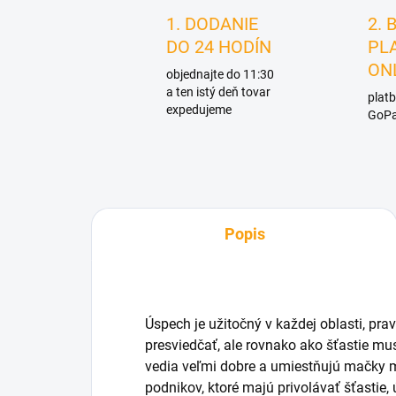
1. DODANIE
2. 
DO 24 HODÍN
PL
ON
objednajte do 11:30
a ten istý deň tovar
platb
expedujeme
GoPa
Popis
Úspech je užitočný v každej oblasti, p
presviedčať, ale rovnako ako šťastie mu
vedia veľmi dobre a umiestňujú mačky 
podnikov, ktoré majú privolávať šťastie,