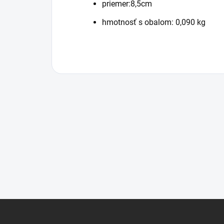
priemer:8,5cm
hmotnosť s obalom: 0,090 kg
Z
á