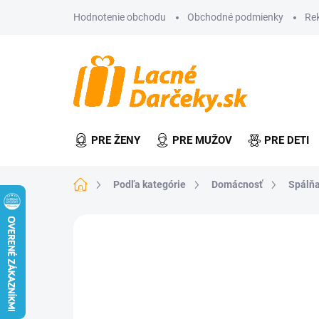
Prejsť
Hodnotenie obchodu
Obchodné podmienky
Re
na
obsah
PRE ŽENY
PRE MUŽOV
PRE DETI
Domov
Podľa kategórie
Domácnosť
Spálňa
Neohodnotené
Podrobnosti hodn