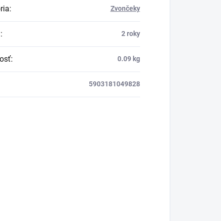
ria
:
Zvončeky
a
:
2 roky
osť
:
0.09 kg
5903181049828