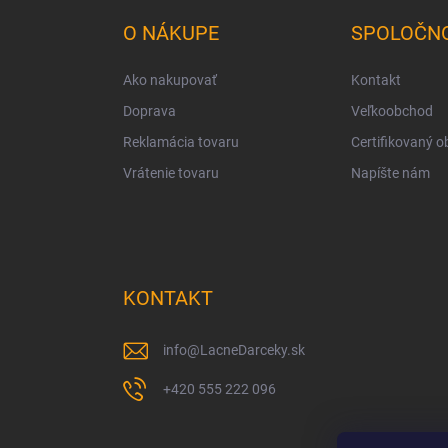
p
ä
O NÁKUPE
SPOLOČN
t
i
Ako nakupovať
Kontakt
e
Doprava
Veľkoobchod
Reklamácia tovaru
Certifikovaný 
Vrátenie tovaru
Napíšte nám
KONTAKT
info
@
LacneDarceky.sk
+420 555 222 096