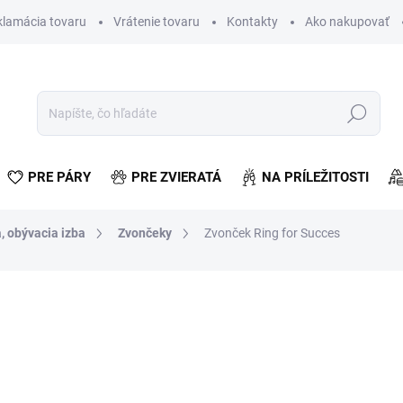
klamácia tovaru
Vrátenie tovaru
Kontakty
Ako nakupovať
Hľadať
PRE PÁRY
PRE ZVIERATÁ
NA PRÍLEŽITOSTI
, obývacia izba
Zvončeky
Zvonček Ring for Succes
otenia
€5,65
€4,59 bez DPH
Jednotková
SKLADOM