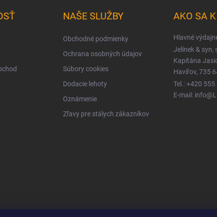
OSŤ
NAŠE SLUŽBY
AKO SA 
Hlavné výdajn
Obchodné podmienky
Jelínek & syn, s
Ochrana osobných údajov
Kapitána Jas
obchod
Súbory cookies
Havířov, 735 6
Dodacie lehoty
Tel.: +420 555
E-mail: info@
Oznámenie
Zľavy pre stálych zákazníkov