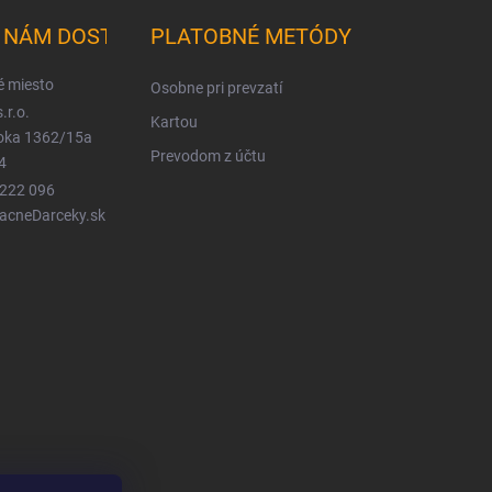
K NÁM DOSTANETE
PLATOBNÉ METÓDY
é miesto
Osobne pri prevzatí
.r.o.
Kartou
ioka 1362/15a
Prevodom z účtu
4
 222 096
LacneDarceky.sk