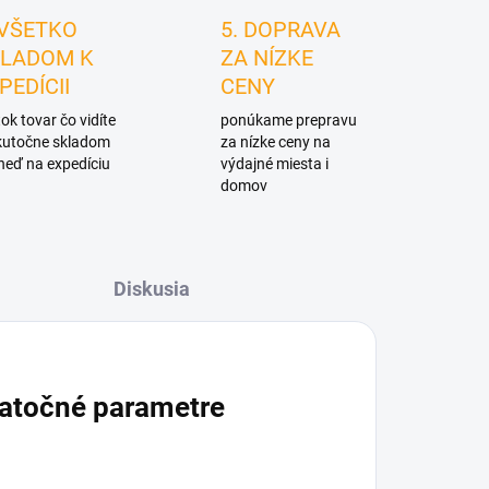
 VŠETKO
5. DOPRAVA
LADOM K
ZA NÍZKE
PEDÍCII
CENY
ok tovar čo vidíte
ponúkame prepravu
skutočne skladom
za nízke ceny na
neď na expedíciu
výdajné miesta i
domov
Diskusia
atočné parametre