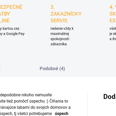
BEZPEČNÉ
3.
4.
ATBY
ZAKAZNÍCKY
SK
LINE
SERVIS
EX
y kartou cez
riešenie vždy k
všet
y a Google Pay
maximálnej
je 
spokojnosti
a ih
zákazníka
Podobné (4)
ravdepodobne nikoho nemusíte
Dod
síte tiež pomôcť úspechu :) Číňania to
mávajúce labami do svojich domovov a
 úspech, tj všetci potrebujeme
úspech