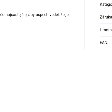
Kategó
o najčastejšie, aby úspech vedel, že je
Záruk
Hmotn
EAN
: