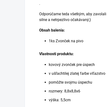
.
Odporúčame teda všetkým, aby zavolali č
silne a netrpezlivo očakávaný;)
Obsah balenia:
1ks Zvonček na pivo
Vlastnosti produktu:
kovový zvonček pre úspech
v ušľachtilej zlatej farbe víťazstvo
pomôžte svojmu úspechu
rozmery: 8,8x8,8x6
výška: 5,5cm