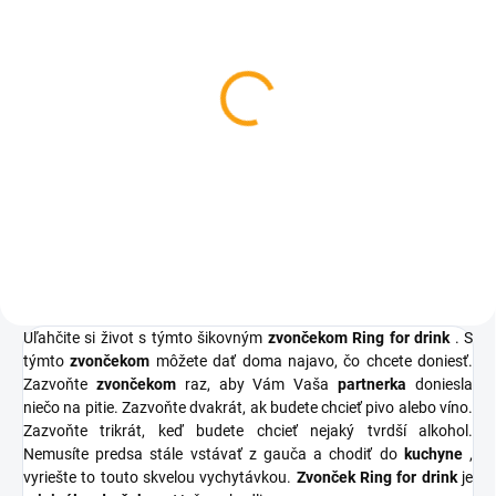
SKLADOM
Drevený stojan s
poldecákmi 6ks
€9,31
Do košíka
Uľahčite si život s týmto šikovným
zvončekom Ring for drink
. S
týmto
zvončekom
môžete dať doma najavo, čo chcete doniesť.
Zazvoňte
zvončekom
raz, aby Vám Vaša
partnerka
doniesla
niečo na pitie. Zazvoňte dvakrát, ak budete chcieť pivo alebo víno.
Zazvoňte trikrát, keď budete chcieť nejaký tvrdší alkohol.
Nemusíte predsa stále vstávať z gauča a chodiť do
kuchyne
,
vyriešte to touto skvelou vychytávkou.
Zvonček Ring for drink
je