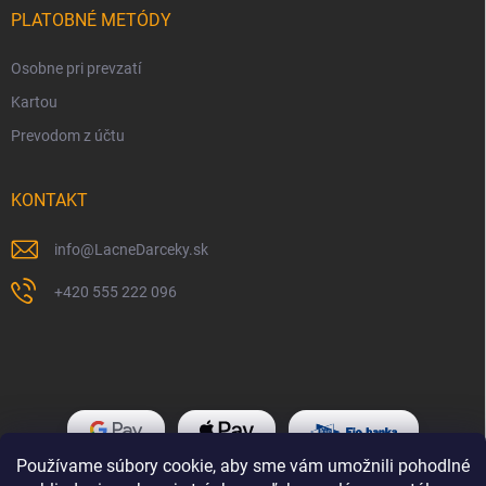
PLATOBNÉ METÓDY
Osobne pri prevzatí
Kartou
Prevodom z účtu
KONTAKT
info
@
LacneDarceky.sk
+420 555 222 096
Používame súbory cookie, aby sme vám umožnili pohodlné