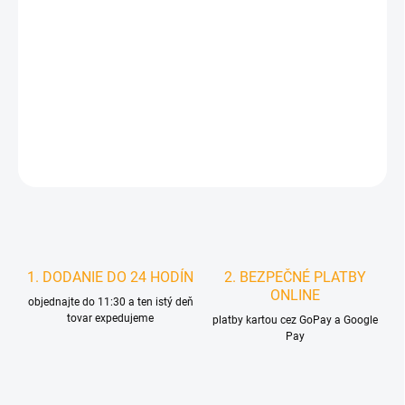
MOŽNOSTI
DORUČENIA
−
+
Pridať do košíka
DETAILNÉ INFORMÁCIE
STRÁŽIŤ
1. DODANIE DO 24 HODÍN
2. BEZPEČNÉ PLATBY
ONLINE
objednajte do 11:30 a ten istý deň
tovar expedujeme
platby kartou cez GoPay a Google
Pay