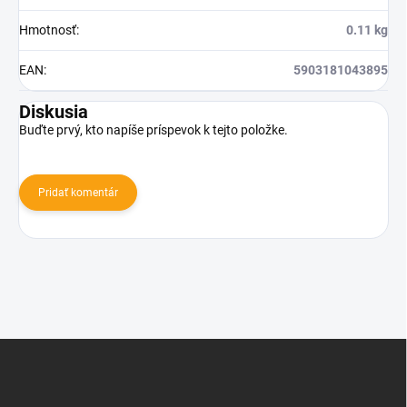
Hmotnosť
:
0.11 kg
EAN
:
5903181043895
Diskusia
Buďte prvý, kto napíše príspevok k tejto položke.
Pridať komentár
Z
á
p