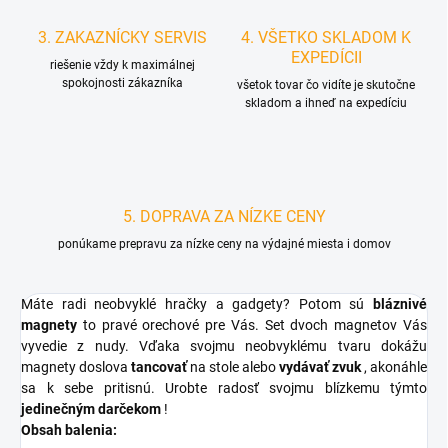
3. ZAKAZNÍCKY SERVIS
4. VŠETKO SKLADOM K
EXPEDÍCII
riešenie vždy k maximálnej
spokojnosti zákazníka
všetok tovar čo vidíte je skutočne
skladom a ihneď na expedíciu
5. DOPRAVA ZA NÍZKE CENY
ponúkame prepravu za nízke ceny na výdajné miesta i domov
Máte radi neobvyklé hračky a gadgety? Potom sú
bláznivé
magnety
to pravé orechové pre Vás. Set dvoch magnetov Vás
vyvedie z nudy. Vďaka svojmu neobvyklému tvaru dokážu
magnety doslova
tancovať
na stole alebo
vydávať zvuk
, akonáhle
sa k sebe pritisnú. Urobte radosť svojmu blízkemu týmto
jedinečným darčekom
!
Obsah balenia: