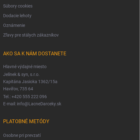
Súbory cookies
Dodacie lehoty
Oznámenie
Zľavy pre stálych zákazníkov
AKO SA K NÁM DOSTANETE
Hlavné výdajné miesto
Jelínek & syn, s.r.o.
Kapitána Jasioka 1362/15a
Havířov, 735 64
Tel.: +420 555 222 096
E-mail: info@LacneDarceky.sk
PLATOBNÉ METÓDY
Osobne pri prevzatí