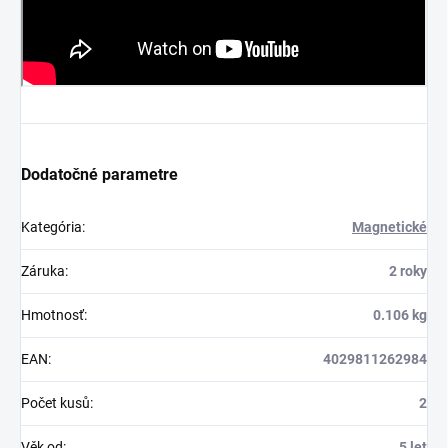
Dodatočné parametre
Kategória
:
Magnetické
Záruka
:
2 roky
Hmotnosť
:
0.106 kg
EAN
:
4029811262984
Počet kusů
:
2
Věk od
:
5 let