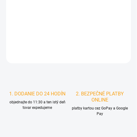
MOŽNOSTI
DORUČENIA
−
+
Pridať do košíka
DETAILNÉ INFORMÁCIE
STRÁŽIŤ
1. DODANIE DO 24 HODÍN
2. BEZPEČNÉ PLATBY
ONLINE
objednajte do 11:30 a ten istý deň
tovar expedujeme
platby kartou cez GoPay a Google
Pay