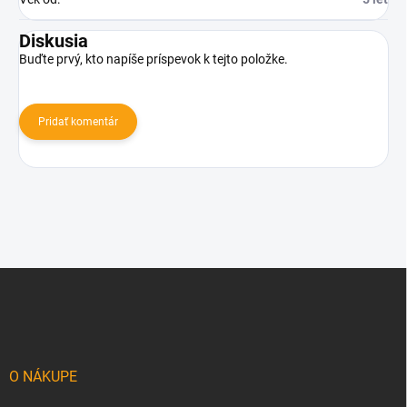
Diskusia
Buďte prvý, kto napíše príspevok k tejto položke.
Pridať komentár
Z
á
p
ä
t
i
O NÁKUPE
e