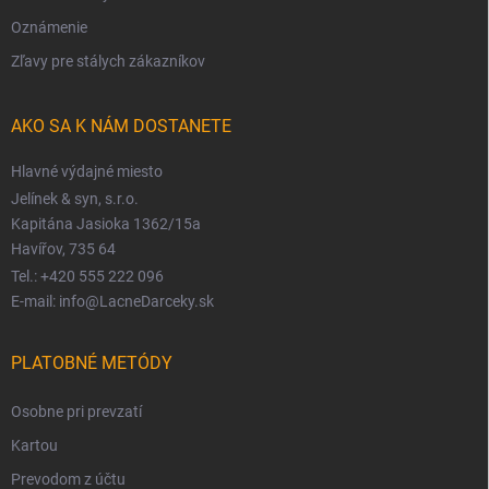
Oznámenie
Zľavy pre stálych zákazníkov
AKO SA K NÁM DOSTANETE
Hlavné výdajné miesto
Jelínek & syn, s.r.o.
Kapitána Jasioka 1362/15a
Havířov, 735 64
Tel.: +420 555 222 096
E-mail: info@LacneDarceky.sk
PLATOBNÉ METÓDY
Osobne pri prevzatí
Kartou
Prevodom z účtu