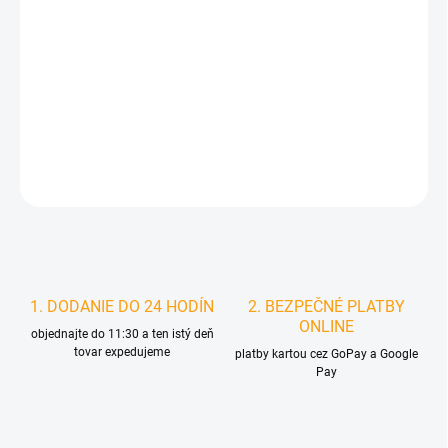
MOŽNOSTI
DORUČENIA
−
+
Pridať do košíka
DETAILNÉ INFORMÁCIE
STRÁŽIŤ
1. DODANIE DO 24 HODÍN
2. BEZPEČNÉ PLATBY
ONLINE
objednajte do 11:30 a ten istý deň
tovar expedujeme
platby kartou cez GoPay a Google
Pay