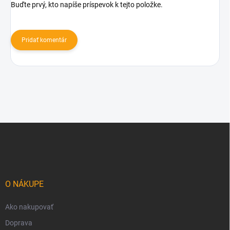
Buďte prvý, kto napíše príspevok k tejto položke.
Pridať komentár
Z
á
p
ä
t
i
O NÁKUPE
e
Ako nakupovať
Doprava