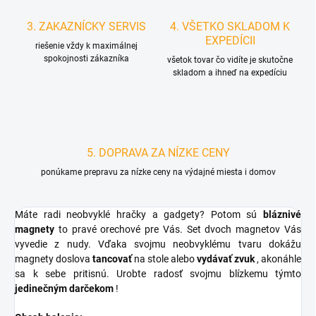
3. ZAKAZNÍCKY SERVIS
4. VŠETKO SKLADOM K
EXPEDÍCII
riešenie vždy k maximálnej
spokojnosti zákazníka
všetok tovar čo vidíte je skutočne
skladom a ihneď na expedíciu
5. DOPRAVA ZA NÍZKE CENY
ponúkame prepravu za nízke ceny na výdajné miesta i domov
Máte radi neobvyklé hračky a gadgety? Potom sú
bláznivé
magnety
to pravé orechové pre Vás. Set dvoch magnetov Vás
vyvedie z nudy. Vďaka svojmu neobvyklému tvaru dokážu
magnety doslova
tancovať
na stole alebo
vydávať zvuk
, akonáhle
sa k sebe pritisnú. Urobte radosť svojmu blízkemu týmto
jedinečným darčekom
!