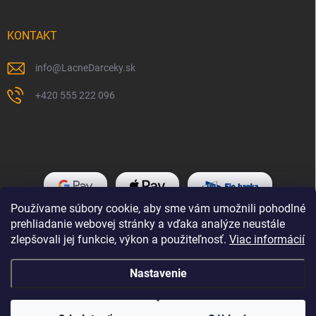
KONTAKT
info
@
LacneDarceky.sk
+420 555 222 096
Používame súbory cookie, aby sme vám umožnili pohodlné
prehliadanie webovej stránky a vďaka analýze neustále
zlepšovali jej funkcie, výkon a použiteľnosť.
Viac informácií
Nastavenie
Copyright 2026
LacneDarceky.sk
. Všetky práva vyhradené.