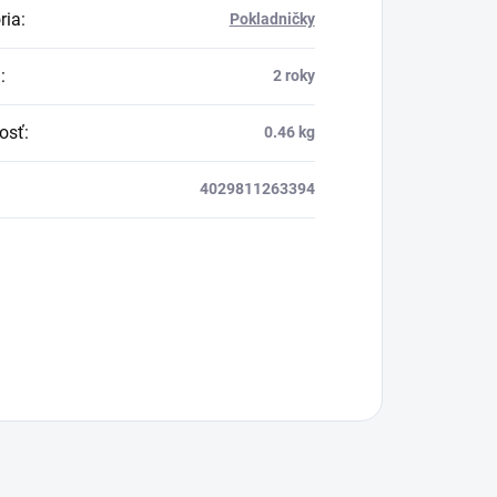
ria
:
Pokladničky
a
:
2 roky
osť
:
0.46 kg
4029811263394