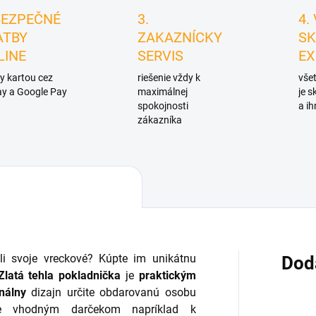
BEZPEČNÉ
3.
4.
ATBY
ZAKAZNÍCKY
SK
LINE
SERVIS
EX
y kartou cez
riešenie vždy k
všet
y a Google Pay
maximálnej
je 
spokojnosti
a ih
zákazníka
ili svoje vreckové? Kúpte im unikátnu
Dod
Zlatá tehla pokladnička
je
praktickým
inálny
dizajn určite obdarovanú osobu
 vhodným darčekom napríklad k