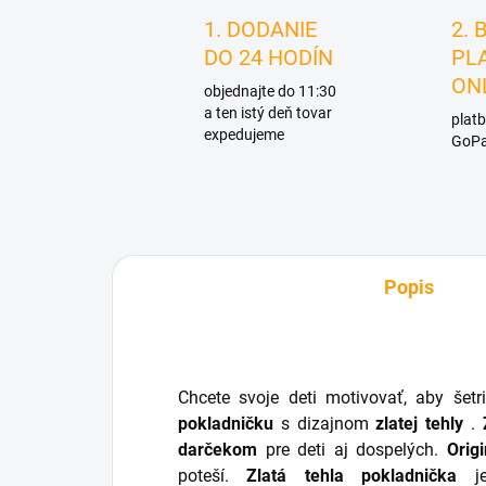
1. DODANIE
2. 
DO 24 HODÍN
PL
ON
objednajte do 11:30
a ten istý deň tovar
platb
expedujeme
GoPa
Popis
Chcete svoje deti motivovať, aby šetr
pokladničku
s dizajnom
zlatej tehly
.
darčekom
pre deti aj dospelých.
Orig
poteší.
Zlatá tehla pokladnička
je