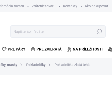
klamácia tovaru
Vrátenie tovaru
Kontakty
Ako nakupovať
Hľadať
PRE PÁRY
PRE ZVIERATÁ
NA PRÍLEŽITOSTI
ičky, masky
Pokladničky
Pokladnička zlatá tehla
otenia
€6,84
€5,56 bez DPH
Jednotková
SKLADOM