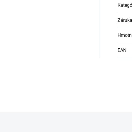
Kategó
Záruk
Hmotn
EAN
: