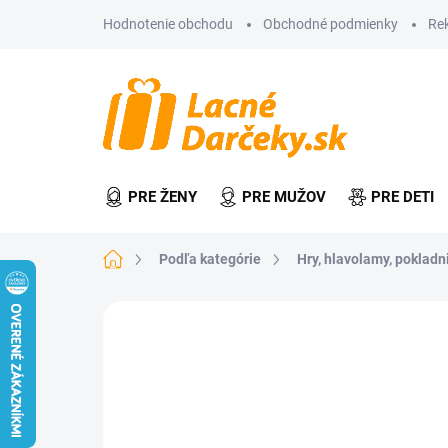
Prejsť
Hodnotenie obchodu
Obchodné podmienky
Re
na
obsah
PRE ŽENY
PRE MUŽOV
PRE DETI
Domov
Podľa kategórie
Hry, hlavolamy, pokladn
Neohodnotené
Podrobnosti hodn