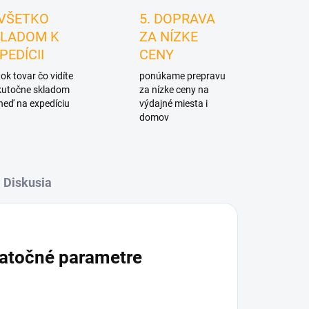
 VŠETKO
5. DOPRAVA
LADOM K
ZA NÍZKE
PEDÍCII
CENY
ok tovar čo vidíte
ponúkame prepravu
skutočne skladom
za nízke ceny na
neď na expedíciu
výdajné miesta i
domov
Diskusia
atočné parametre