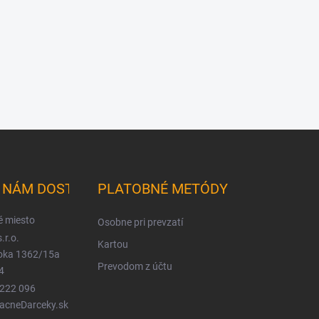
K NÁM DOSTANETE
PLATOBNÉ METÓDY
é miesto
Osobne pri prevzatí
.r.o.
Kartou
ioka 1362/15a
Prevodom z účtu
4
 222 096
LacneDarceky.sk