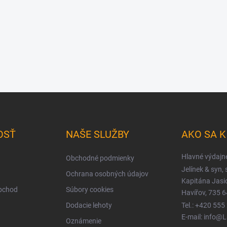
OSŤ
NAŠE SLUŽBY
AKO SA 
Hlavné výdajn
Obchodné podmienky
Jelínek & syn, s
Ochrana osobných údajov
Kapitána Jas
obchod
Súbory cookies
Havířov, 735 6
Dodacie lehoty
Tel.: +420 555
E-mail: info@
Oznámenie