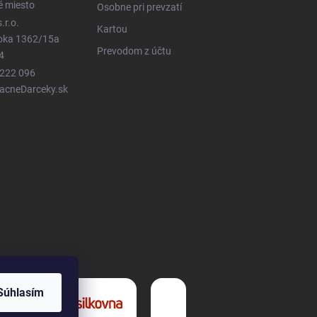
é miesto
Osobne pri prevzatí
.r.o.
Kartou
ioka 1362/15a
Prevodom z účtu
4
 222 096
LacneDarceky.sk
Súhlasím