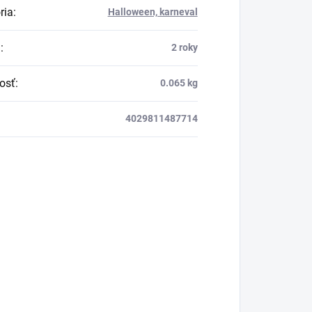
ria
:
Halloween, karneval
a
:
2 roky
osť
:
0.065 kg
4029811487714