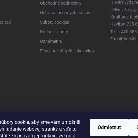
Hlavné výdajn
Obchodné podmienky
Jelínek & syn, s
Ochrana osobných údajov
Kapitána Jas
obchod
Súbory cookies
Havířov, 735 6
Dodacie lehoty
Tel.: +420 555
E-mail: info@
Oznámenie
Zľavy pre stálych zákazníkov
úbory cookie, aby sme vám umožnili
Odmietnuť
ehliadanie webovej stránky a vďaka
tále zlepšovali jej funkcie, výkon a