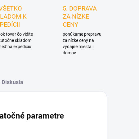
 VŠETKO
5. DOPRAVA
LADOM K
ZA NÍZKE
PEDÍCII
CENY
ok tovar čo vidíte
ponúkame prepravu
skutočne skladom
za nízke ceny na
neď na expedíciu
výdajné miesta i
domov
Diskusia
atočné parametre