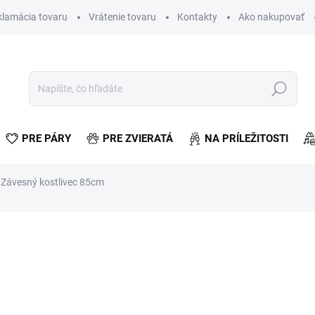
klamácia tovaru
Vrátenie tovaru
Kontakty
Ako nakupovať
Hľadať
PRE PÁRY
PRE ZVIERATÁ
NA PRÍLEŽITOSTI
Závesný kostlivec 85cm
otenia
€3,02
€2,46 bez DPH
Jednotková
SKLADOM