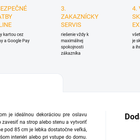
BEZPEČNÉ
3.
4.
ATBY
ZAKAZNÍCKY
SK
LINE
SERVIS
EX
y kartou cez
riešenie vždy k
všet
y a Google Pay
maximálnej
je 
spokojnosti
a ih
zákazníka
tom je ideálnou dekoráciou pre oslavu
Dod
zavesiť na strop alebo stenu a vytvoriť
ne pod 85 cm je lebka dostatočne veľká,
ašom interiéri alebo pri vstupe do domu.