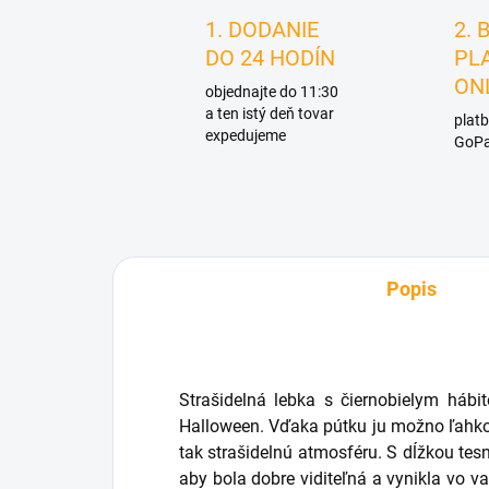
1. DODANIE
2. 
DO 24 HODÍN
PL
ON
objednajte do 11:30
a ten istý deň tovar
platb
expedujeme
GoPa
Popis
Strašidelná lebka s čiernobielym hábi
Halloween. Vďaka pútku ju možno ľahko 
tak strašidelnú atmosféru. S dĺžkou tes
aby bola dobre viditeľná a vynikla vo v