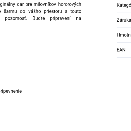
iginálny dar pre milovníkov hororových
Kategó
ého šarmu do vášho priestoru s touto
ú pozornosť. Buďte pripravení na
Záruk
Hmotn
EAN
:
pripevnenie