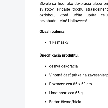
Skvele sa hodí ako dekorácia alebo or
sviatkov. Pridajte trochu strašideln
ozdobou, ktorá určite upúta cel
nezabudnuteľné Halloween!
Obsah balenia:
1 ks masky
Špecifikácia produktu:
děsivá dekorácia
V horná časť pútka na zavesenie/
Rozmery: cca 85 x 50 cm
Hmotnosť: cca 65 g
Farba: čierna/biela